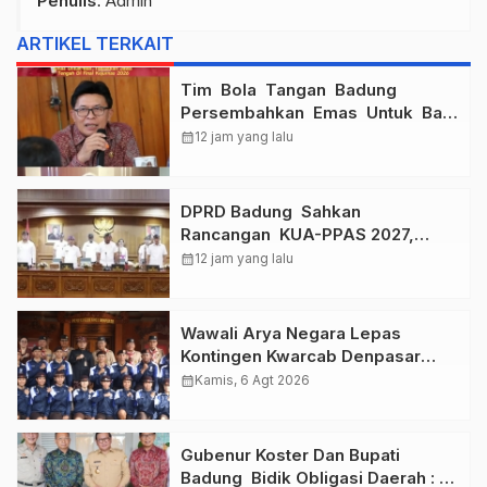
Penulis
: Admin
ARTIKEL TERKAIT
Tim Bola Tangan Badung
Persembahkan Emas Untuk Bali
, Taklukkan Jawa Tengah Di
calendar_month
12 jam yang lalu
Final Kejurnas 2026
DPRD Badung Sahkan
Rancangan KUA-PPAS 2027,
Anggaran Tembus Lebih Dari
calendar_month
12 jam yang lalu
Rp. 11 Triliun
Wawali Arya Negara Lepas
Kontingen Kwarcab Denpasar
Menuju Jambore Nasional XII
calendar_month
Kamis, 6 Agt 2026
Tahun 2026.
Gubenur Koster Dan Bupati
Badung Bidik Obligasi Daerah :