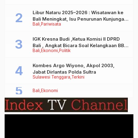
Libur Nataru 2025–2026 : Wisatawan ke
Bali Meningkat, Isu Penurunan Kunjungan
Bali
Pariwisata
Tidak Benar
IGK Kresna Budi ,Ketua Komisi II DPRD
Bali , Angkat Bicara Soal Kelangkaan BBM
Bali
Ekonomi
Politik
Bersubsidi Jenis Solar
Kombes Argo Wiyono, Akpol 2003,
Jabat Dirlantas Polda Sultra
Sulawesi Tenggara
Terkini
Bali
Ekonomi
Video
Player