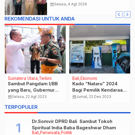
Gaspol Bangun Infrastruktur
calendar_month
Selasa, 4 Agt 2026
REKOMENDASI UNTUK ANDA
Sumatera Utara
Terkini
Bali
Ekonomi
Sambut Pangdam I/BB
Kado “Nataru” 2024
yang Baru, Gubernur
Bagi Pemilik Kendaraan
Edy Rahmayadi
Listrik, PLN Tambah EV
calendar_month
Selasa, 22 Agt 2023
calendar_month
Jumat, 22 Des 2023
Berharap Sinergitas
Charging Station di
TERPOPULER
Forkopimda Semakin
Jalur Wisata Pulau
Baik
Dewata
Dr.Somvir DPRD Bali Sambut Tokoh
Spiritual India Baba Bageshwar Dham
Bali
Pariwisata
Politik