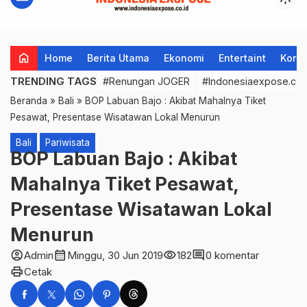
home
Home
Berita Utama
Ekonomi
Entertaint
Korup
TRENDING TAGS
#Renungan JOGER
#Indonesiaexpose.co.
Beranda
»
Bali
»
BOP Labuan Bajo : Akibat Mahalnya Tiket
Pesawat, Presentase Wisatawan Lokal Menurun
Bali
Pariwisata
BOP Labuan Bajo : Akibat
Mahalnya Tiket Pesawat,
Presentase Wisatawan Lokal
Menurun
account_circle
calendar_month
visibility
comment
Admin
Minggu, 30 Jun 2019
182
0 komentar
print
Cetak