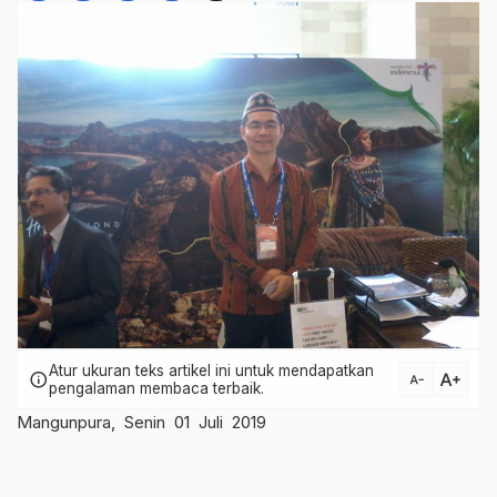
Atur ukuran teks artikel ini untuk mendapatkan
text_increase
info
text_decrease
pengalaman membaca terbaik.
Mangunpura, Senin 01 Juli 2019