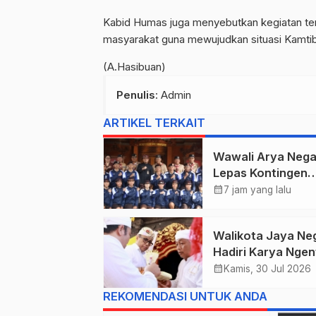
Kabid Humas juga menyebutkan kegiatan ter
masyarakat guna mewujudkan situasi Kamti
(A.Hasibuan)
Penulis
: Admin
ARTIKEL TERKAIT
Wawali Arya Nega
Lepas Kontingen
Kwarcab Denpasa
calendar_month
7 jam yang lalu
Menuju Jambore
Nasional XII Tahu
Walikota Jaya Ne
2026.
Hadiri Karya Nge
Linggih Pura Gun
calendar_month
Kamis, 30 Jul 2026
Sari Desa Adat
REKOMENDASI UNTUK ANDA
Peraupan