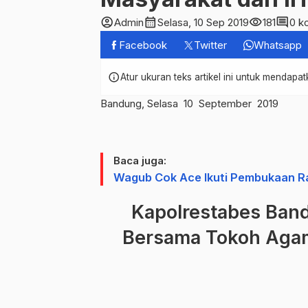
account_circle
calendar_month
visibility
comment
Admin
Selasa, 10 Sep 2019
181
0 k
Facebook
Twitter
Whatsapp
info
Atur ukuran teks artikel ini untuk mendap
Bandung, Selasa 10 September 2019
Baca juga:
Wagub Cok Ace Ikuti Pembukaan R
Kapolrestabes Bandu
Bersama Tokoh Agam