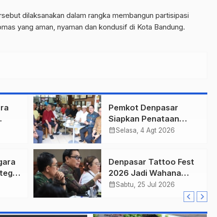
sebut dilaksanakan dalam rangka membangun partisipasi
bmas yang aman, nyaman dan kondusif di Kota Bandung.
ra
Pemkot Denpasar
Siapkan Penataan
r
Wajah Pusat Kota,
calendar_month
Selasa, 4 Agt 2026
Gajah Mada Jadi Salah
n
Satu Kawasan
gara
Denpasar Tattoo Fest
Prioritas
nteg
2026 Jadi Wahana
ung
Penguatan Ekonomi
calendar_month
Sabtu, 25 Jul 2026
Kreatif Kota.