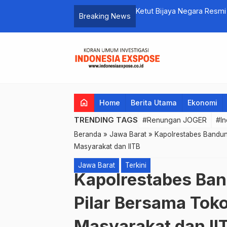
Pesan Kuat Toleransi
Ketut Bijaya Negara Resmi
Breaking News
home
Home
Berita Utama
Ekonomi
TRENDING TAGS
#Renungan JOGER
#In
Beranda
»
Jawa Barat
»
Kapolrestabes Bandun
Masyarakat dan IITB
Jawa Barat
Terkini
Kapolrestabes Ban
Pilar Bersama Tok
Masyarakat dan II