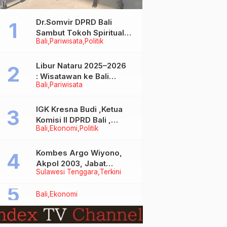
Dr.Somvir DPRD Bali
Sambut Tokoh Spiritual
Bali
Pariwisata
Politik
India Baba Bageshwar
Dham
Libur Nataru 2025–2026
: Wisatawan ke Bali
Bali
Pariwisata
Meningkat, Isu Penurunan
Kunjungan Tidak Benar
IGK Kresna Budi ,Ketua
Komisi II DPRD Bali ,
Bali
Ekonomi
Politik
Angkat Bicara Soal
Kelangkaan BBM
Bersubsidi Jenis Solar
Kombes Argo Wiyono,
Akpol 2003, Jabat
Sulawesi Tenggara
Terkini
Dirlantas Polda Sultra
Bali
Ekonomi