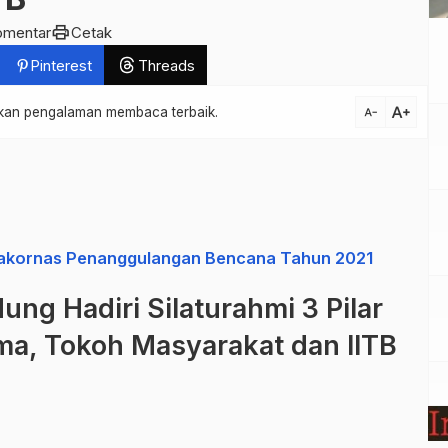
print
omentar
Cetak
Pinterest
Threads
text_increase
atkan pengalaman membaca terbaik.
text_decrease
akornas Penanggulangan Bencana Tahun 2021
ng Hadiri Silaturahmi 3 Pilar
a, Tokoh Masyarakat dan IITB