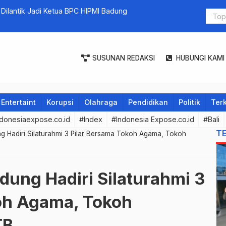
 Dilantik Jadi Ketua BPC HIPMI Badung
Posko Natar
Bali Catat 
SUSUNAN REDAKSI
HUBUNGI KAMI
Entertaint
Korupsi
Olahraga
Pendidikan
Politik
Terk
donesiaexpose.co.id
#Index
#Indonesia Expose.co.id
#Bali
T
g Hadiri Silaturahmi 3 Pilar Bersama Tokoh Agama, Tokoh
dung Hadiri Silaturahmi 3
oh Agama, Tokoh
TB