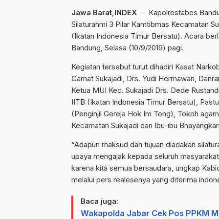
Jawa Barat,INDEX
– Kapolrestabes Bandun
Silaturahmi 3 Pilar Kamtibmas Kecamatan Su
(Ikatan Indonesia Timur Bersatu). Acara ber
Bandung, Selasa (10/9/2019) pagi.
Kegiatan tersebut turut dihadiri Kasat Nar
Camat Sukajadi, Drs. Yudi Hermawan, Danram
Ketua MUI Kec. Sukajadi Drs. Dede Rustandi
IITB (Ikatan Indonesia Timur Bersatu), Pas
(Penginjil Gereja Hok Im Tong), Tokoh ag
Kecamatan Sukajadi dan Ibu-ibu Bhayangkari
“Adapun maksud dan tujuan diadakan silatu
upaya mengajak kepada seluruh masyarakat 
karena kita semua bersaudara, ungkap Kab
melalui pers realesenya yang diterima indon
Baca juga:
Wakapolda Jabar Cek Pos PPKM Mi