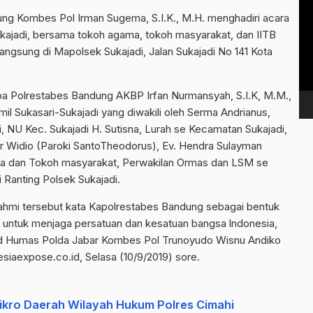
Vi
g Kombes Pol Irman Sugema, S.I.K., M.H. menghadiri acara
Pl
kajadi, bersama tokoh agama, tokoh masyarakat, dan IITB
langsung di Mapolsek Sukajadi, Jalan Sukajadi No 141 Kota
koba Polrestabes Bandung AKBP Irfan Nurmansyah, S.I.K, M.M.,
il Sukasari-Sukajadi yang diwakili oleh Serma Andrianus,
, NU Kec. Sukajadi H. Sutisna, Lurah se Kecamatan Sukajadi,
tur Widio (Paroki SantoTheodorus), Ev. Hendra Sulayman
ama dan Tokoh masyarakat, Perwakilan Ormas dan LSM se
 Ranting Polsek Sukajadi.
rahmi tersebut kata Kapolrestabes Bandung sebagai bentuk
untuk menjaga persatuan dan kesatuan bangsa lndonesia,
id Humas Polda Jabar Kombes Pol Trunoyudo Wisnu Andiko
esiaexpose.co.id, Selasa (10/9/2019) sore.
kro Daerah Wilayah Hukum Polres Cimahi