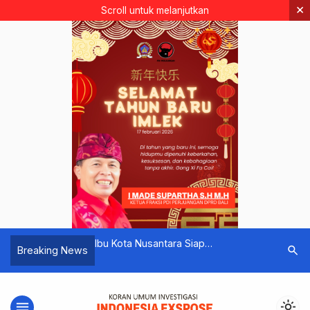
×
Scroll untuk melanjutkan
 Rapat Koordinasi
Ibu Kota Nusantara Siap
Rumah Sa
search
Breaking News
flasi Daerah Tahun
Selenggarakan Upacara HUT ke-79
dengan B
RI
Punya Syar
menu
light_mode