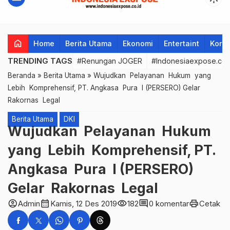
favorit
home
Home
Berita Utama
Ekonomi
Entertaint
Korup
TRENDING TAGS
#Renungan JOGER
#Indonesiaexpose.co.
Beranda
»
Berita Utama
»
Wujudkan Pelayanan Hukum yang
Lebih Komprehensif, PT. Angkasa Pura I (PERSERO) Gelar
Rakornas Legal
Berita Utama
DKI
Wujudkan Pelayanan Hukum
yang Lebih Komprehensif, PT.
Angkasa Pura I (PERSERO)
Gelar Rakornas Legal
account_circle
calendar_month
visibility
comment
print
Admin
Kamis, 12 Des 2019
182
0 komentar
Cetak