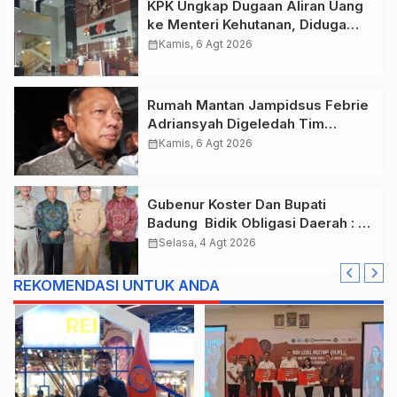
KPK Ungkap Dugaan Aliran Uang
ke Menteri Kehutanan, Diduga
Terkait Pelepasan Kawasan Hutan
calendar_month
Kamis, 6 Agt 2026
di Kuansing
Rumah Mantan Jampidsus Febrie
Adriansyah Digeledah Tim
Penyidik Kejaksaan Agung,
calendar_month
Kamis, 6 Agt 2026
Dokumen Dugaan TPPU Disita
Gubenur Koster Dan Bupati
Badung Bidik Obligasi Daerah :
Gaspol Bangun Infrastruktur
calendar_month
Selasa, 4 Agt 2026
REKOMENDASI UNTUK ANDA