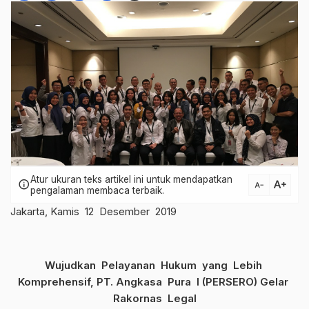
Atur ukuran teks artikel ini untuk mendapatkan
text_increase
info
text_decrease
pengalaman membaca terbaik.
Jakarta, Kamis 12 Desember 2019
Wujudkan Pelayanan Hukum yang Lebih
Komprehensif, PT. Angkasa Pura I (PERSERO) Gelar
Rakornas Legal