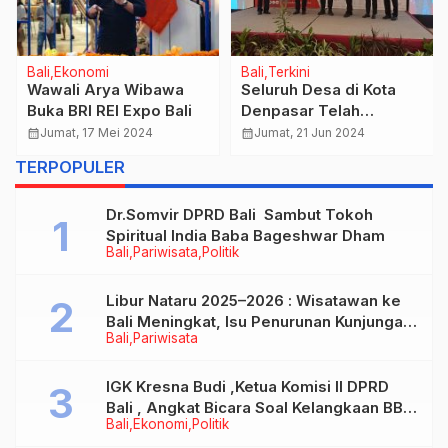
Bali
Ekonomi
Bali
Terkini
Wawali Arya Wibawa
Seluruh Desa di Kota
Buka BRI REI Expo Bali
Denpasar Telah
Gunakan Layanan
calendar_month
Jumat, 17 Mei 2024
calendar_month
Jumat, 21 Jun 2024
Aplikasi Siskuedes,
TERPOPULER
Belanja Desa Dapat
Dilaksanakan Secara
Dr.Somvir DPRD Bali Sambut Tokoh
Non Tunai.
Spiritual India Baba Bageshwar Dham
Bali
Pariwisata
Politik
Libur Nataru 2025–2026 : Wisatawan ke
Bali Meningkat, Isu Penurunan Kunjungan
Bali
Pariwisata
Tidak Benar
IGK Kresna Budi ,Ketua Komisi II DPRD
Bali , Angkat Bicara Soal Kelangkaan BBM
Bali
Ekonomi
Politik
Bersubsidi Jenis Solar