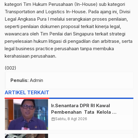
kategori Tim Hukum Perusahaan (In-House) sub kategori
Transportation and Logistics In-House. Pada ajang ini, Divisi
Legal Angkasa Pura I melalui serangkaian proses penilaian,
seperti penilaian dokumen proposal terkait kinerja legal,
wawancara oleh Tim Penilai dari Singapura terkait strategi
penyelesaian hukum litigasi di pengadilan dan arbitrase, serta
legal business practice perusahaan tanpa membuka
kerahasiaan perusahaan.
(002)
Penulis
: Admin
ARTIKEL TERKAIT
Ir.Senantara DPR RI Kawal
Pembenahan Tata Kelola
Taspen Dan Asabri
calendar_month
Sabtu, 8 Agt 2026