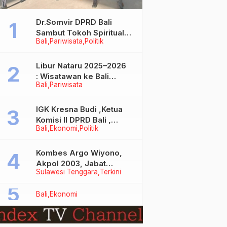
Dr.Somvir DPRD Bali
Sambut Tokoh Spiritual
Bali
Pariwisata
Politik
India Baba Bageshwar
Dham
Libur Nataru 2025–2026
: Wisatawan ke Bali
Bali
Pariwisata
Meningkat, Isu Penurunan
Kunjungan Tidak Benar
IGK Kresna Budi ,Ketua
Komisi II DPRD Bali ,
Bali
Ekonomi
Politik
Angkat Bicara Soal
Kelangkaan BBM
Bersubsidi Jenis Solar
Kombes Argo Wiyono,
Akpol 2003, Jabat
Sulawesi Tenggara
Terkini
Dirlantas Polda Sultra
Bali
Ekonomi