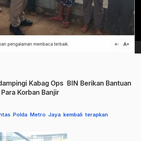
Vi
Pl
text_increase
atkan pengalaman membaca terbaik.
text_decrease
dampingi Kabag Ops BIN Berikan Bantuan
 Para Korban Banjir
lantas Polda Metro Jaya kembali terapkan