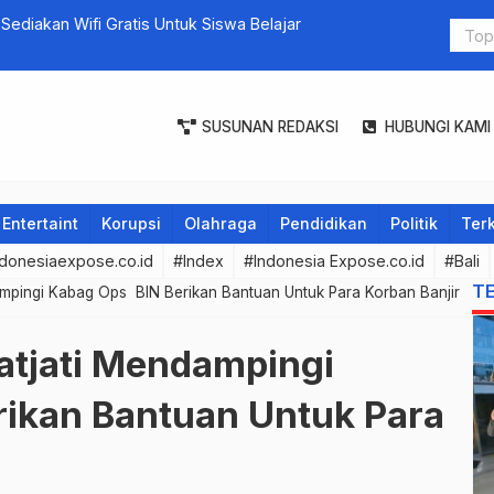
iakan Wifi Gratis Untuk Siswa Belajar
SUSUNAN REDAKSI
HUBUNGI KAMI
Entertaint
Korupsi
Olahraga
Pendidikan
Politik
Terk
donesiaexpose.co.id
#Index
#Indonesia Expose.co.id
#Bali
T
mpingi Kabag Ops BIN Berikan Bantuan Untuk Para Korban Banjir
atjati Mendampingi
ikan Bantuan Untuk Para