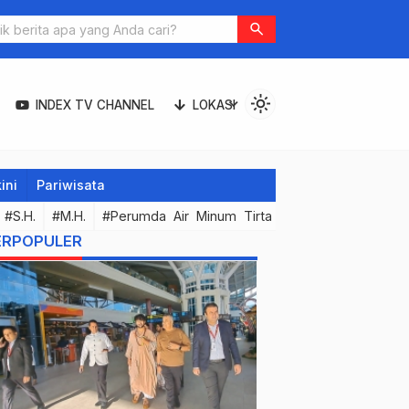
search
light_mode
expand_more
INDEX TV CHANNEL
LOKASI
ini
Pariwisata
#S.H.
#M.H.
#Perumda Air Minum Tirta Hita Buleleng
#Kor
ERPOPULER