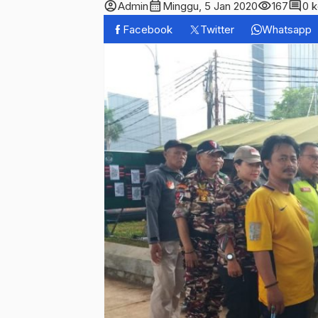
account_circle
calendar_month
visibility
comment
Admin
Minggu, 5 Jan 2020
167
0 
Facebook
Twitter
Whatsapp