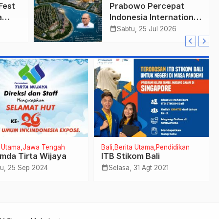
Fest
Prabowo Percepat
a
Indonesia International
mi
Financial Center
calendar_month
Sabtu, 25 Jul 2026
a Utama
Jawa Tengah
Bali
Berita Utama
Pendidikan
mda Tirta Wijaya
ITB Stikom Bali
calendar_month
u, 25 Sep 2024
Selasa, 31 Agt 2021