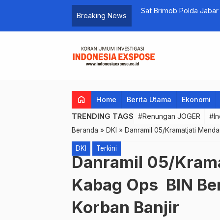
a Adat Jimbaran
Sat Brimob Polda Jabar Sed
Breaking News
home
Home
Berita Utama
Ekonomi
TRENDING TAGS
#Renungan JOGER
#In
Beranda
»
DKI
»
Danramil 05/Kramatjati Menda
DKI
Terkini
Danramil 05/Kram
Kabag Ops BIN Ber
Korban Banjir