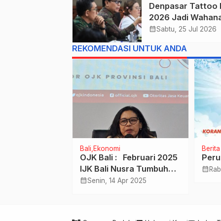
Denpasar Tattoo 
Prioritas
2026 Jadi Wahan
Penguatan Ekono
calendar_month
Sabtu, 25 Jul 2026
Kreatif Kota.
REKOMENDASI UNTUK ANDA
Bali
Ekonomi
Berit
N Perluas
OJK Bali : Februari 2025
Peru
x Lebih Luas
IJK Bali Nusra Tumbuh
calendar_month
Rab
ar, Klungkung
Positif Terjaga dan Stabil
calendar_month
Okt 2025
Senin, 14 Apr 2025
ngasem