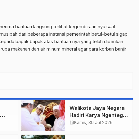
erima bantuan langsung terlihat kegembiraan nya saat
musibah dari beberapa instansi pemerintah betul-betul sigap
epada bapak bapak atas bantuan nya yang telah diberikan
rupa makanan dan air minum mineral agar para korban banjir
Walikota Jaya Negara
Hadiri Karya Ngenteg
,
Linggih Pura Gunung
calendar_month
Kamis, 30 Jul 2026
Salah
Sari Desa Adat
Peraupan