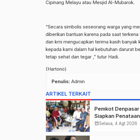
Cipinang Melayu atau Mesjid Al-Mubarok.
“Secara simbolis seseorang warga yang men
diberikan bantuan karena pada saat terkena 
dan kmi mengucapkan terima kasih banyak k
kepada kami dalam hal kebutuhan darurat be
tetap sehat dan tegar ,” tutur Hadi.
(Hartono)
Penulis
: Admin
ARTIKEL TERKAIT
Pemkot Denpasar
Siapkan Penataan
Wajah Pusat Kota
calendar_month
Selasa, 4 Agt 2026
Gajah Mada Jadi 
Satu Kawasan