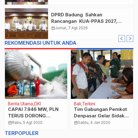
DPRD Badung Sahkan
Rancangan KUA-PPAS 2027,
Anggaran Tembus Lebih Dari
calendar_month
Jumat, 7 Agt 2026
Rp. 11 Triliun
REKOMENDASI UNTUK ANDA
Berita Utama
DKI
Bali
Terkini
CAPAI 7.946 MW, PLN
Tim Gabungan Pemkot
TERUS DORONG
Denpasar Gelar Sidak
PEMANFAATAN EBT
Adminduk di Pelabuhan
calendar_month
Rabu, 5 Agt 2020
calendar_month
Sabtu, 4 Jan 2020
Benoa
TERPOPULER