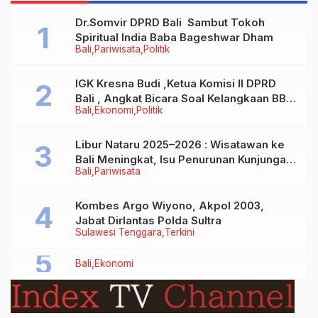
Dr.Somvir DPRD Bali Sambut Tokoh
Spiritual India Baba Bageshwar Dham
Bali
Pariwisata
Politik
IGK Kresna Budi ,Ketua Komisi II DPRD
Bali , Angkat Bicara Soal Kelangkaan BBM
Bali
Ekonomi
Politik
Bersubsidi Jenis Solar
Libur Nataru 2025–2026 : Wisatawan ke
Bali Meningkat, Isu Penurunan Kunjungan
Bali
Pariwisata
Tidak Benar
Kombes Argo Wiyono, Akpol 2003,
Jabat Dirlantas Polda Sultra
Sulawesi Tenggara
Terkini
Bali
Ekonomi