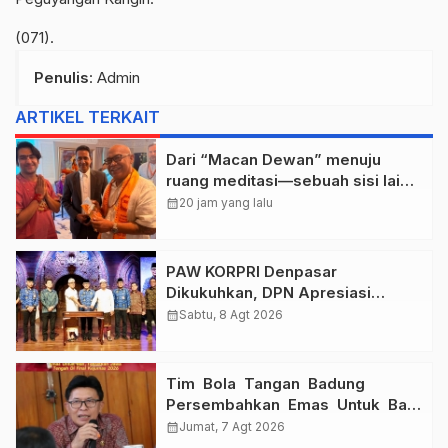
(071).
Penulis
: Admin
ARTIKEL TERKAIT
Dari “Macan Dewan” menuju
ruang meditasi—sebuah sisi lain I
Dewa Nyoman Rai Bertemu Baba
calendar_month
20 jam yang lalu
Bageshwar Dham.
PAW KORPRI Denpasar
Dikukuhkan, DPN Apresiasi
“Sembagi Arutala” untuk Lindungi
calendar_month
Sabtu, 8 Agt 2026
Pekerja Rentan
Tim Bola Tangan Badung
Persembahkan Emas Untuk Bali
, Taklukkan Jawa Tengah Di
calendar_month
Jumat, 7 Agt 2026
Final Kejurnas 2026