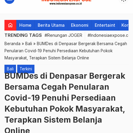
home
Home
Berita Utama
Ekonomi
Entertaint
Korup
TRENDING TAGS
#Renungan JOGER
#Indonesiaexpose.co.
Beranda
»
Bali
»
BUMDes di Denpasar Bergerak Bersama Cegah
Penularan Covid-19 Penuhi Persediaan Kebutuhan Pokok
Masyarakat, Terapkan Sistem Belanja Online
Bali
Terkini
BUMDes di Denpasar Bergerak
Bersama Cegah Penularan
Covid-19 Penuhi Persediaan
Kebutuhan Pokok Masyarakat,
Terapkan Sistem Belanja
Online