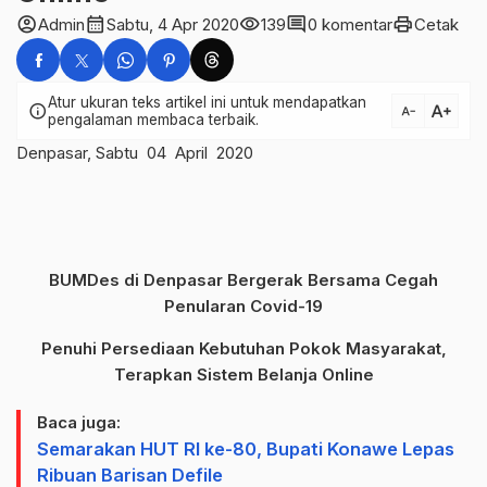
account_circle
calendar_month
visibility
comment
print
Admin
Sabtu, 4 Apr 2020
139
0 komentar
Cetak
Atur ukuran teks artikel ini untuk mendapatkan
text_increase
info
text_decrease
pengalaman membaca terbaik.
Denpasar, Sabtu 04 April 2020
BUMDes di Denpasar Bergerak Bersama Cegah
Penularan Covid-19
Penuhi Persediaan Kebutuhan Pokok Masyarakat,
Terapkan Sistem Belanja Online
Baca juga:
Semarakan HUT RI ke-80, Bupati Konawe Lepas
Ribuan Barisan Defile