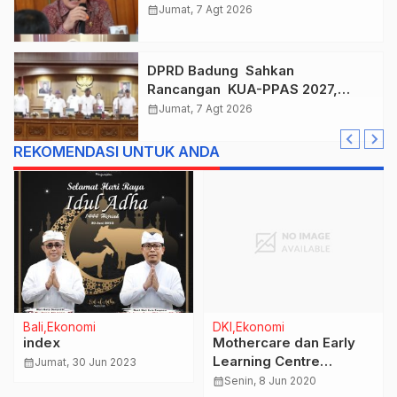
, Taklukkan Jawa Tengah Di
calendar_month
Jumat, 7 Agt 2026
Final Kejurnas 2026
DPRD Badung Sahkan
Rancangan KUA-PPAS 2027,
Anggaran Tembus Lebih Dari
calendar_month
Jumat, 7 Agt 2026
Rp. 11 Triliun
REKOMENDASI UNTUK ANDA
Bali
Ekonomi
DKI
Ekonomi
index
Mothercare dan Early
Learning Centre
calendar_month
Jumat, 30 Jun 2023
Terapkan Prosedur
calendar_month
Senin, 8 Jun 2020