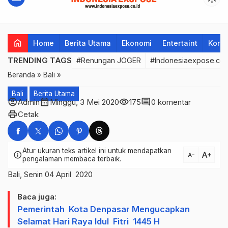
home
Home
Berita Utama
Ekonomi
Entertaint
Korup
TRENDING TAGS
#Renungan JOGER
#Indonesiaexpose.co.
Beranda
»
Bali
»
Bali
Berita Utama
account_circle
calendar_month
visibility
comment
Admin
Minggu, 3 Mei 2020
175
0 komentar
print
Cetak
Atur ukuran teks artikel ini untuk mendapatkan
text_increase
info
text_decrease
pengalaman membaca terbaik.
Bali, Senin 04 April 2020
Baca juga:
Pemerintah Kota Denpasar Mengucapkan
Selamat Hari Raya Idul Fitri 1445 H