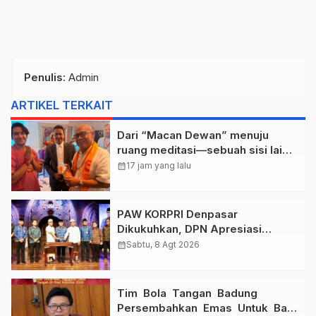
Penulis
: Admin
ARTIKEL TERKAIT
Dari “Macan Dewan” menuju
ruang meditasi—sebuah sisi lain I
Dewa Nyoman Rai Bertemu Baba
calendar_month
17 jam yang lalu
Bageshwar Dham.
PAW KORPRI Denpasar
Dikukuhkan, DPN Apresiasi
“Sembagi Arutala” untuk Lindungi
calendar_month
Sabtu, 8 Agt 2026
Pekerja Rentan
Tim Bola Tangan Badung
Persembahkan Emas Untuk Bali