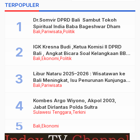
Keamanan dan
TERPOPULER
Kebersihan di Semua
Gerai
Dr.Somvir DPRD Bali Sambut Tokoh
Spiritual India Baba Bageshwar Dham
Bali
Pariwisata
Politik
IGK Kresna Budi ,Ketua Komisi II DPRD
Bali , Angkat Bicara Soal Kelangkaan BBM
Bali
Ekonomi
Politik
Bersubsidi Jenis Solar
Libur Nataru 2025–2026 : Wisatawan ke
Bali Meningkat, Isu Penurunan Kunjungan
Bali
Pariwisata
Tidak Benar
Kombes Argo Wiyono, Akpol 2003,
Jabat Dirlantas Polda Sultra
Sulawesi Tenggara
Terkini
Bali
Ekonomi