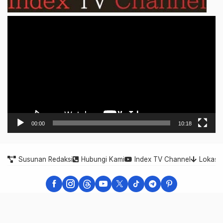
Video
Player
00:00
10:18
Susunan Redaksi
Hubungi Kami
Index TV Channel
Lokasi
Indonesia Expose - Berita Cepat, Akurat, dan Terpercaya