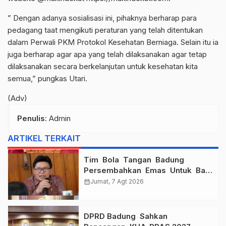
” Dengan adanya sosialisasi ini, pihaknya berharap para
pedagang taat mengikuti peraturan yang telah ditentukan
dalam Perwali PKM Protokol Kesehatan Berniaga. Selain itu ia
juga berharap agar apa yang telah dilaksanakan agar tetap
dilaksanakan secara berkelanjutan untuk kesehatan kita
semua,” pungkas Utari.
(Adv)
Penulis
: Admin
ARTIKEL TERKAIT
Tim Bola Tangan Badung
Persembahkan Emas Untuk Bali
, Taklukkan Jawa Tengah Di
calendar_month
Jumat, 7 Agt 2026
Final Kejurnas 2026
DPRD Badung Sahkan