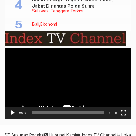
Jabat Dirlantas Polda Sultra
Sulawesi Tenggara
Terkini
Bali
Ekonomi
Video
Player
00:00
10:18
Susunan Redaksi
Hubungi Kami
Index TV Channel
Lokasi