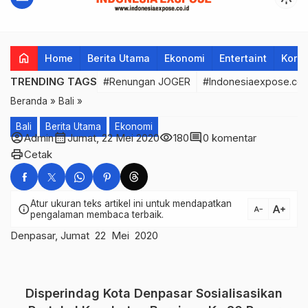
home
Home
Berita Utama
Ekonomi
Entertaint
Korup
TRENDING TAGS
#Renungan JOGER
#Indonesiaexpose.co.
Beranda
»
Bali
»
Bali
Berita Utama
Ekonomi
account_circle
calendar_month
visibility
comment
Admin
Jumat, 22 Mei 2020
180
0 komentar
print
Cetak
Atur ukuran teks artikel ini untuk mendapatkan
text_increase
info
text_decrease
pengalaman membaca terbaik.
Denpasar, Jumat 22 Mei 2020
Disperindag Kota Denpasar Sosialisasikan