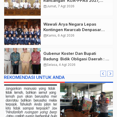
Rancangan KUA-PPAS 2027,
Anggaran Tembus Lebih Dari
calendar_month
Jumat, 7 Agt 2026
Rp. 11 Triliun
Wawali Arya Negara Lepas
Kontingen Kwarcab Denpasar
Menuju Jambore Nasional XII
calendar_month
Kamis, 6 Agt 2026
Tahun 2026.
Gubenur Koster Dan Bupati
Badung Bidik Obligasi Daerah :
Gaspol Bangun Infrastruktur
calendar_month
Selasa, 4 Agt 2026
REKOMENDASI UNTUK ANDA