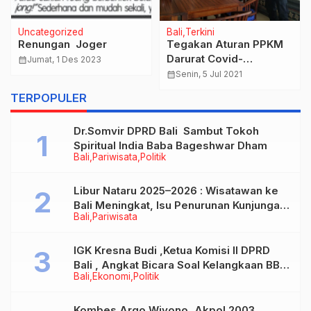
Uncategorized
Bali
Terkini
Renungan Joger
Tegakan Aturan PPKM
Darurat Covid-
calendar_month
Jumat, 1 Des 2023
19.Kapolsek Gianyar
calendar_month
Senin, 5 Jul 2021
Pimpin patroli gabungan
TERPOPULER
Ops Yustisi.
Dr.Somvir DPRD Bali Sambut Tokoh
Spiritual India Baba Bageshwar Dham
Bali
Pariwisata
Politik
Libur Nataru 2025–2026 : Wisatawan ke
Bali Meningkat, Isu Penurunan Kunjungan
Bali
Pariwisata
Tidak Benar
IGK Kresna Budi ,Ketua Komisi II DPRD
Bali , Angkat Bicara Soal Kelangkaan BBM
Bali
Ekonomi
Politik
Bersubsidi Jenis Solar
Kombes Argo Wiyono, Akpol 2003,