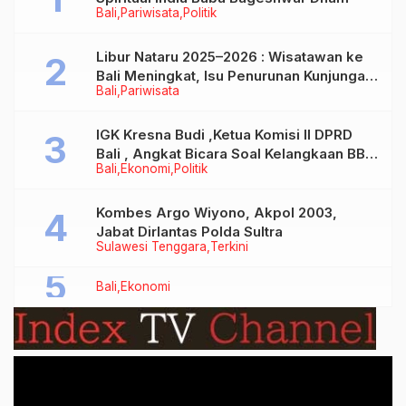
Bali
Pariwisata
Politik
Libur Nataru 2025–2026 : Wisatawan ke
Bali Meningkat, Isu Penurunan Kunjungan
Bali
Pariwisata
Tidak Benar
IGK Kresna Budi ,Ketua Komisi II DPRD
Bali , Angkat Bicara Soal Kelangkaan BBM
Bali
Ekonomi
Politik
Bersubsidi Jenis Solar
Kombes Argo Wiyono, Akpol 2003,
Jabat Dirlantas Polda Sultra
Sulawesi Tenggara
Terkini
Bali
Ekonomi
Video
Player