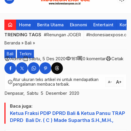
home
Home
Berita Utama
Ekonomi
Entertaint
Korup
TRENDING TAGS
#Renungan JOGER
#Indonesiaexpose.co.
Beranda
»
Bali
»
Bali
Terkini
account_circle
calendar_month
visibility
comment
print
Admin
Sabtu, 5 Des 2020
161
0 komentar
Cetak
Atur ukuran teks artikel ini untuk mendapatkan
text_increase
info
text_decrease
pengalaman membaca terbaik.
Denpasar, Sabtu 5 Desember 2020
Baca juga:
Ketua Fraksi PDIP DPRD Bali & Ketua Pansu TRAP
DPRD Bali Dr. ( C ) Made Supartha S.H.,M.H.,