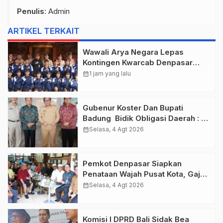
Penulis
: Admin
ARTIKEL TERKAIT
Wawali Arya Negara Lepas
Kontingen Kwarcab Denpasar
Menuju Jambore Nasional XII
calendar_month
1 jam yang lalu
Tahun 2026.
Gubenur Koster Dan Bupati
Badung Bidik Obligasi Daerah :
Gaspol Bangun Infrastruktur
calendar_month
Selasa, 4 Agt 2026
Pemkot Denpasar Siapkan
Penataan Wajah Pusat Kota, Gajah
Mada Jadi Salah Satu Kawasan
calendar_month
Selasa, 4 Agt 2026
Prioritas
Komisi I DPRD Bali Sidak Bea