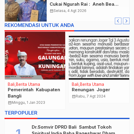
Cukai Ngurah Rai : Aneh Bea
Cukai Tolak berikan List Data
calendar_month
Selasa, 4 Agt 2026
Barang Sitaan
REKOMENDASI UNTUK ANDA
Bali
Berita Utama
Bali
Berita Utama
Pemerintah Kabupaten
Renungan Joger
Bangli
calendar_month
Rabu, 7 Agt 2024
calendar_month
Minggu, 1 Jan 2023
TERPOPULER
Dr.Somvir DPRD Bali Sambut Tokoh
Spiritual India Baba Bageshwar Dham