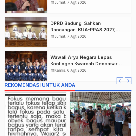
, Taklukkan Jawa Tengah Di
calendar_month
Jumat, 7 Agt 2026
Final Kejurnas 2026
DPRD Badung Sahkan
Rancangan KUA-PPAS 2027,
Anggaran Tembus Lebih Dari
calendar_month
Jumat, 7 Agt 2026
Rp. 11 Triliun
Wawali Arya Negara Lepas
Kontingen Kwarcab Denpasar
Menuju Jambore Nasional XII
calendar_month
Kamis, 6 Agt 2026
Tahun 2026.
REKOMENDASI UNTUK ANDA