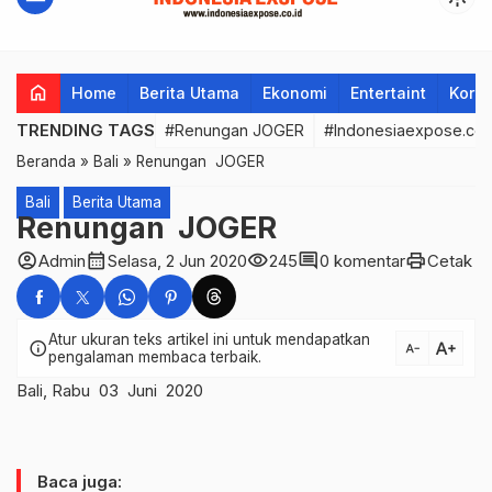
home
Home
Berita Utama
Ekonomi
Entertaint
Korup
TRENDING TAGS
#Renungan JOGER
#Indonesiaexpose.co.
Beranda
»
Bali
»
Renungan JOGER
Bali
Berita Utama
Renungan JOGER
account_circle
calendar_month
visibility
comment
print
Admin
Selasa, 2 Jun 2020
245
0 komentar
Cetak
Atur ukuran teks artikel ini untuk mendapatkan
text_increase
info
text_decrease
pengalaman membaca terbaik.
Bali, Rabu 03 Juni 2020
Baca juga: