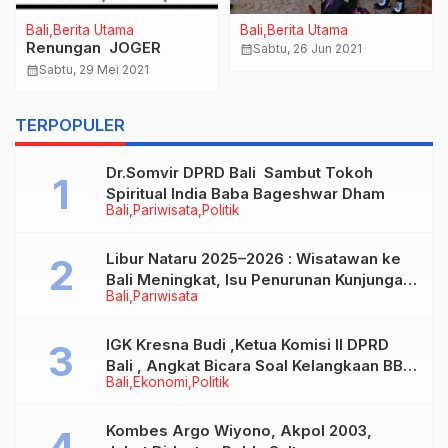
Bali
Berita Utama
Bali
Berita Utama
Renungan JOGER
calendar_month
Sabtu, 26 Jun 2021
calendar_month
Sabtu, 29 Mei 2021
TERPOPULER
Dr.Somvir DPRD Bali Sambut Tokoh
Spiritual India Baba Bageshwar Dham
Bali
Pariwisata
Politik
Libur Nataru 2025–2026 : Wisatawan ke
Bali Meningkat, Isu Penurunan Kunjungan
Bali
Pariwisata
Tidak Benar
IGK Kresna Budi ,Ketua Komisi II DPRD
Bali , Angkat Bicara Soal Kelangkaan BBM
Bali
Ekonomi
Politik
Bersubsidi Jenis Solar
Kombes Argo Wiyono, Akpol 2003,