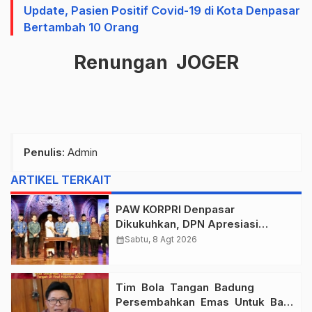
Update, Pasien Positif Covid-19 di Kota Denpasar
Bertambah 10 Orang
Renungan JOGER
Penulis
: Admin
ARTIKEL TERKAIT
PAW KORPRI Denpasar
Dikukuhkan, DPN Apresiasi
“Sembagi Arutala” untuk Lindungi
calendar_month
Sabtu, 8 Agt 2026
Pekerja Rentan
Tim Bola Tangan Badung
Persembahkan Emas Untuk Bali