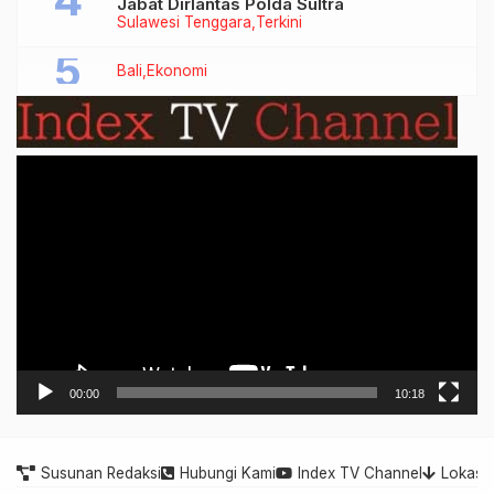
Jabat Dirlantas Polda Sultra
Sulawesi Tenggara
Terkini
Bali
Ekonomi
Video
Player
00:00
10:18
Susunan Redaksi
Hubungi Kami
Index TV Channel
Lokasi