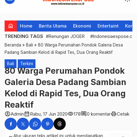
home
Home
Berita Utama
Ekonomi
Entertaint
Korup
TRENDING TAGS
#Renungan JOGER
#Indonesiaexpose.co.
Beranda
»
Bali
»
80 Warga Perumahan Pondok Galeria Desa
Padang Sambian Kelod di Rapid Tes, Dua Orang Reaktif
Bali
Terkini
80 Warga Perumahan Pondok
Galeria Desa Padang Sambian
Kelod di Rapid Tes, Dua Orang
Reaktif
account_circle
calendar_month
visibility
comment
print
Admin
Rabu, 17 Jun 2020
178
0 komentar
Cetak
Atur ukuran teks artikel ini untuk mendapatkan