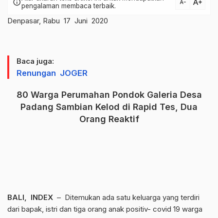
text_increase
info
text_decrease
pengalaman membaca terbaik.
Denpasar, Rabu 17 Juni 2020
Baca juga:
Renungan JOGER
80 Warga Perumahan Pondok Galeria Desa
Padang Sambian Kelod di Rapid Tes, Dua
Orang Reaktif
BALI, INDEX
– Ditemukan ada satu keluarga yang terdiri
dari bapak, istri dan tiga orang anak positiv- covid 19 warga