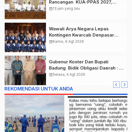
Rancangan KUA-PPAS 2027,
Anggaran Tembus Lebih Dari
calendar_month
13 jam yang lalu
Rp. 11 Triliun
Wawali Arya Negara Lepas
Kontingen Kwarcab Denpasar
Menuju Jambore Nasional XII
calendar_month
Kamis, 6 Agt 2026
Tahun 2026.
Gubenur Koster Dan Bupati
Badung Bidik Obligasi Daerah :
Gaspol Bangun Infrastruktur
calendar_month
Selasa, 4 Agt 2026
REKOMENDASI UNTUK ANDA