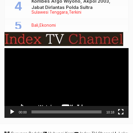
Kombes Argo Wiyono, Akpol 2003,
Jabat Dirlantas Polda Sultra
Sulawesi Tenggara
Terkini
Bali
Ekonomi
Video
Player
00:00
10:18