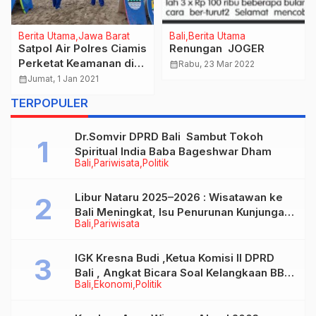
Berita Utama
Jawa Barat
Bali
Berita Utama
Satpol Air Polres Ciamis
Renungan JOGER
Perketat Keamanan di
calendar_month
Rabu, 23 Mar 2022
Obyek Wisata
calendar_month
Jumat, 1 Jan 2021
Pangandaran
TERPOPULER
Dr.Somvir DPRD Bali Sambut Tokoh
Spiritual India Baba Bageshwar Dham
Bali
Pariwisata
Politik
Libur Nataru 2025–2026 : Wisatawan ke
Bali Meningkat, Isu Penurunan Kunjungan
Bali
Pariwisata
Tidak Benar
IGK Kresna Budi ,Ketua Komisi II DPRD
Bali , Angkat Bicara Soal Kelangkaan BBM
Bali
Ekonomi
Politik
Bersubsidi Jenis Solar