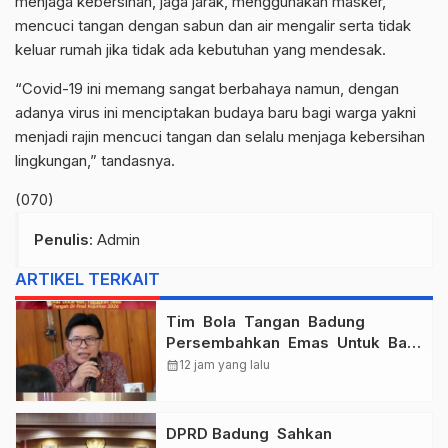
menjaga kebersihan, jaga jarak, menggunakan masker,
mencuci tangan dengan sabun dan air mengalir serta tidak
keluar rumah jika tidak ada kebutuhan yang mendesak.
“Covid-19 ini memang sangat berbahaya namun, dengan
adanya virus ini menciptakan budaya baru bagi warga yakni
menjadi rajin mencuci tangan dan selalu menjaga kebersihan
lingkungan,” tandasnya.
(070)
Penulis
: Admin
ARTIKEL TERKAIT
Tim Bola Tangan Badung
Persembahkan Emas Untuk Bali
, Taklukkan Jawa Tengah Di
calendar_month
12 jam yang lalu
Final Kejurnas 2026
DPRD Badung Sahkan