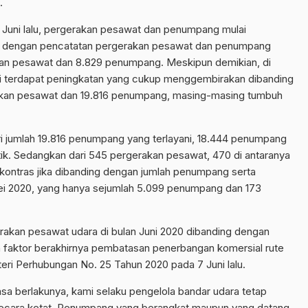
.
Juni lalu, pergerakan pesawat dan penumpang mulai
de dengan pencatatan pergerakan pesawat dan penumpang
akan pesawat dan 8.829 penumpang. Meskipun demikian, di
lai terdapat peningkatan yang cukup menggembirakan dibanding
akan pesawat dan 19.816 penumpang, masing-masing tumbuh
dari jumlah 19.816 penumpang yang terlayani, 18.444 penumpang
ik. Sedangkan dari 545 pergerakan pesawat, 470 di antaranya
p kontras jika dibanding dengan jumlah penumpang serta
ei 2020, yang hanya sejumlah 5.099 penumpang dan 173
akan pesawat udara di bulan Juni 2020 dibanding dengan
eh faktor berakhirnya pembatasan penerbangan komersial rute
eri Perhubungan No. 25 Tahun 2020 pada 7 Juni lalu.
a berlakunya, kami selaku pengelola bandar udara tetap
ecara ketat. Penumpang yang berangkat maupun yang datang