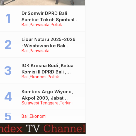
Dr.Somvir DPRD Bali
Sambut Tokoh Spiritual
Bali
Pariwisata
Politik
India Baba Bageshwar
Dham
Libur Nataru 2025–2026
: Wisatawan ke Bali
Bali
Pariwisata
Meningkat, Isu Penurunan
Kunjungan Tidak Benar
IGK Kresna Budi ,Ketua
Komisi II DPRD Bali ,
Bali
Ekonomi
Politik
Angkat Bicara Soal
Kelangkaan BBM
Bersubsidi Jenis Solar
Kombes Argo Wiyono,
Akpol 2003, Jabat
Sulawesi Tenggara
Terkini
Dirlantas Polda Sultra
Bali
Ekonomi