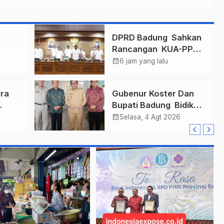
n
DPRD Badung Sahkan
Rancangan KUA-PPAS
mas
2027, Anggaran
calendar_month
6 jam yang lalu
ukkan
Tembus Lebih Dari
Final
Rp. 11 Triliun
ra
Gubenur Koster Dan
Bupati Badung Bidik
r
Obligasi Daerah :
calendar_month
Selasa, 4 Agt 2026
Gaspol Bangun
n
Infrastruktur