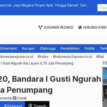
Nasional ,Jaya Negara Pimpin Apel Hingga Ramah Tamah
Alm. Prof. 
SUSUNAN REDAKSI
HUBUNGI KAMI
Entertaint
Korupsi
Olahraga
Pendidikan
Politik
Terk
donesiaexpose.co.id
#Index
#Indonesia Expose.co.id
#Bali
T
I Gusti Ngurah Rai Layani 4,79 Juta Penumpang
0, Bandara I Gusti Ngurah
uta Penumpang
print
omentar
Cetak
Pinterest
Threads