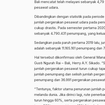
Bali mencatat telah melayani sebanyak 4,79
pesawat udara.
Dibandingkan dengan statistik pada periode 
jumlah pergerakan pesawat udara pada perio
cukup drastis. Pada semester pertama 2020
sebanyak 4.790.431 penumpang, yang keluar
Sedangkan pada paruh pertama 2019 lalu, j
adalah sebanyak 11.165.161 penumpang dan 
Hal tersebut dikonfirmasi oleh General Mana
Gusti Ngurah Rai – Bali, Herry A.Y. Sikado. 
jumlah pergerakan pesawat turun cukup taja
jumlah penumpang dan selisih jumlah perge
penumpang dan 36.991 pergerakan pesawat,
“Tentunya, faktor utama penurunan jumlah p
melanda dunia. Jika dirinci lagi, rute pene
turun hingga 60%, serta pergerakan pesaw