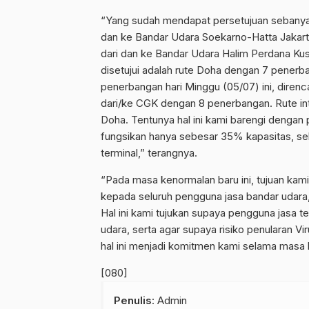
“Yang sudah mendapat persetujuan sebanyak 
dan ke Bandar Udara Soekarno-Hatta Jakar
dari dan ke Bandar Udara Halim Perdana Kusu
disetujui adalah rute Doha dengan 7 pener
penerbangan hari Minggu (05/07) ini, diren
dari/ke CGK dengan 8 penerbangan. Rute int
Doha. Tentunya hal ini kami barengi dengan 
fungsikan hanya sebesar 35% kapasitas, se
terminal,” terangnya.
“Pada masa kenormalan baru ini, tujuan kam
kepada seluruh pengguna jasa bandar udara
Hal ini kami tujukan supaya pengguna jasa t
udara, serta agar supaya risiko penularan Vi
hal ini menjadi komitmen kami selama masa k
[080]
Penulis
: Admin