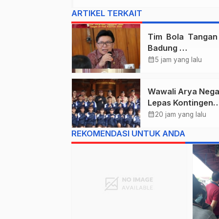
ARTIKEL TERKAIT
Tim Bola Tanga
Badung
Persembahkan E
calendar_month
5 jam yang lalu
Untuk Bali , Takl
Jawa Tengah Di 
Wawali Arya Nega
Kejurnas 2026
Lepas Kontingen
Kwarcab Denpasa
calendar_month
20 jam yang lalu
Menuju Jambore
REKOMENDASI UNTUK ANDA
Nasional XII Tahu
2026.