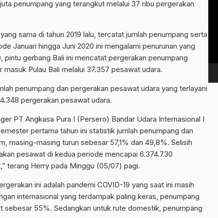
 juta penumpang yang terangkut melalui 37 ribu pergerakan
Vi
Pl
yang sama di tahun 2019 lalu, tercatat jumlah penumpang serta
de Januari hingga Juni 2020 ini mengalami penurunan yang
, pintu gerbang Bali ini mencatat pergerakan penumpang
 masuk Pulau Bali melalui 37.357 pesawat udara.
umlah penumpang dan pergerakan pesawat udara yang terlayani
74.348 pergerakan pesawat udara.
ger PT Angkasa Pura I (Persero) Bandar Udara Internasional I
“Semester pertama tahun ini statistik jumlah penumpang dan
m, masing-masing turun sebesar 57,1% dan 49,8%. Selisih
rakan pesawat di kedua periode mencapai 6.374.730
” terang Herry pada Minggu (05/07) pagi.
ergerakan ini adalah pandemi COVID-19 yang saat ini masih
rbangan internasional yang terdampak paling keras, penumpang
at sebesar 55%. Sedangkan untuk rute domestik, penumpang