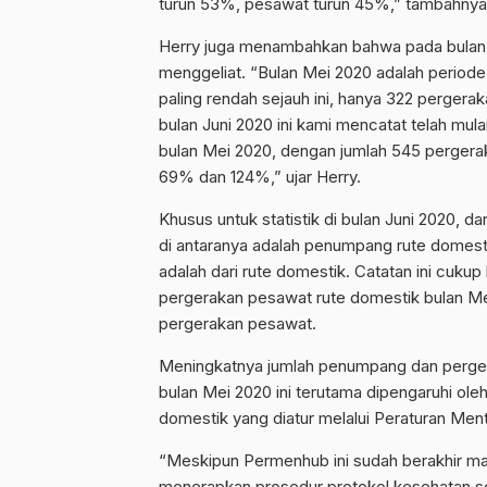
turun 53%, pesawat turun 45%,” tambahnya
Herry juga menambahkan bahwa pada bulan 
menggeliat. “Bulan Mei 2020 adalah perio
paling rendah sejauh ini, hanya 322 perger
bulan Juni 2020 ini kami mencatat telah mu
bulan Mei 2020, dengan jumlah 545 perger
69% dan 124%,” ujar Herry.
Khusus untuk statistik di bulan Juni 2020, 
di antaranya adalah penumpang rute domest
adalah dari rute domestik. Catatan ini cuku
pergerakan pesawat rute domestik bulan M
pergerakan pesawat.
Meningkatnya jumlah penumpang dan perger
bulan Mei 2020 ini terutama dipengaruhi ol
domestik yang diatur melalui Peraturan Ment
“Meskipun Permenhub ini sudah berakhir mas
menerapkan prosedur protokol kesehatan s