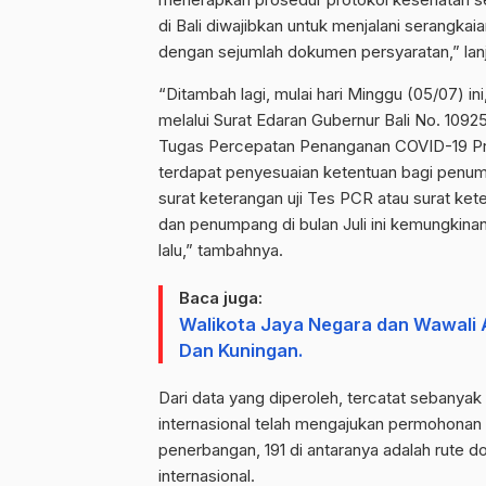
di Bali diwajibkan untuk menjalani serangka
dengan sejumlah dokumen persyaratan,” lanj
“Ditambah lagi, mulai hari Minggu (05/07) in
melalui Surat Edaran Gubernur Bali No. 109
Tugas Percepatan Penanganan COVID-19 Prov
terdapat penyesuaian ketentuan bagi penum
surat keterangan uji Tes PCR atau surat ke
dan penumpang di bulan Juli ini kemungkina
lalu,” tambahnya.
Baca juga:
Walikota Jaya Negara dan Wawali 
Dan Kuningan.
Dari data yang diperoleh, tercatat sebanya
internasional telah mengajukan permohonan s
penerbangan, 191 di antaranya adalah rute 
internasional.