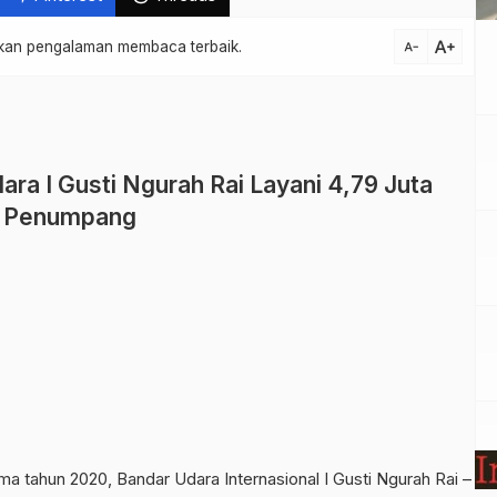
text_increase
atkan pengalaman membaca terbaik.
text_decrease
ra I Gusti Ngurah Rai Layani 4,79 Juta
Penumpang
 tahun 2020, Bandar Udara Internasional I Gusti Ngurah Rai –