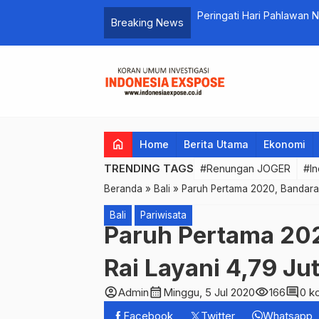
Peringati Hari Pahlawan 
Breaking News
Dengan Veteran
home
Home
Berita Utama
Ekonomi
TRENDING TAGS
#Renungan JOGER
#In
Beranda
»
Bali
»
Paruh Pertama 2020, Bandara 
Bali
Pariwisata
Paruh Pertama 202
Rai Layani 4,79 J
account_circle
calendar_month
visibility
comment
Admin
Minggu, 5 Jul 2020
166
0 k
Facebook
Twitter
Whatsapp