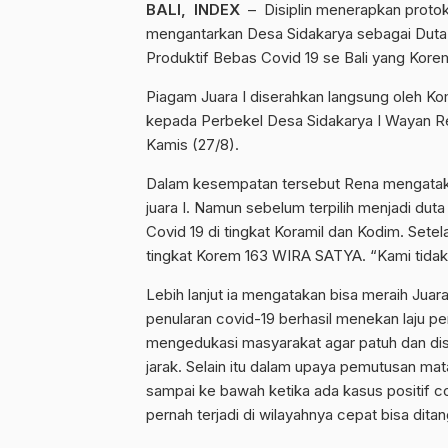
BALI, INDEX
– Disiplin menerapkan protok
mengantarkan Desa Sidakarya sebagai Duta
Produktif Bebas Covid 19 se Bali yang Ko
Piagam Juara I diserahkan langsung oleh Ko
kepada Perbekel Desa Sidakarya I Wayan R
Kamis (27/8).
Dalam kesempatan tersebut Rena mengataka
juara I. Namun sebelum terpilih menjadi du
Covid 19 di tingkat Koramil dan Kodim. Sete
tingkat Korem 163 WIRA SATYA. “Kami tidak m
Lebih lanjut ia mengatakan bisa meraih Jua
penularan covid-19 berhasil menekan laju 
mengedukasi masyarakat agar patuh dan dis
jarak. Selain itu dalam upaya pemutusan ma
sampai ke bawah ketika ada kasus positif c
pernah terjadi di wilayahnya cepat bisa ditan