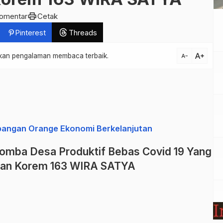
print
komentar
Cetak
Pinterest
Threads
text_increase
atkan pengalaman membaca terbaik.
text_decrease
bangan Orange Ekonomi Berkelanjutan
Lomba Desa Produktif Bebas Covid 19 Yang
kan Korem 163 WIRA SATYA