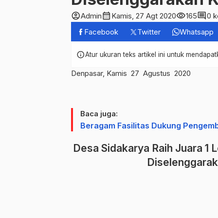
account_circle
calendar_month
visibility
comment
Admin
Kamis, 27 Agt 2020
165
0 
Facebook
Twitter
Whatsapp
info
Atur ukuran teks artikel ini untuk mendap
Denpasar, Kamis 27 Agustus 2020
Baca juga:
Beragam Fasilitas Dukung Pengem
Desa Sidakarya Raih Juara 1 
Diselenggara