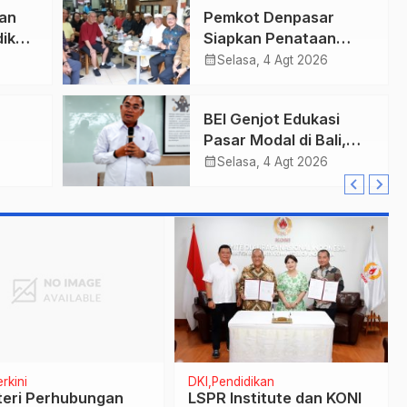
an
Pemkot Denpasar
ik
Siapkan Penataan
Wajah Pusat Kota,
calendar_month
Selasa, 4 Agt 2026
Gajah Mada Jadi Salah
Satu Kawasan
BEI Genjot Edukasi
Prioritas
Pasar Modal di Bali,
h Bea
Obligasi Daerah Dinilai
calendar_month
Selasa, 4 Agt 2026
an
Bisa Jadi Mesin
Percepatan
Pembangunan
rkini
DKI
Pendidikan
eri Perhubungan
LSPR Institute dan KONI