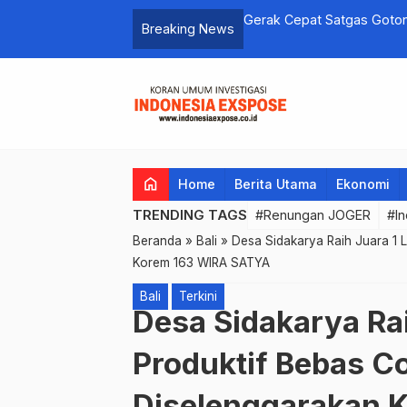
Gerak Cepat Satgas Goton
Breaking News
Wisma Lakukan Sosialisasi
home
Home
Berita Utama
Ekonomi
TRENDING TAGS
#Renungan JOGER
#In
Beranda
»
Bali
»
Desa Sidakarya Raih Juara 1 
Korem 163 WIRA SATYA
Bali
Terkini
Desa Sidakarya Ra
Produktif Bebas C
Diselenggarakan 