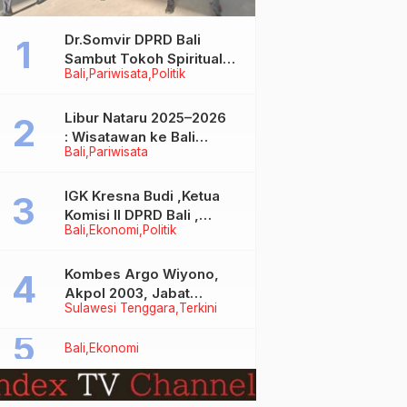
Dr.Somvir DPRD Bali
Sambut Tokoh Spiritual
Bali
Pariwisata
Politik
India Baba Bageshwar
Dham
Libur Nataru 2025–2026
: Wisatawan ke Bali
Bali
Pariwisata
Meningkat, Isu Penurunan
Kunjungan Tidak Benar
IGK Kresna Budi ,Ketua
Komisi II DPRD Bali ,
Bali
Ekonomi
Politik
Angkat Bicara Soal
Kelangkaan BBM
Bersubsidi Jenis Solar
Kombes Argo Wiyono,
Akpol 2003, Jabat
Sulawesi Tenggara
Terkini
Dirlantas Polda Sultra
Bali
Ekonomi