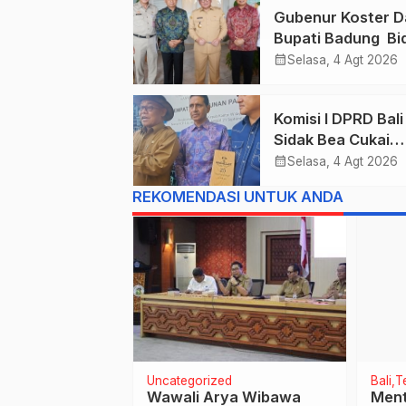
Gubenur Koster D
Bupati Badung Bid
Obligasi Daerah :
calendar_month
Selasa, 4 Agt 2026
Gaspol Bangun
Infrastruktur
Komisi I DPRD Bali
Sidak Bea Cukai
Ngurah Rai : Ane
calendar_month
Selasa, 4 Agt 2026
Cukai Tolak berik
REKOMENDASI UNTUK ANDA
List Data Barang
Sitaan
orized
Uncategorized
Bali
Te
awa
Wawali Arya Wibawa
Ment