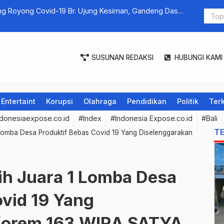
g Royong Covid-19 Br. Ujung Kesiman, Gandeng Dasa
 Cegah Dini
SUSUNAN REDAKSI
HUBUNGI KAMI
Entertaint
Korupsi
Olahraga
Pendidikan
Politik
Terk
donesiaexpose.co.id
#Index
#Indonesia Expose.co.id
#Bali
T
Lomba Desa Produktif Bebas Covid 19 Yang Diselenggarakan
ih Juara 1 Lomba Desa
ovid 19 Yang
Korem 163 WIRA SATYA