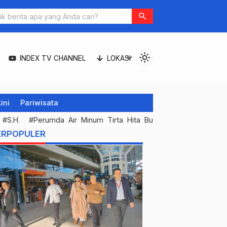
search
light_mode
expand_more
INDEX TV CHANNEL
LOKASI
ini
Pariwisata
#S.H.
#Perumda Air Minum Tirta Hita Buleleng
#Koran Umum
ERPOPULER