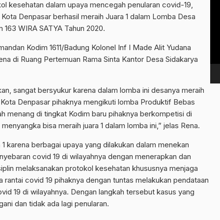
ol kesehatan dalam upaya mencegah penularan covid-19,
Vi
 Kota Denpasar berhasil meraih Juara 1 dalam Lomba Desa
Pl
rem 163 WIRA SATYA Tahun 2020.
mandan Kodim 1611/Badung Kolonel Inf I Made Alit Yudana
ena di Ruang Pertemuan Rama Sinta Kantor Desa Sidakarya
n, sangat bersyukur karena dalam lomba ini desanya meraih
ta Kota Denpasar pihaknya mengikuti lomba Produktif Bebas
lah menang di tingkat Kodim baru pihaknya berkompetisi di
enyangka bisa meraih juara 1 dalam lomba ini,” jelas Rena.
ra 1 karena berbagai upaya yang dilakukan dalam menekan
penyebaran covid 19 di wilayahnya dengan menerapkan dan
iplin melaksanakan protokol kesehatan khususnya menjaga
ta rantai covid 19 pihaknya dengan tuntas melakukan pendataan
ovid 19 di wilayahnya. Dengan langkah tersebut kasus yang
gani dan tidak ada lagi penularan.