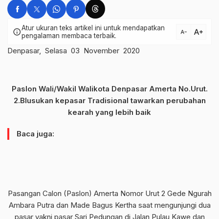
Atur ukuran teks artikel ini untuk mendapatkan
text_increase
info
text_decrease
pengalaman membaca terbaik.
Denpasar, Selasa 03 November 2020
Paslon Wali/Wakil Walikota Denpasar Amerta No.Urut.
2.Blusukan kepasar Tradisional tawarkan perubahan
kearah yang lebih baik
Baca juga:
Pasangan Calon (Paslon) Amerta Nomor Urut 2 Gede Ngurah
Ambara Putra dan Made Bagus Kertha saat mengunjungi dua
pasar yakni pasar Sari Pedungan di Jalan Pulau Kawe dan