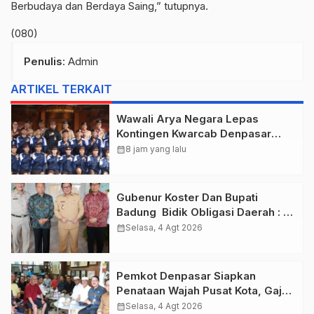
Berbudaya dan Berdaya Saing,” tutupnya.
(080)
Penulis
: Admin
ARTIKEL TERKAIT
Wawali Arya Negara Lepas
Kontingen Kwarcab Denpasar
Menuju Jambore Nasional XII
calendar_month
8 jam yang lalu
Tahun 2026.
Gubenur Koster Dan Bupati
Badung Bidik Obligasi Daerah :
Gaspol Bangun Infrastruktur
calendar_month
Selasa, 4 Agt 2026
Pemkot Denpasar Siapkan
Penataan Wajah Pusat Kota, Gajah
Mada Jadi Salah Satu Kawasan
calendar_month
Selasa, 4 Agt 2026