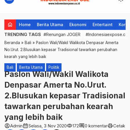
home
Home
Berita Utama
Ekonomi
Entertaint
Korup
TRENDING TAGS
#Renungan JOGER
#Indonesiaexpose.co.
Beranda
»
Bali
»
Paslon Wali/Wakil Walikota Denpasar Amerta
No.Urut. 2.Blusukan kepasar Tradisional tawarkan perubahan
kearah yang lebih baik
Bali
Berita Utama
Politik
Paslon Wali/Wakil Walikota
Denpasar Amerta No.Urut.
2.Blusukan kepasar Tradisional
tawarkan perubahan kearah
yang lebih baik
account_circle
calendar_month
visibility
comment
print
Admin
Selasa, 3 Nov 2020
172
0 komentar
Cetak