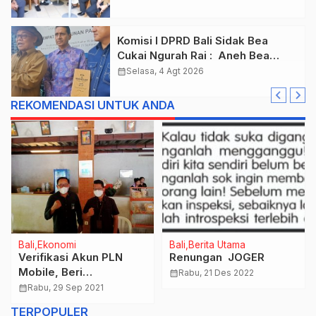
Prioritas
Komisi I DPRD Bali Sidak Bea
Cukai Ngurah Rai : Aneh Bea
Cukai Tolak berikan List Data
calendar_month
Selasa, 4 Agt 2026
Barang Sitaan
REKOMENDASI UNTUK ANDA
Bali
Ekonomi
Bali
Berita Utama
Verifikasi Akun PLN
Renungan JOGER
Mobile, Beri
calendar_month
Rabu, 21 Des 2022
Kemudahan Pelanggan
calendar_month
Rabu, 29 Sep 2021
Listrik Dari Genggaman
TERPOPULER