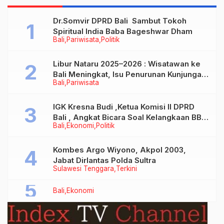
Dr.Somvir DPRD Bali Sambut Tokoh
Spiritual India Baba Bageshwar Dham
Bali
Pariwisata
Politik
Libur Nataru 2025–2026 : Wisatawan ke
Bali Meningkat, Isu Penurunan Kunjungan
Bali
Pariwisata
Tidak Benar
IGK Kresna Budi ,Ketua Komisi II DPRD
Bali , Angkat Bicara Soal Kelangkaan BBM
Bali
Ekonomi
Politik
Bersubsidi Jenis Solar
Kombes Argo Wiyono, Akpol 2003,
Jabat Dirlantas Polda Sultra
Sulawesi Tenggara
Terkini
Bali
Ekonomi