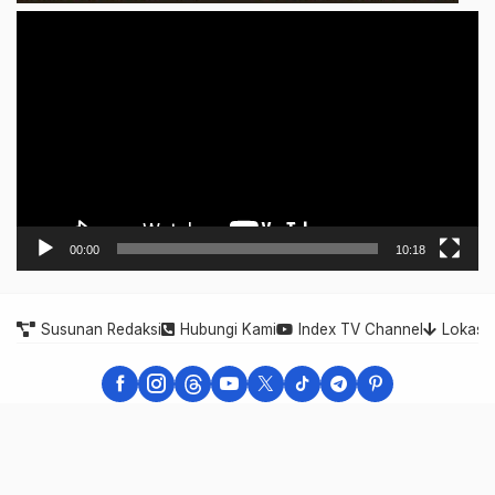
Video
Player
00:00
10:18
Susunan Redaksi
Hubungi Kami
Index TV Channel
Lokasi
Indonesia Expose - Berita Cepat, Akurat, dan Terpercaya
Indonesia Expose