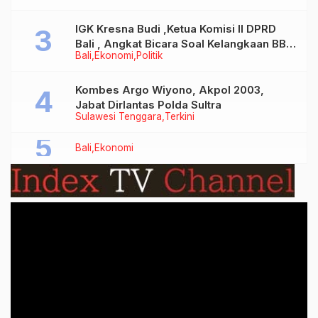
IGK Kresna Budi ,Ketua Komisi II DPRD
Bali , Angkat Bicara Soal Kelangkaan BBM
Bali
Ekonomi
Politik
Bersubsidi Jenis Solar
Kombes Argo Wiyono, Akpol 2003,
Jabat Dirlantas Polda Sultra
Sulawesi Tenggara
Terkini
Bali
Ekonomi
Video
Player