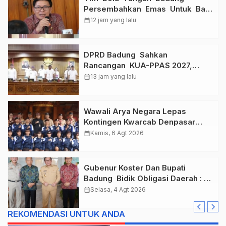
Persembahkan Emas Untuk Bali
, Taklukkan Jawa Tengah Di
calendar_month
12 jam yang lalu
Final Kejurnas 2026
DPRD Badung Sahkan
Rancangan KUA-PPAS 2027,
Anggaran Tembus Lebih Dari
calendar_month
13 jam yang lalu
Rp. 11 Triliun
Wawali Arya Negara Lepas
Kontingen Kwarcab Denpasar
Menuju Jambore Nasional XII
calendar_month
Kamis, 6 Agt 2026
Tahun 2026.
Gubenur Koster Dan Bupati
Badung Bidik Obligasi Daerah :
Gaspol Bangun Infrastruktur
calendar_month
Selasa, 4 Agt 2026
REKOMENDASI UNTUK ANDA