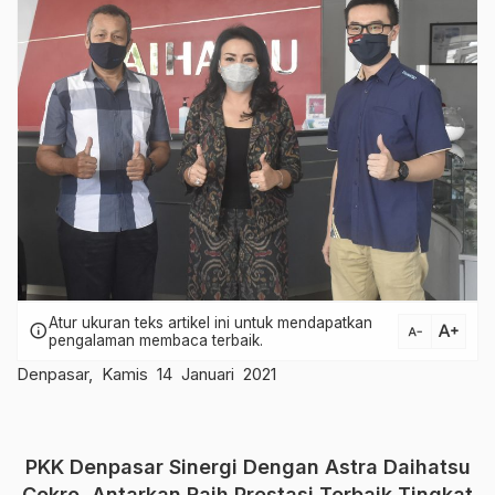
Atur ukuran teks artikel ini untuk mendapatkan
text_increase
info
text_decrease
pengalaman membaca terbaik.
Denpasar, Kamis 14 Januari 2021
PKK Denpasar Sinergi Dengan Astra Daihatsu
Cokro, Antarkan Raih Prestasi Terbaik Tingkat