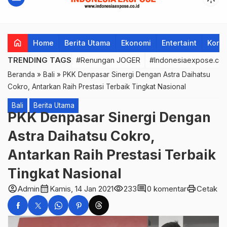
home
Home
Berita Utama
Ekonomi
Entertaint
Korup
TRENDING TAGS
#Renungan JOGER
#Indonesiaexpose.co.
Beranda
»
Bali
»
PKK Denpasar Sinergi Dengan Astra Daihatsu
Cokro, Antarkan Raih Prestasi Terbaik Tingkat Nasional
Bali
Berita Utama
PKK Denpasar Sinergi Dengan
Astra Daihatsu Cokro,
Antarkan Raih Prestasi Terbaik
Tingkat Nasional
account_circle
calendar_month
visibility
comment
print
Admin
Kamis, 14 Jan 2021
233
0 komentar
Cetak