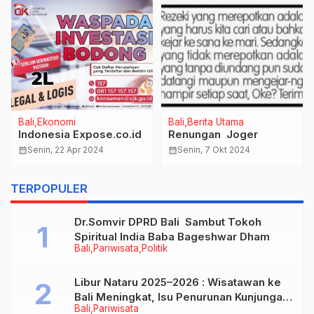
Bali
Ekonomi
Bali
Berita Utama
Indonesia Expose.co.id
Renungan Joger
calendar_month
Senin, 22 Apr 2024
calendar_month
Senin, 7 Okt 2024
TERPOPULER
Dr.Somvir DPRD Bali Sambut Tokoh
Spiritual India Baba Bageshwar Dham
Bali
Pariwisata
Politik
Libur Nataru 2025–2026 : Wisatawan ke
Bali Meningkat, Isu Penurunan Kunjungan
Bali
Pariwisata
Tidak Benar