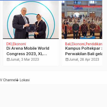
konomi
Bali
Ekonomi
Pendidikan
rena Mobile World
Kampus Poltekpar : BI
ress 2023, XL
Perwakilan Bali gelar
ta Terima Trofi
Seminar Nasional
calendar_month
at, 3 Mar 2023
Jumat, 28 Apr 2023
signal Awards
“Memahami Ciri-ciri
keaslian Rupiah”
TV Channel
Lokasi
Indonesia Expose - Berita Cepat, Akurat, dan Terpercaya
Indonesia Expose