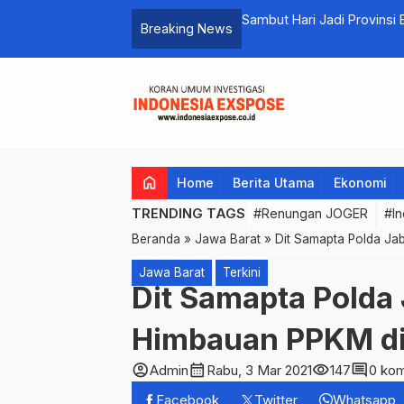
Sambut Hari Jadi Provinsi 
Breaking News
home
Home
Berita Utama
Ekonomi
TRENDING TAGS
#Renungan JOGER
#In
Beranda
»
Jawa Barat
»
Dit Samapta Polda Ja
Jawa Barat
Terkini
Dit Samapta Polda
Himbauan PPKM di
account_circle
calendar_month
visibility
comment
Admin
Rabu, 3 Mar 2021
147
0 kom
Facebook
Twitter
Whatsapp