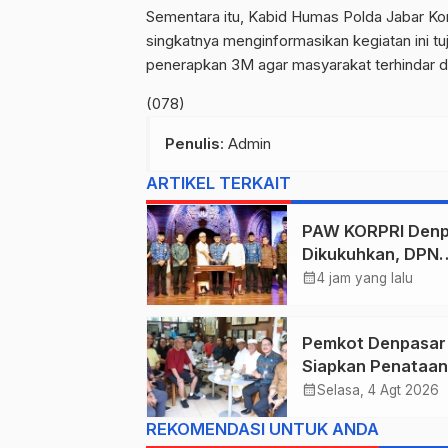
Sementara itu, Kabid Humas Polda Jabar Komb
singkatnya menginformasikan kegiatan ini 
penerapkan 3M agar masyarakat terhindar da
(078)
Penulis
: Admin
ARTIKEL TERKAIT
PAW KORPRI Denp
Dikukuhkan, DPN
Apresiasi “Semba
calendar_month
4 jam yang lalu
Arutala” untuk
Lindungi Pekerja
Pemkot Denpasar
Rentan
Siapkan Penataan
Wajah Pusat Kota
calendar_month
Selasa, 4 Agt 2026
Gajah Mada Jadi 
REKOMENDASI UNTUK ANDA
Satu Kawasan