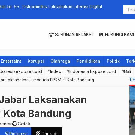
Bali ke-65, Diskominfos Laksanakan Literasi Digital
SUSUNAN REDAKSI
HUBUNGI KAMI
Entertaint
Korupsi
Olahraga
Pendidikan
Politik
Terk
donesiaexpose.co.id
#Index
#Indonesia Expose.co.id
#Bali
T
bar Laksanakan Himbauan PPKM di Kota Bandung
 Jabar Laksanakan
 Kota Bandung
print
entar
Cetak
Pinterest
Threads