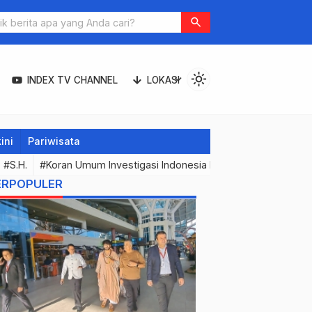
search
light_mode
expand_more
INDEX TV CHANNEL
LOKASI
ini
Pariwisata
#S.H.
#Koran Umum Investigasi Indonesia Expose & Media Onli
ERPOPULER