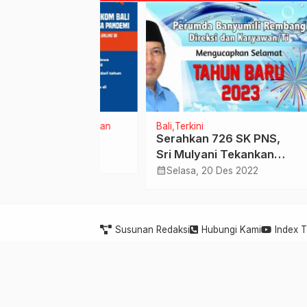
Prioritas
tama
Pendidikan
Bali
Terkini
DKI
E
 Bali
Serahkan 726 SK PNS,
Di A
Sri Mulyani Tekankan
Cong
 Sep 2021
Kedisiplinan
Axia
calendar_month
calendar_month
Selasa, 20 Des 2022
Jum
Open
…
Susunan Redaksi
Hubungi Kami
Index 