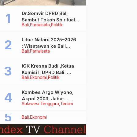
Dr.Somvir DPRD Bali
Sambut Tokoh Spiritual
Bali
Pariwisata
Politik
India Baba Bageshwar
Dham
Libur Nataru 2025–2026
: Wisatawan ke Bali
Bali
Pariwisata
Meningkat, Isu Penurunan
Kunjungan Tidak Benar
IGK Kresna Budi ,Ketua
Komisi II DPRD Bali ,
Bali
Ekonomi
Politik
Angkat Bicara Soal
Kelangkaan BBM
Bersubsidi Jenis Solar
Kombes Argo Wiyono,
Akpol 2003, Jabat
Sulawesi Tenggara
Terkini
Dirlantas Polda Sultra
Bali
Ekonomi