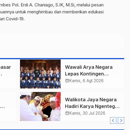
es Pol. Erdi A. Chaniago, S.IK, M.Si, melalui pesan
tujuannya untuk menghimbau dan memberikan edukasi
ri Covid-19.
asar
Wawali Arya Negara
Lepas Kontingen
gi
Kwarcab Denpasar
calendar_month
Kamis, 6 Agt 2026
Menuju Jambore
Nasional XII Tahun
Walikota Jaya Negara
2026.
Hadiri Karya Ngenteg
,
Linggih Pura Gunung
calendar_month
Kamis, 30 Jul 2026
Salah
Sari Desa Adat
Peraupan