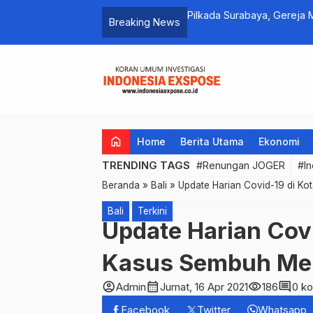
 Kota Denpasar TA. 2025., PAD
Pilkada Surabaya, Gereja 
Breaking News
Machfud Arifin
home
Home
Berita Utama
Ekonomi
TRENDING TAGS
#Renungan JOGER
#In
Beranda
»
Bali
»
Update Harian Covid-19 di Ko
Bali
Terkini
Update Harian Covi
Kasus Sembuh Mele
account_circle
calendar_month
visibility
comment
Admin
Jumat, 16 Apr 2021
186
0 k
Facebook
Twitter
Whatsapp