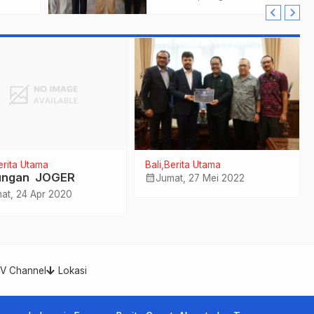
Gaspol Bangun
n
Infrastruktur
erita Utama
Bali
Berita Utama
ungan JOGER
calendar_month
Jumat, 27 Mei 2022
at, 24 Apr 2020
TV Channel
Lokasi