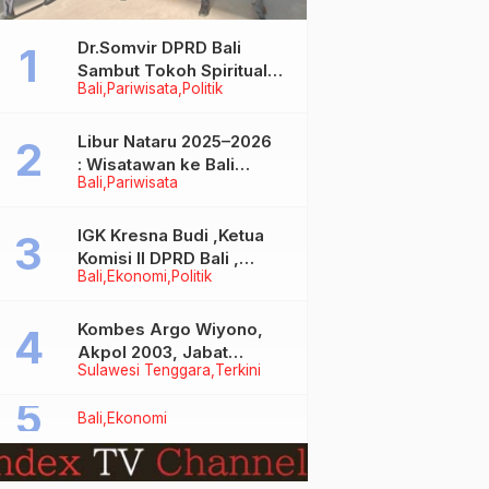
Dr.Somvir DPRD Bali
Sambut Tokoh Spiritual
Bali
Pariwisata
Politik
India Baba Bageshwar
Dham
Libur Nataru 2025–2026
: Wisatawan ke Bali
Bali
Pariwisata
Meningkat, Isu Penurunan
Kunjungan Tidak Benar
IGK Kresna Budi ,Ketua
Komisi II DPRD Bali ,
Bali
Ekonomi
Politik
Angkat Bicara Soal
Kelangkaan BBM
Bersubsidi Jenis Solar
Kombes Argo Wiyono,
Akpol 2003, Jabat
Sulawesi Tenggara
Terkini
Dirlantas Polda Sultra
Bali
Ekonomi