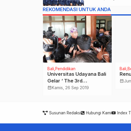
Menuju Jambore
REKOMENDASI UNTUK ANDA
Nasional XII Tahu
2026.
tama
Bali
Pendidikan
Bali
B
g Antari Jaya
Universitas Udayana Bali
Ren
but
Gelar ‘ The 3rd
calendar_month
Jum
R dan
International Tourism
calendar_month
Jan 2024
Kamis, 26 Sep 2019
N, Upaya
Conference 2019 ‘
 Pencegahan
Susunan Redaksi
Hubungi Kami
Index 