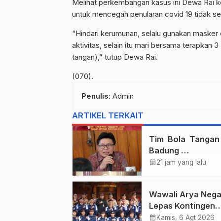
Melihat perkembangan kasus ini Dewa Rai ke
untuk mencegah penularan covid 19 tidak s
“Hindari kerumunan, selalu gunakan masker
aktivitas, selain itu mari bersama terapka
tangan),” tutup Dewa Rai.
(070).
Penulis
: Admin
ARTIKEL TERKAIT
Tim Bola Tanga
Badung
Persembahkan E
calendar_month
21 jam yang lalu
Untuk Bali , Takl
Jawa Tengah Di 
Wawali Arya Nega
Kejurnas 2026
Lepas Kontingen
Kwarcab Denpasa
calendar_month
Kamis, 6 Agt 2026