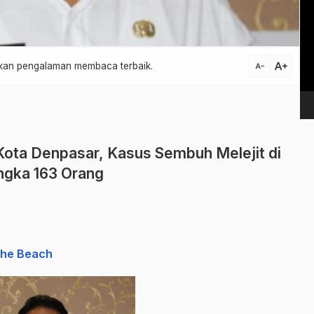
Vi
Pl
text_increase
atkan pengalaman membaca terbaik.
text_decrease
Kota Denpasar, Kasus Sembuh Melejit di
ngka 163 Orang
The Beach