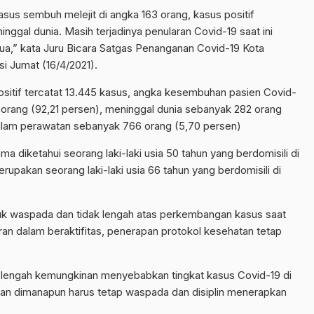
asus sembuh melejit di angka 163 orang, kasus positif
ggal dunia. Masih terjadinya penularan Covid-19 saat ini
mua,” kata Juru Bicara Satgas Penanganan Covid-19 Kota
i Jumat (16/4/2021).
ositif tercatat 13.445 kasus, angka kesembuhan pasien Covid-
orang (92,21 persen), meninggal dunia sebanyak 282 orang
dalam perawatan sebanyak 766 orang (5,70 persen)
ma diketahui seorang laki-laki usia 50 tahun yang berdomisili di
rupakan seorang laki-laki usia 66 tahun yang berdomisili di
uk waspada dan tidak lengah atas perkembangan kasus saat
ran dalam beraktifitas, penerapan protokol kesehatan tetap
k lengah kemungkinan menyebabkan tingkat kasus Covid-19 di
dan dimanapun harus tetap waspada dan disiplin menerapkan