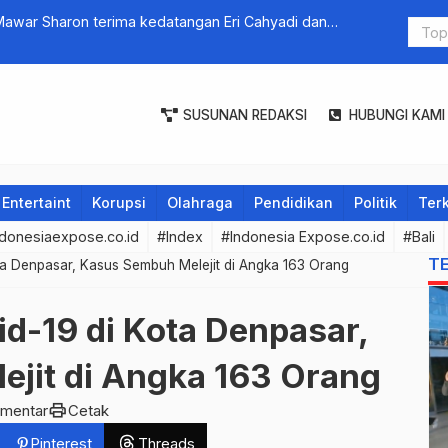
Mawar Sharon terima kedatangan Eri Cahyadi dan
Libur Idul 
SUSUNAN REDAKSI
HUBUNGI KAMI
Entertaint
Korupsi
Olahraga
Pendidikan
Politik
Terk
donesiaexpose.co.id
#Index
#Indonesia Expose.co.id
#Bali
T
ta Denpasar, Kasus Sembuh Melejit di Angka 163 Orang
d-19 di Kota Denpasar,
jit di Angka 163 Orang
print
omentar
Cetak
Pinterest
Threads