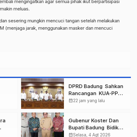
mbali mengingatkan agar semua pihak ikut berpartisipasi
emakin meluas.
 dan sesering mungkin mencuci tangan setelah melakukan
n 3 M (menjaga jarak, menggunakan masker dan mencuci
n
DPRD Badung Sahkan
Rancangan KUA-PPAS
mas
2027, Anggaran
calendar_month
22 jam yang lalu
ukkan
Tembus Lebih Dari
Final
Rp. 11 Triliun
ra
Gubenur Koster Dan
Bupati Badung Bidik
r
Obligasi Daerah :
calendar_month
Selasa, 4 Agt 2026