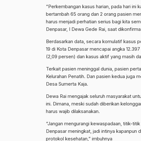
“Perkembangan kasus harian, pada hari ini k
bertambah 65 orang dan 2 orang pasien menin
harus menjadi perhatian serius bagi kita se
Denpasar, I Dewa Gede Rai, saat dikonfirmas
Berdasarkan data, secara komulatif kasus p
19 di Kota Denpasar mencapai angka 12.397 
(2,09 persen) dan kasus aktif yang masih 
Terkait pasien meninggal dunia, pasien perta
Kelurahan Penatih. Dan pasien kedua juga me
Desa Sumerta Kaja.
Dewa Rai mengajak seluruh masyarakat unt
ini. Dimana, meski sudah diberikan kelongga
harus wajib dilaksanakan.
“Jangan mengurangi kewaspadaan, titik-titi
Denpasar meningkat, jadi intinya kapanpun 
protokol kesehatan,” imbuhnya