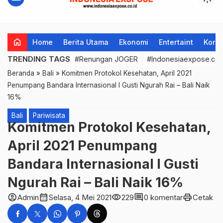
home
Home
Berita Utama
Ekonomi
Entertaint
Korup
TRENDING TAGS
#Renungan JOGER
#Indonesiaexpose.co.
Beranda
»
Bali
»
Komitmen Protokol Kesehatan, April 2021
Penumpang Bandara Internasional I Gusti Ngurah Rai – Bali Naik
16%
Bali
Pariwisata
Komitmen Protokol Kesehatan,
April 2021 Penumpang
Bandara Internasional I Gusti
Ngurah Rai – Bali Naik 16%
account_circle
calendar_month
visibility
comment
print
Admin
Selasa, 4 Mei 2021
229
0 komentar
Cetak