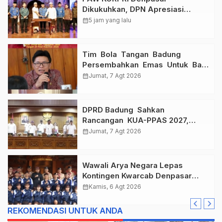
Dikukuhkan, DPN Apresiasi
“Sembagi Arutala” untuk Lindungi
calendar_month
5 jam yang lalu
Pekerja Rentan
Tim Bola Tangan Badung
Persembahkan Emas Untuk Bali
, Taklukkan Jawa Tengah Di
calendar_month
Jumat, 7 Agt 2026
Final Kejurnas 2026
DPRD Badung Sahkan
Rancangan KUA-PPAS 2027,
Anggaran Tembus Lebih Dari
calendar_month
Jumat, 7 Agt 2026
Rp. 11 Triliun
Wawali Arya Negara Lepas
Kontingen Kwarcab Denpasar
Menuju Jambore Nasional XII
calendar_month
Kamis, 6 Agt 2026
Tahun 2026.
REKOMENDASI UNTUK ANDA