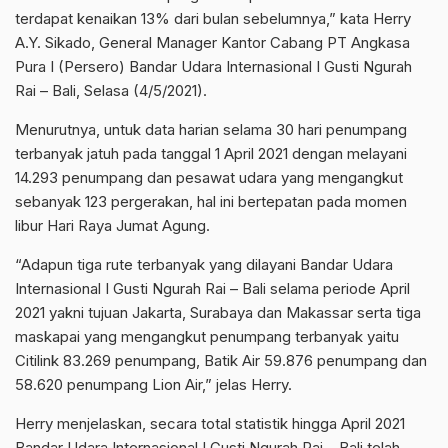
terdapat kenaikan 13% dari bulan sebelumnya,” kata Herry
A.Y. Sikado, General Manager Kantor Cabang PT Angkasa
Pura I (Persero) Bandar Udara Internasional I Gusti Ngurah
Rai – Bali, Selasa (4/5/2021).
Menurutnya, untuk data harian selama 30 hari penumpang
terbanyak jatuh pada tanggal 1 April 2021 dengan melayani
14.293 penumpang dan pesawat udara yang mengangkut
sebanyak 123 pergerakan, hal ini bertepatan pada momen
libur Hari Raya Jumat Agung.
“Adapun tiga rute terbanyak yang dilayani Bandar Udara
Internasional I Gusti Ngurah Rai – Bali selama periode April
2021 yakni tujuan Jakarta, Surabaya dan Makassar serta tiga
maskapai yang mengangkut penumpang terbanyak yaitu
Citilink 83.269 penumpang, Batik Air 59.876 penumpang dan
58.620 penumpang Lion Air,” jelas Herry.
Herry menjelaskan, secara total statistik hingga April 2021
Bandar Udara Internasional I Gusti Ngurah Rai – Bali telah