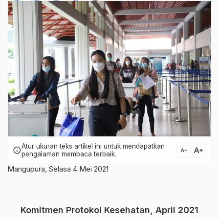
Atur ukuran teks artikel ini untuk mendapatkan
text_increase
info
text_decrease
pengalaman membaca terbaik.
Mangupura, Selasa 4 Mei 2021
Komitmen Protokol Kesehatan, April 2021