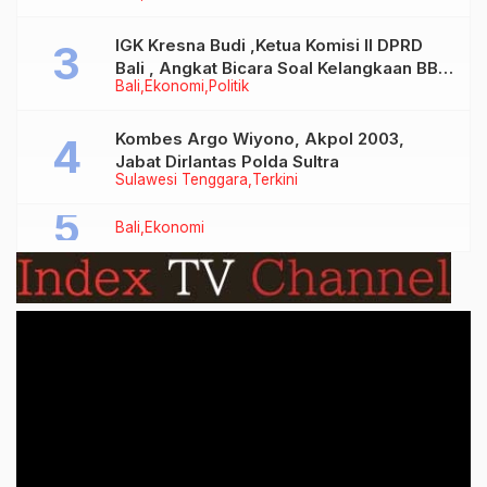
IGK Kresna Budi ,Ketua Komisi II DPRD
Bali , Angkat Bicara Soal Kelangkaan BBM
Bali
Ekonomi
Politik
Bersubsidi Jenis Solar
Kombes Argo Wiyono, Akpol 2003,
Jabat Dirlantas Polda Sultra
Sulawesi Tenggara
Terkini
Bali
Ekonomi
Video
Player