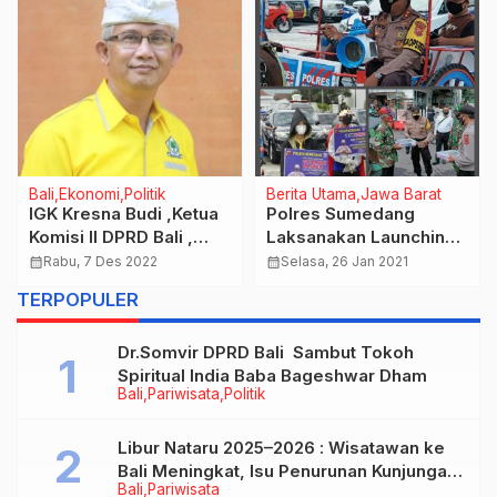
Bali
Ekonomi
Politik
Berita Utama
Jawa Barat
IGK Kresna Budi ,Ketua
Polres Sumedang
Komisi II DPRD Bali ,
Laksanakan Launching
Angkat Bicara Soal
Delman Protokol
calendar_month
Rabu, 7 Des 2022
calendar_month
Selasa, 26 Jan 2021
Kelangkaan BBM
Kesehatan Untuk
TERPOPULER
Bersubsidi Jenis Solar
Penanggulangan Covid-
19
Dr.Somvir DPRD Bali Sambut Tokoh
Spiritual India Baba Bageshwar Dham
Bali
Pariwisata
Politik
Libur Nataru 2025–2026 : Wisatawan ke
Bali Meningkat, Isu Penurunan Kunjungan
Bali
Pariwisata
Tidak Benar