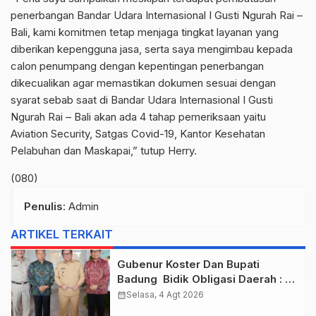
penerbangan Bandar Udara Internasional I Gusti Ngurah Rai –
Bali, kami komitmen tetap menjaga tingkat layanan yang
diberikan kepengguna jasa, serta saya mengimbau kepada
calon penumpang dengan kepentingan penerbangan
dikecualikan agar memastikan dokumen sesuai dengan
syarat sebab saat di Bandar Udara Internasional I Gusti
Ngurah Rai – Bali akan ada 4 tahap pemeriksaan yaitu
Aviation Security, Satgas Covid-19, Kantor Kesehatan
Pelabuhan dan Maskapai,” tutup Herry.
(080)
Penulis
: Admin
ARTIKEL TERKAIT
Gubenur Koster Dan Bupati
Badung Bidik Obligasi Daerah :
Gaspol Bangun Infrastruktur
calendar_month
Selasa, 4 Agt 2026