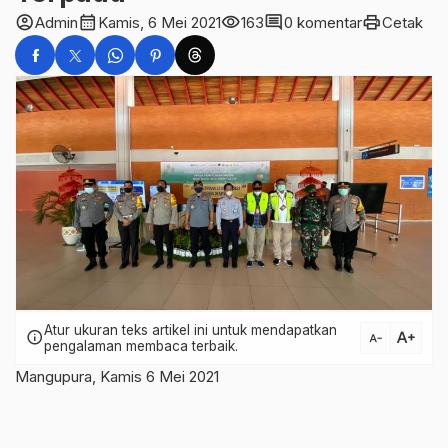
account_circle
calendar_month
visibility
comment
print
Admin
Kamis, 6 Mei 2021
163
0 komentar
Cetak
Atur ukuran teks artikel ini untuk mendapatkan
text_increase
info
text_decrease
pengalaman membaca terbaik.
Mangupura, Kamis 6 Mei 2021