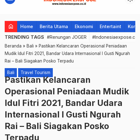
home
Home
Berita Utama
Ekonomi
Entertaint
Korup
TRENDING TAGS
#Renungan JOGER
#Indonesiaexpose.co.
Beranda
»
Bali
»
Pastikan Kelancaran Operasional Peniadaan
Mudik Idul Fitri 2021, Bandar Udara Internasional I Gusti Ngurah
Rai – Bali Siagakan Posko Terpadu
Bali
Travel Tourism
Pastikan Kelancaran
Operasional Peniadaan Mudik
Idul Fitri 2021, Bandar Udara
Internasional I Gusti Ngurah
Rai – Bali Siagakan Posko
Terpadu