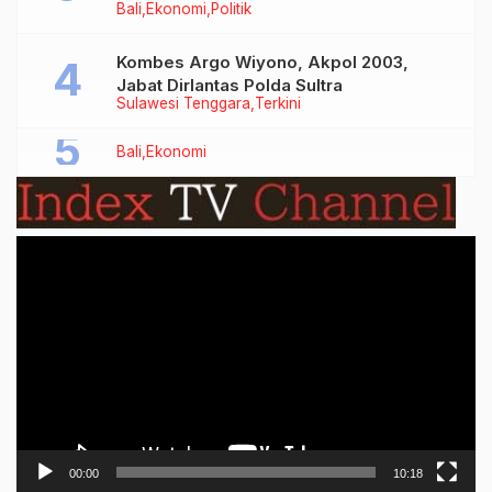
Bali
Ekonomi
Politik
Bersubsidi Jenis Solar
Kombes Argo Wiyono, Akpol 2003,
Jabat Dirlantas Polda Sultra
Sulawesi Tenggara
Terkini
Bali
Ekonomi
Video
Player
00:00
10:18