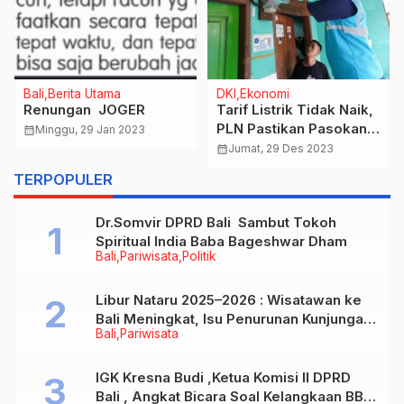
Bali
Berita Utama
DKI
Ekonomi
Renungan JOGER
Tarif Listrik Tidak Naik,
PLN Pastikan Pasokan
calendar_month
Minggu, 29 Jan 2023
Andal Dukung
calendar_month
Jumat, 29 Des 2023
Pertumbuhan Ekonomi
TERPOPULER
Nasional
Dr.Somvir DPRD Bali Sambut Tokoh
Spiritual India Baba Bageshwar Dham
Bali
Pariwisata
Politik
Libur Nataru 2025–2026 : Wisatawan ke
Bali Meningkat, Isu Penurunan Kunjungan
Bali
Pariwisata
Tidak Benar
IGK Kresna Budi ,Ketua Komisi II DPRD
Bali , Angkat Bicara Soal Kelangkaan BBM