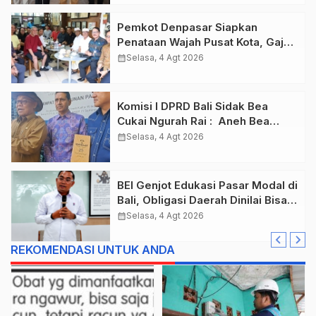
Pemkot Denpasar Siapkan
Penataan Wajah Pusat Kota, Gajah
Mada Jadi Salah Satu Kawasan
calendar_month
Selasa, 4 Agt 2026
Prioritas
Komisi I DPRD Bali Sidak Bea
Cukai Ngurah Rai : Aneh Bea
Cukai Tolak berikan List Data
calendar_month
Selasa, 4 Agt 2026
Barang Sitaan
BEI Genjot Edukasi Pasar Modal di
Bali, Obligasi Daerah Dinilai Bisa
Jadi Mesin Percepatan
calendar_month
Selasa, 4 Agt 2026
Pembangunan
REKOMENDASI UNTUK ANDA