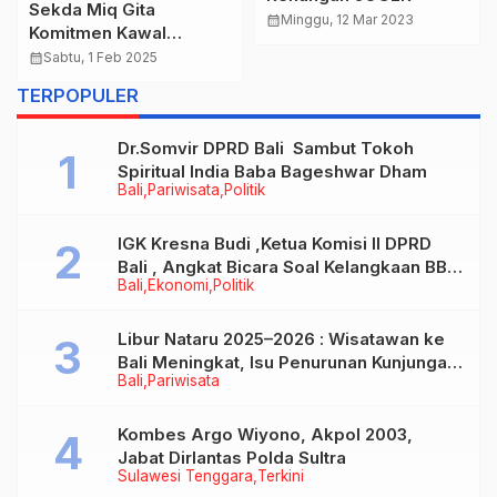
Sekda Miq Gita
calendar_month
Minggu, 12 Mar 2023
Komitmen Kawal
Pelaksanaan APBN dan
calendar_month
Sabtu, 1 Feb 2025
APBD Dukung
TERPOPULER
Pembangunan di
Daerah Bidang IKP –
Dr.Somvir DPRD Bali Sambut Tokoh
Wed, 22 Jan 2025
Spiritual India Baba Bageshwar Dham
Bali
Pariwisata
Politik
IGK Kresna Budi ,Ketua Komisi II DPRD
Bali , Angkat Bicara Soal Kelangkaan BBM
Bali
Ekonomi
Politik
Bersubsidi Jenis Solar
Libur Nataru 2025–2026 : Wisatawan ke
Bali Meningkat, Isu Penurunan Kunjungan
Bali
Pariwisata
Tidak Benar
Kombes Argo Wiyono, Akpol 2003,
Jabat Dirlantas Polda Sultra
Sulawesi Tenggara
Terkini