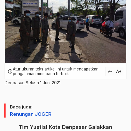
Atur ukuran teks artikel ini untuk mendapatkan
text_increase
info
text_decrease
pengalaman membaca terbaik.
Denpasar, Selasa 1 Juni 2021
Baca juga:
Renungan JOGER
Tim Yustisi Kota Denpasar Galakkan