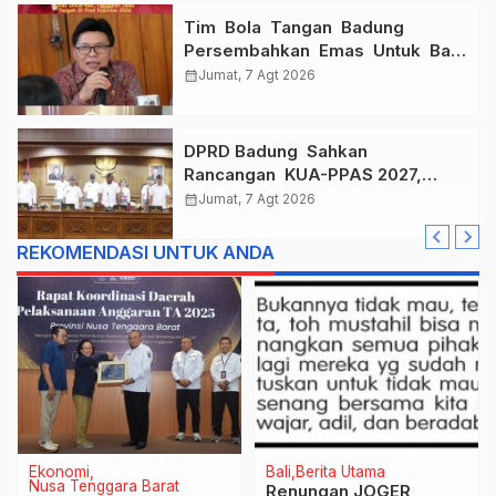
Tim Bola Tangan Badung
Persembahkan Emas Untuk Bali
, Taklukkan Jawa Tengah Di
calendar_month
Jumat, 7 Agt 2026
Final Kejurnas 2026
DPRD Badung Sahkan
Rancangan KUA-PPAS 2027,
Anggaran Tembus Lebih Dari
calendar_month
Jumat, 7 Agt 2026
Rp. 11 Triliun
REKOMENDASI UNTUK ANDA
Ekonomi
Bali
Berita Utama
Nusa Tenggara Barat
Renungan JOGER