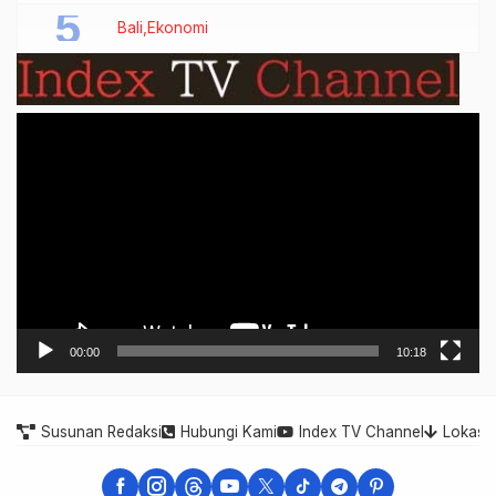
Bali
Ekonomi
Video
Player
00:00
10:18
Susunan Redaksi
Hubungi Kami
Index TV Channel
Lokasi