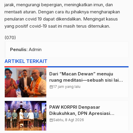
jarak, mengurangi bepergian, meningkatkan imun, dan
mentaati aturan. Dengan cara itu pihaknya mengharapkan
penularan covid 19 dapat dikendalikan. Mengingat kasus
yang positif covid-19 saat ini masih terus ditemukan.
(070)
Penulis
: Admin
ARTIKEL TERKAIT
Dari “Macan Dewan” menuju
ruang meditasi—sebuah sisi lain I
Dewa Nyoman Rai Bertemu Baba
calendar_month
17 jam yang lalu
Bageshwar Dham.
PAW KORPRI Denpasar
Dikukuhkan, DPN Apresiasi
“Sembagi Arutala” untuk Lindungi
calendar_month
Sabtu, 8 Agt 2026
Pekerja Rentan