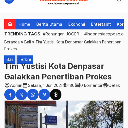
home
Home
Berita Utama
Ekonomi
Entertaint
Korup
TRENDING TAGS
#Renungan JOGER
#Indonesiaexpose.co.
Beranda
»
Bali
»
Tim Yustisi Kota Denpasar Galakkan Penertiban
Prokes
Bali
Terkini
Tim Yustisi Kota Denpasar
Galakkan Penertiban Prokes
account_circle
calendar_month
visibility
comment
print
Admin
Selasa, 1 Jun 2021
180
0 komentar
Cetak