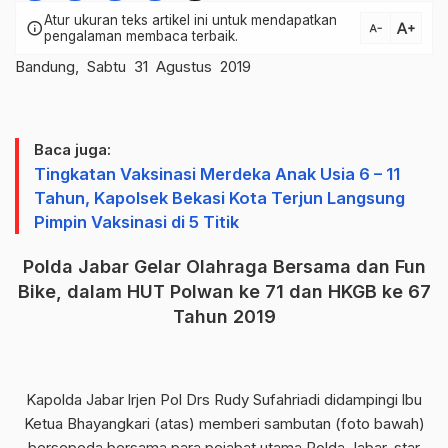
Atur ukuran teks artikel ini untuk mendapatkan
text_increase
info
text_decrease
pengalaman membaca terbaik.
Bandung, Sabtu 31 Agustus 2019
Baca juga:
Tingkatan Vaksinasi Merdeka Anak Usia 6 – 11
Tahun, Kapolsek Bekasi Kota Terjun Langsung
Pimpin Vaksinasi di 5 Titik
Polda Jabar Gelar Olahraga Bersama dan Fun
Bike, dalam HUT Polwan ke 71 dan HKGB ke 67
Tahun 2019
Kapolda Jabar lrjen Pol Drs Rudy Sufahriadi didampingi lbu
Ketua Bhayangkari (atas) memberi sambutan (foto bawah)
bersepeda bersama para pejabat utama Polda Jabar, star