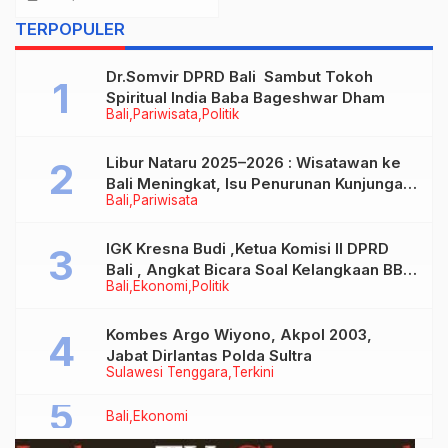
Negara: Momentum
TERPOPULER
Pererat Hubungan
Industrial Antara
Dr.Somvir DPRD Bali Sambut Tokoh
Pengusaha, Pekerja
Spiritual India Baba Bageshwar Dham
dan Pemerintah
Bali
Pariwisata
Politik
Libur Nataru 2025–2026 : Wisatawan ke
Bali Meningkat, Isu Penurunan Kunjungan
Bali
Pariwisata
Tidak Benar
IGK Kresna Budi ,Ketua Komisi II DPRD
Bali , Angkat Bicara Soal Kelangkaan BBM
Bali
Ekonomi
Politik
Bersubsidi Jenis Solar
Kombes Argo Wiyono, Akpol 2003,
Jabat Dirlantas Polda Sultra
Sulawesi Tenggara
Terkini
Bali
Ekonomi