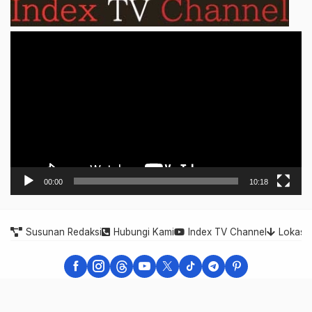
Video
Player
00:00
10:18
Susunan Redaksi
Hubungi Kami
Index TV Channel
Lokasi