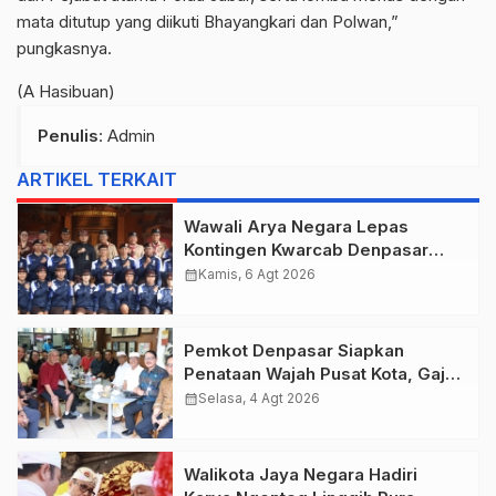
mata ditutup yang diikuti Bhayangkari dan Polwan,”
pungkasnya.
(A Hasibuan)
Penulis
: Admin
ARTIKEL TERKAIT
Wawali Arya Negara Lepas
Kontingen Kwarcab Denpasar
Menuju Jambore Nasional XII
calendar_month
Kamis, 6 Agt 2026
Tahun 2026.
Pemkot Denpasar Siapkan
Penataan Wajah Pusat Kota, Gajah
Mada Jadi Salah Satu Kawasan
calendar_month
Selasa, 4 Agt 2026
Prioritas
Walikota Jaya Negara Hadiri