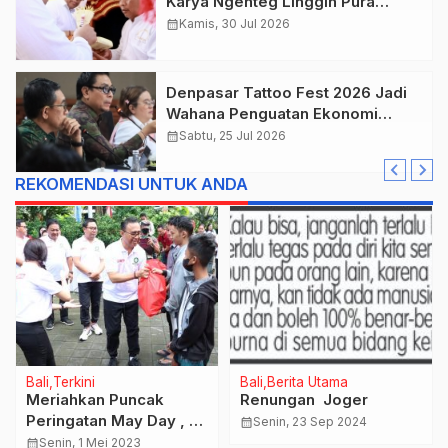
Karya Ngenteg Linggih Pura
Gunung Sari Desa Adat Peraupan
calendar_month
Kamis, 30 Jul 2026
Denpasar Tattoo Fest 2026 Jadi
Wahana Penguatan Ekonomi
Kreatif Kota.
calendar_month
Sabtu, 25 Jul 2026
REKOMENDASI UNTUK ANDA
Bali
Terkini
Bali
Berita Utama
Meriahkan Puncak
Renungan Joger
Peringatan May Day ,
calendar_month
Senin, 23 Sep 2024
Walikota Denpasar Jaya
calendar_month
Senin, 1 Mei 2023