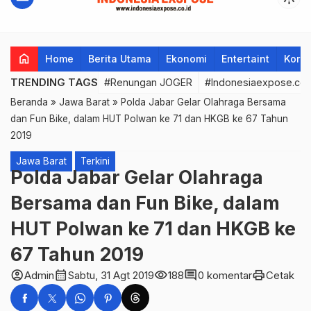
home
Home
Berita Utama
Ekonomi
Entertaint
Korup
TRENDING TAGS
#Renungan JOGER
#Indonesiaexpose.co.
Beranda
»
Jawa Barat
»
Polda Jabar Gelar Olahraga Bersama
dan Fun Bike, dalam HUT Polwan ke 71 dan HKGB ke 67 Tahun
2019
Jawa Barat
Terkini
Polda Jabar Gelar Olahraga
Bersama dan Fun Bike, dalam
HUT Polwan ke 71 dan HKGB ke
67 Tahun 2019
account_circle
calendar_month
visibility
comment
print
Admin
Sabtu, 31 Agt 2019
188
0 komentar
Cetak