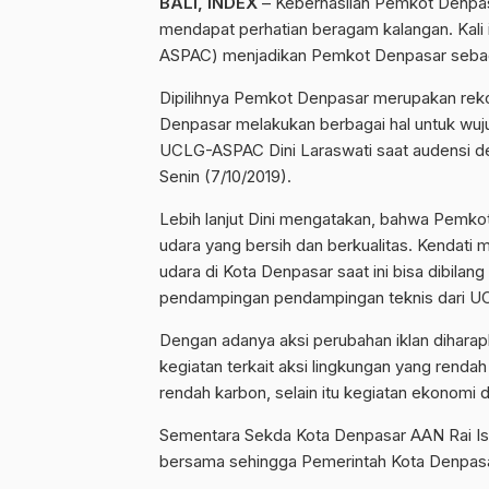
BALI, INDEX
– Keberhasilan Pemkot Denpasa
mendapat perhatian beragam kalangan. Kali 
ASPAC) menjadikan Pemkot Denpasar sebagai 
Dipilihnya Pemkot Denpasar merupakan reko
Denpasar melakukan berbagai hal untuk wuj
UCLG-ASPAC Dini Laraswati saat audensi de
Senin (7/10/2019).
Lebih lanjut Dini mengatakan, bahwa Pemk
udara yang bersih dan berkualitas. Kendati m
udara di Kota Denpasar saat ini bisa dibilan
pendampingan pendampingan teknis dari UCL
Dengan adanya aksi perubahan iklan dihara
kegiatan terkait aksi lingkungan yang renda
rendah karbon, selain itu kegiatan ekonomi d
Sementara Sekda Kota Denpasar AAN Rai Isw
bersama sehingga Pemerintah Kota Denpasar