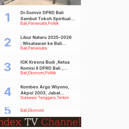
Dr.Somvir DPRD Bali
Sambut Tokoh Spiritual
Bali
Pariwisata
Politik
India Baba Bageshwar
Dham
Libur Nataru 2025–2026
: Wisatawan ke Bali
Bali
Pariwisata
Meningkat, Isu Penurunan
Kunjungan Tidak Benar
IGK Kresna Budi ,Ketua
Komisi II DPRD Bali ,
Bali
Ekonomi
Politik
Angkat Bicara Soal
Kelangkaan BBM
Bersubsidi Jenis Solar
Kombes Argo Wiyono,
Akpol 2003, Jabat
Sulawesi Tenggara
Terkini
Dirlantas Polda Sultra
Bali
Ekonomi