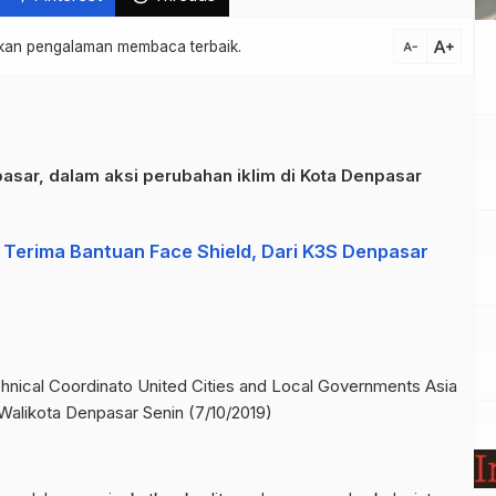
text_increase
atkan pengalaman membaca terbaik.
text_decrease
ar, dalam aksi perubahan iklim di Kota Denpasar
erima Bantuan Face Shield, Dari K3S Denpasar
nical Coordinato United Cities and Local Governments Asia
 Walikota Denpasar Senin (7/10/2019)