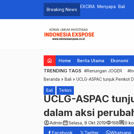
EXCIRA Menyapa Bali
Breaking News
home
Home
Berita Utama
Ekonomi
TRENDING TAGS
#Renungan JOGER
#In
Beranda
»
Bali
»
UCLG-ASPAC tunjuk Pemkot Den
Bali
Terkini
UCLG-ASPAC tunju
dalam aksi perubah
account_circle
calendar_month
visibility
comment
Admin
Selasa, 8 Okt 2019
168
0 k
Facebook
Twitter
Whatsapp