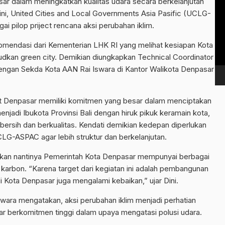
r dalam meningkatkan kualitas udara secara berkelanjutan
Vi
ini, United Cities and Local Governments Asia Pasific (UCLG-
Pl
pilop priject rencana aksi perubahan iklim.
mendasi dari Kementerian LHK RI yang melihat kesiapan Kota
udkan green city. Demikian diungkapkan Technical Coordinator
ngan Sekda Kota AAN Rai Iswara di Kantor Walikota Denpasar
ot Denpasar memiliki komitmen yang besar dalam menciptakan
enjadi Ibukota Provinsi Bali dengan hiruk pikuk keramain kota,
g bersih dan berkualitas. Kendati demikian kedepan diperlukan
G-ASPAC agar lebih struktur dan berkelanjutan.
pkan nantinya Pemerintah Kota Denpasar mempunyai berbagai
h karbon. “Karena target dari kegiatan ini adalah pembangunan
i Kota Denpasar juga mengalami kebaikan,” ujar Dini.
ara mengatakan, aksi perubahan iklim menjadi perhatian
 berkomitmen tinggi dalam upaya mengatasi polusi udara.