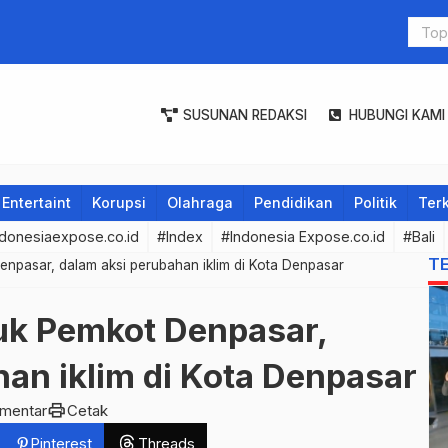
ITB Stikom 
SUSUNAN REDAKSI
HUBUNGI KAMI
Entertaint
Korupsi
Olahraga
Pendidikan
Politik
Terk
donesiaexpose.co.id
#Index
#Indonesia Expose.co.id
#Bali
T
pasar, dalam aksi perubahan iklim di Kota Denpasar
k Pemkot Denpasar,
an iklim di Kota Denpasar
print
omentar
Cetak
Pinterest
Threads