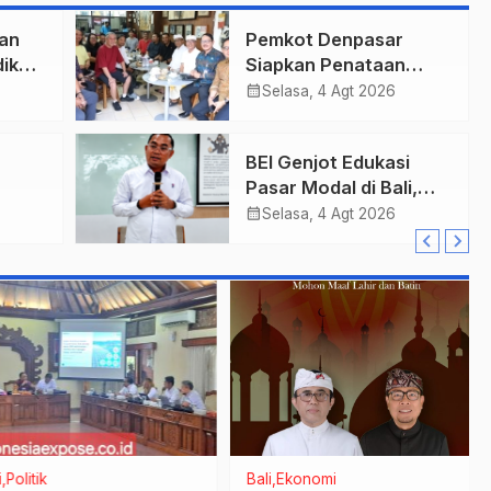
an
Pemkot Denpasar
ik
Siapkan Penataan
Wajah Pusat Kota,
calendar_month
Selasa, 4 Agt 2026
Gajah Mada Jadi Salah
Satu Kawasan
BEI Genjot Edukasi
Prioritas
Pasar Modal di Bali,
h Bea
Obligasi Daerah Dinilai
calendar_month
Selasa, 4 Agt 2026
an
Bisa Jadi Mesin
Percepatan
Pembangunan
litik
Bali
Ekonomi