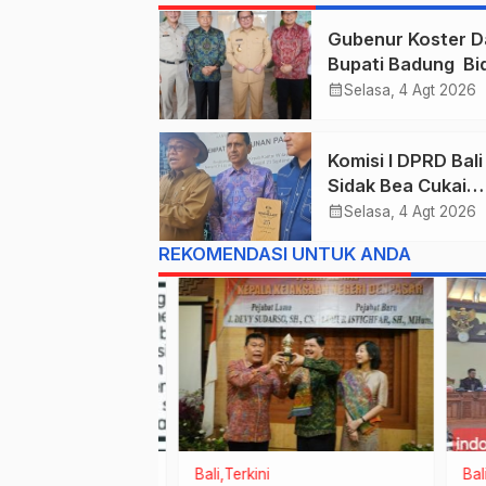
Gubenur Koster D
Bupati Badung Bid
Obligasi Daerah :
calendar_month
Selasa, 4 Agt 2026
Gaspol Bangun
Infrastruktur
Komisi I DPRD Bali
Sidak Bea Cukai
Ngurah Rai : Ane
calendar_month
Selasa, 4 Agt 2026
Cukai Tolak berik
REKOMENDASI UNTUK ANDA
List Data Barang
Sitaan
tama
Bali
Terkini
Bali
Po