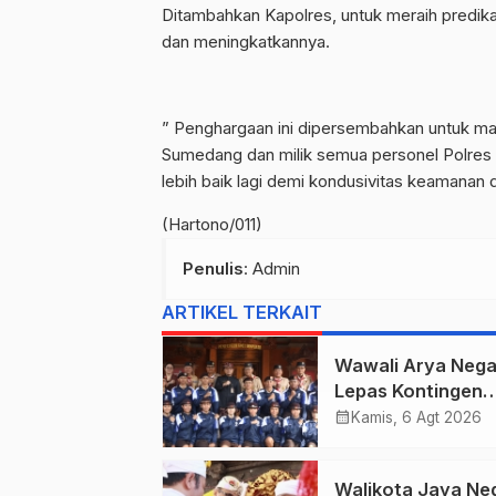
Ditambahkan Kapolres, untuk meraih predikat
dan meningkatkannya.
” Penghargaan ini dipersembahkan untuk ma
Sumedang dan milik semua personel Polres 
lebih baik lagi demi kondusivitas keamanan
(Hartono/011)
Penulis
: Admin
ARTIKEL TERKAIT
Wawali Arya Nega
Lepas Kontingen
Kwarcab Denpasa
calendar_month
Kamis, 6 Agt 2026
Menuju Jambore
Nasional XII Tahu
Walikota Jaya Ne
2026.