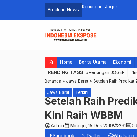
Renungan Joger
Breaking News
home
Home
Berita Utama
Ekonomi
TRENDING TAGS
#Renungan JOGER
#In
Beranda
»
Jawa Barat
»
Setelah Raih Predikat
Jawa Barat
Terkini
Setelah Raih Predi
Kini Raih WBBM
account_circle
calendar_month
visibility
comment
Admin
Minggu, 15 Des 2019
231
0 
Facebook
Twitter
Whatsapp