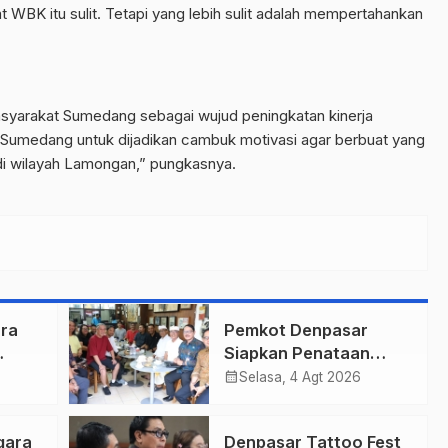
 WBK itu sulit. Tetapi yang lebih sulit adalah mempertahankan
syarakat Sumedang sebagai wujud peningkatan kinerja
Sumedang untuk dijadikan cambuk motivasi agar berbuat yang
 di wilayah Lamongan,” pungkasnya.
ra
Pemkot Denpasar
Siapkan Penataan
r
Wajah Pusat Kota,
calendar_month
Selasa, 4 Agt 2026
Gajah Mada Jadi Salah
n
Satu Kawasan
gara
Denpasar Tattoo Fest
Prioritas