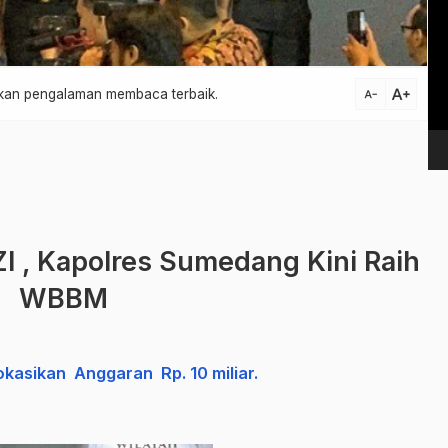
Vi
Pl
text_increase
atkan pengalaman membaca terbaik.
text_decrease
ZI , Kapolres Sumedang Kini Raih
WBBM
asikan Anggaran Rp. 10 miliar.