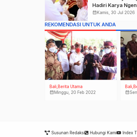
Hadiri Karya Nge
Linggih Pura Gun
calendar_month
Kamis, 30 Jul 2026
Sari Desa Adat
REKOMENDASI UNTUK ANDA
Peraupan
tama
Bali
Berita Utama
Bali
B
Renungan Joger
calendar_month
calendar_month
Minggu, 20 Feb 2022
Sen
ul 2023
Susunan Redaksi
Hubungi Kami
Index 