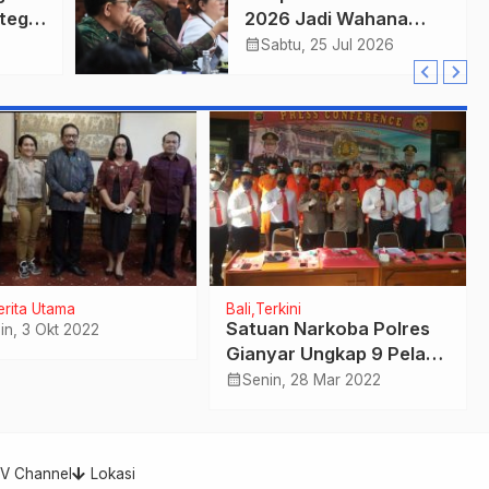
nteg
2026 Jadi Wahana
ung
Penguatan Ekonomi
calendar_month
Sabtu, 25 Jul 2026
Kreatif Kota.
erita Utama
Bali
Terkini
Satuan Narkoba Polres
in, 3 Okt 2022
Gianyar Ungkap 9 Pelaku
Pengedar dan Pemakai
calendar_month
Senin, 28 Mar 2022
Narkoba
TV Channel
Lokasi