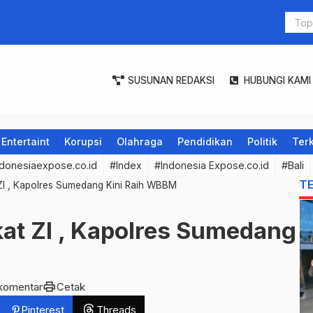
Ny. IA Sel
Atas Dedik
Unggul Seja
SUSUNAN REDAKSI
HUBUNGI KAMI
Entertaint
Korupsi
Olahraga
Pendidikan
Politik
Terk
donesiaexpose.co.id
#Index
#Indonesia Expose.co.id
#Bali
T
 ZI , Kapolres Sumedang Kini Raih WBBM
kat ZI , Kapolres Sumedang
print
komentar
Cetak
Pinterest
Threads