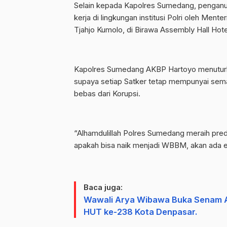
Selain kepada Kapolres Sumedang, penganug
kerja di lingkungan institusi Polri oleh Men
Tjahjo Kumolo, di Birawa Assembly Hall Hote
Kapolres Sumedang AKBP Hartoyo menuturk
supaya setiap Satker tetap mempunyai sem
bebas dari Korupsi.
“Alhamdulillah Polres Sumedang meraih predi
apakah bisa naik menjadi WBBM, akan ada e
Baca juga:
Wawali Arya Wibawa Buka Senam A
HUT ke-238 Kota Denpasar.