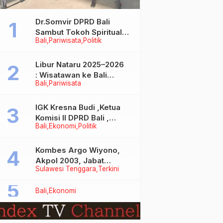
Dr.Somvir DPRD Bali
Sambut Tokoh Spiritual
Bali
Pariwisata
Politik
India Baba Bageshwar
Dham
Libur Nataru 2025–2026
: Wisatawan ke Bali
Bali
Pariwisata
Meningkat, Isu Penurunan
Kunjungan Tidak Benar
IGK Kresna Budi ,Ketua
Komisi II DPRD Bali ,
Bali
Ekonomi
Politik
Angkat Bicara Soal
Kelangkaan BBM
Bersubsidi Jenis Solar
Kombes Argo Wiyono,
Akpol 2003, Jabat
Sulawesi Tenggara
Terkini
Dirlantas Polda Sultra
Bali
Ekonomi