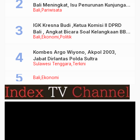
Bali Meningkat, Isu Penurunan Kunjungan
Bali
Pariwisata
Tidak Benar
IGK Kresna Budi ,Ketua Komisi II DPRD
Bali , Angkat Bicara Soal Kelangkaan BBM
Bali
Ekonomi
Politik
Bersubsidi Jenis Solar
Kombes Argo Wiyono, Akpol 2003,
Jabat Dirlantas Polda Sultra
Sulawesi Tenggara
Terkini
Bali
Ekonomi
Video
Player