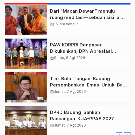
Dari “Macan Dewan” menuju
ruang meditasi—sebuah sisi lain I
Dewa Nyoman Rai Bertemu Baba
calendar_month
16 jam yang lalu
Bageshwar Dham.
PAW KORPRI Denpasar
Dikukuhkan, DPN Apresiasi
“Sembagi Arutala” untuk Lindungi
calendar_month
Sabtu, 8 Agt 2026
Pekerja Rentan
Tim Bola Tangan Badung
Persembahkan Emas Untuk Bali
, Taklukkan Jawa Tengah Di
calendar_month
Jumat, 7 Agt 2026
Final Kejurnas 2026
DPRD Badung Sahkan
Rancangan KUA-PPAS 2027,
Anggaran Tembus Lebih Dari
calendar_month
Jumat, 7 Agt 2026
Rp. 11 Triliun