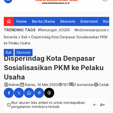
home
Home
Berita Utama
Ekonomi
Entertaint
Korup
TRENDING TAGS
#Renungan JOGER
#Indonesiaexpose.co.
Beranda
»
Bali
»
Disperindag Kota Denpasar Sosialisasikan PKM
ke Pelaku Usaha
Bali
Ekonomi
Disperindag Kota Denpasar
Sosialisasikan PKM ke Pelaku
Usaha
account_circle
calendar_month
visibility
comment
print
Admin
Kamis, 14 Mei 2020
197
0 komentar
Cetak
Atur ukuran teks artikel ini untuk mendapatkan
text_increase
info
text_decrease
pengalaman membaca terbaik.