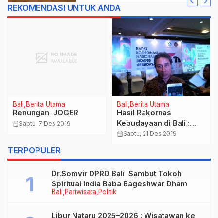
REKOMENDASI UNTUK ANDA
Bali
Berita Utama
Bali
Berita Utama
Renungan JOGER
Hasil Rakornas
Kebudayaan di Bali :
calendar_month
Sabtu, 7 Des 2019
Penyederhanaan
calendar_month
Sabtu, 21 Des 2019
Regulasi yang
TERPOPULER
berhubungan dengan
Kebudayaan disetiap
Dr.Somvir DPRD Bali Sambut Tokoh
Daerah
Spiritual India Baba Bageshwar Dham
Bali
Pariwisata
Politik
Libur Nataru 2025–2026 : Wisatawan ke