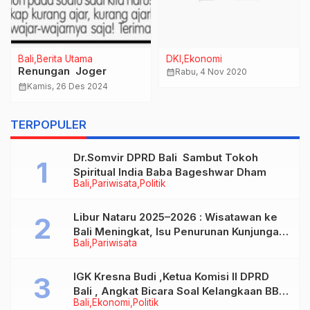
Bali
Terkini
Bali
Ekonomi
Tanggapan Pertamina
calendar_month
Kamis, 9 Jun 2022
Parta Niaga, Area
Manager JatimBali
calendar_month
Kamis, 8 Des 2022
Nusra terhadap
TERPOPULER
Langkanya BBM di Bali
Dr.Somvir DPRD Bali Sambut Tokoh
Spiritual India Baba Bageshwar Dham
Bali
Pariwisata
Politik
Libur Nataru 2025–2026 : Wisatawan ke
Bali Meningkat, Isu Penurunan Kunjungan
Bali
Pariwisata
Tidak Benar
IGK Kresna Budi ,Ketua Komisi II DPRD
Bali , Angkat Bicara Soal Kelangkaan BBM
Bali
Ekonomi
Politik
Bersubsidi Jenis Solar