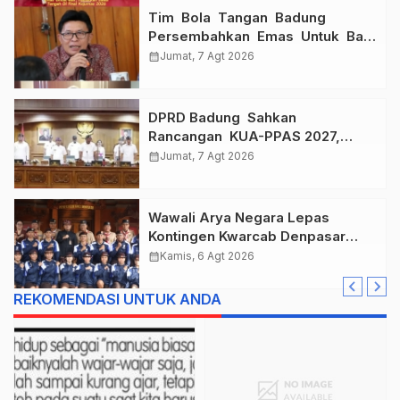
Tim Bola Tangan Badung
Persembahkan Emas Untuk Bali
, Taklukkan Jawa Tengah Di
calendar_month
Jumat, 7 Agt 2026
Final Kejurnas 2026
DPRD Badung Sahkan
Rancangan KUA-PPAS 2027,
Anggaran Tembus Lebih Dari
calendar_month
Jumat, 7 Agt 2026
Rp. 11 Triliun
Wawali Arya Negara Lepas
Kontingen Kwarcab Denpasar
Menuju Jambore Nasional XII
calendar_month
Kamis, 6 Agt 2026
Tahun 2026.
REKOMENDASI UNTUK ANDA