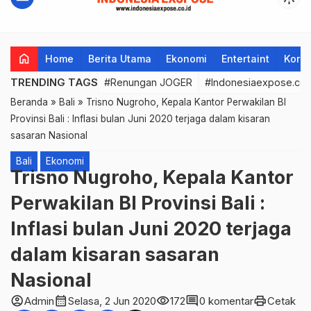
home
Home
Berita Utama
Ekonomi
Entertaint
Korup
TRENDING TAGS
#Renungan JOGER
#Indonesiaexpose.co.
Beranda
»
Bali
»
Trisno Nugroho, Kepala Kantor Perwakilan BI
Provinsi Bali : Inflasi bulan Juni 2020 terjaga dalam kisaran
sasaran Nasional
Bali
Ekonomi
Trisno Nugroho, Kepala Kantor
Perwakilan BI Provinsi Bali :
Inflasi bulan Juni 2020 terjaga
dalam kisaran sasaran
Nasional
account_circle
calendar_month
visibility
comment
print
Admin
Selasa, 2 Jun 2020
172
0 komentar
Cetak