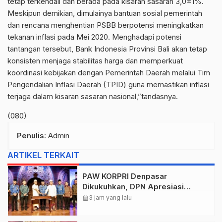
tetap terkendali dan berada pada kisaran sasaran 3,0±1%.
Meskipun demikian, dimulainya bantuan sosial pemerintah
dan rencana menghentian PSBB berpotensi meningkatkan
tekanan inflasi pada Mei 2020. Menghadapi potensi
tantangan tersebut, Bank Indonesia Provinsi Bali akan tetap
konsisten menjaga stabilitas harga dan memperkuat
koordinasi kebijakan dengan Pemerintah Daerah melalui Tim
Pengendalian Inflasi Daerah (TPID) guna memastikan inflasi
terjaga dalam kisaran sasaran nasional,”tandasnya.
(080)
Penulis
: Admin
ARTIKEL TERKAIT
PAW KORPRI Denpasar
Dikukuhkan, DPN Apresiasi
“Sembagi Arutala” untuk Lindungi
calendar_month
3 jam yang lalu
Pekerja Rentan