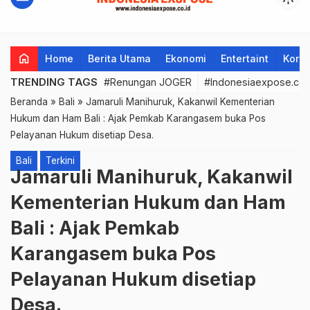
home
Home
Berita Utama
Ekonomi
Entertaint
Korup
TRENDING TAGS
#Renungan JOGER
#Indonesiaexpose.co.
Beranda
»
Bali
»
Jamaruli Manihuruk, Kakanwil Kementerian
Hukum dan Ham Bali : Ajak Pemkab Karangasem buka Pos
Pelayanan Hukum disetiap Desa.
Bali
Terkini
Jamaruli Manihuruk, Kakanwil
Kementerian Hukum dan Ham
Bali : Ajak Pemkab
Karangasem buka Pos
Pelayanan Hukum disetiap
Desa.