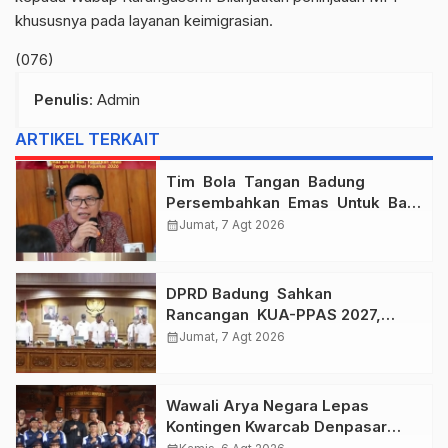
khususnya pada layanan keimigrasian.
(076)
Penulis
: Admin
ARTIKEL TERKAIT
Tim Bola Tangan Badung
Persembahkan Emas Untuk Bali
, Taklukkan Jawa Tengah Di
calendar_month
Jumat, 7 Agt 2026
Final Kejurnas 2026
DPRD Badung Sahkan
Rancangan KUA-PPAS 2027,
Anggaran Tembus Lebih Dari
calendar_month
Jumat, 7 Agt 2026
Rp. 11 Triliun
Wawali Arya Negara Lepas
Kontingen Kwarcab Denpasar
Menuju Jambore Nasional XII