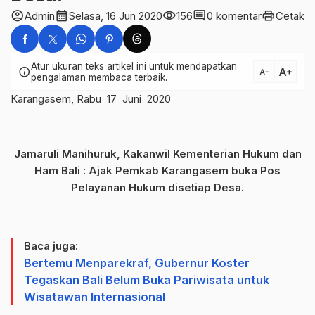
account_circle
calendar_month
visibility
comment
print
Admin
Selasa, 16 Jun 2020
156
0 komentar
Cetak
Atur ukuran teks artikel ini untuk mendapatkan
text_increase
info
text_decrease
pengalaman membaca terbaik.
Karangasem, Rabu 17 Juni 2020
Jamaruli Manihuruk, Kakanwil Kementerian Hukum dan
Ham Bali : Ajak Pemkab Karangasem buka Pos
Pelayanan Hukum disetiap Desa.
Baca juga:
Bertemu Menparekraf, Gubernur Koster
Tegaskan Bali Belum Buka Pariwisata untuk
Wisatawan Internasional