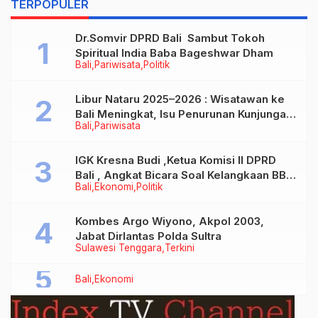
TERPOPULER
Dr.Somvir DPRD Bali Sambut Tokoh
Spiritual India Baba Bageshwar Dham
Bali
Pariwisata
Politik
Libur Nataru 2025–2026 : Wisatawan ke
Bali Meningkat, Isu Penurunan Kunjungan
Bali
Pariwisata
Tidak Benar
IGK Kresna Budi ,Ketua Komisi II DPRD
Bali , Angkat Bicara Soal Kelangkaan BBM
Bali
Ekonomi
Politik
Bersubsidi Jenis Solar
Kombes Argo Wiyono, Akpol 2003,
Jabat Dirlantas Polda Sultra
Sulawesi Tenggara
Terkini
Bali
Ekonomi