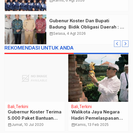
calendar_month
Kamis, 6 Agt 2026
Tahun 2026.
Gubenur Koster Dan Bupati
Badung Bidik Obligasi Daerah :
Gaspol Bangun Infrastruktur
calendar_month
Selasa, 4 Agt 2026
REKOMENDASI UNTUK ANDA
Bali
Terkini
Bali
Terkini
Gubernur Koster Terima
Walikota Jaya Negara
5.000 Paket Bantuan
Hadiri Pemelaspasan
dari PT Pelindo III
Wantilan Pura Dalem
calendar_month
Jumat, 10 Jul 2020
calendar_month
Kamis, 13 Feb 2025
Desa Adat Peninjoan