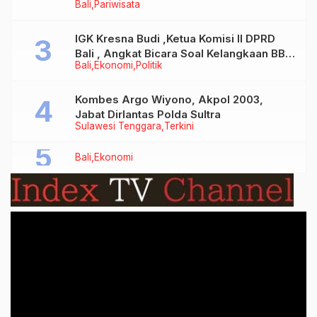
Bali
Pariwisata
Tidak Benar
IGK Kresna Budi ,Ketua Komisi II DPRD
Bali , Angkat Bicara Soal Kelangkaan BBM
Bali
Ekonomi
Politik
Bersubsidi Jenis Solar
Kombes Argo Wiyono, Akpol 2003,
Jabat Dirlantas Polda Sultra
Sulawesi Tenggara
Terkini
Bali
Ekonomi
Video
Player