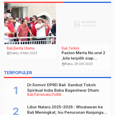
Bali
Berita Utama
Bali
Terkini
Paslon Merta No.urut 2
calendar_month
Sabtu, 6 Mei 2023
,bila terpilih siap
mundur bila ingkar janji
calendar_month
Rabu, 28 Okt 2020
pada para pedagang
TERPOPULER
Pasar Poh Gading
Denpasar
Dr.Somvir DPRD Bali Sambut Tokoh
Spiritual India Baba Bageshwar Dham
Bali
Pariwisata
Politik
Libur Nataru 2025–2026 : Wisatawan ke
Bali Meningkat, Isu Penurunan Kunjungan