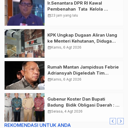
Ir.Senantara DPR RI Kawal
Pembenahan Tata Kelola
Taspen Dan Asabri
calendar_month
23 jam yang lalu
KPK Ungkap Dugaan Aliran Uang
ke Menteri Kehutanan, Diduga
Terkait Pelepasan Kawasan Hutan
calendar_month
Kamis, 6 Agt 2026
di Kuansing
Rumah Mantan Jampidsus Febrie
Adriansyah Digeledah Tim
Penyidik Kejaksaan Agung,
calendar_month
Kamis, 6 Agt 2026
Dokumen Dugaan TPPU Disita
Gubenur Koster Dan Bupati
Badung Bidik Obligasi Daerah :
Gaspol Bangun Infrastruktur
calendar_month
Selasa, 4 Agt 2026
REKOMENDASI UNTUK ANDA