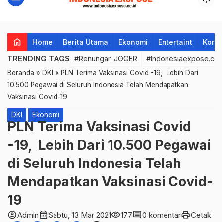
home
Home
Berita Utama
Ekonomi
Entertaint
Korup
TRENDING TAGS
#Renungan JOGER
#Indonesiaexpose.co.
Beranda
»
DKI
»
PLN Terima Vaksinasi Covid -19, Lebih Dari
10.500 Pegawai di Seluruh Indonesia Telah Mendapatkan
Vaksinasi Covid-19
DKI
Ekonomi
PLN Terima Vaksinasi Covid
-19, Lebih Dari 10.500 Pegawai
di Seluruh Indonesia Telah
Mendapatkan Vaksinasi Covid-
19
account_circle
calendar_month
visibility
comment
print
Admin
Sabtu, 13 Mar 2021
177
0 komentar
Cetak