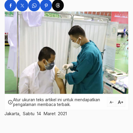
Atur ukuran teks artikel ini untuk mendapatkan
text_increase
info
text_decrease
pengalaman membaca terbaik.
Jakarta, Sabtu 14 Maret 2021