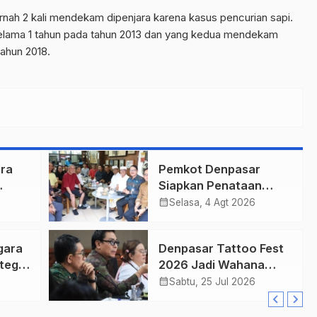
ernah 2 kali mendekam dipenjara karena kasus pencurian sapi.
selama 1 tahun pada tahun 2013 dan yang kedua mendekam
ahun 2018.
ra
Pemkot Denpasar
Siapkan Penataan
r
Wajah Pusat Kota,
calendar_month
Selasa, 4 Agt 2026
Gajah Mada Jadi Salah
n
Satu Kawasan
gara
Denpasar Tattoo Fest
Prioritas
nteg
2026 Jadi Wahana
ung
Penguatan Ekonomi
calendar_month
Sabtu, 25 Jul 2026
Kreatif Kota.