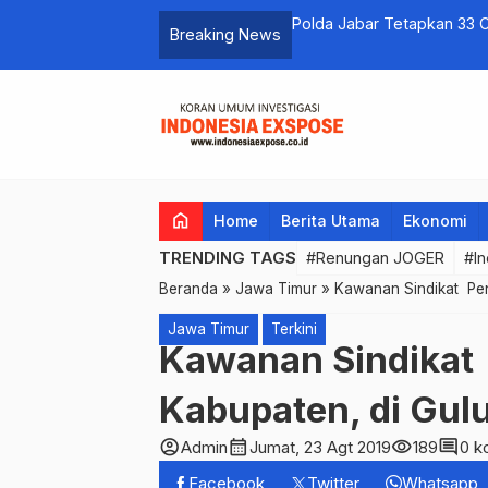
Program Vaksinasi untuk kalangan
Polda Jabar Tetapkan 33 C
Breaking News
Rikkes Tahap ll
home
Home
Berita Utama
Ekonomi
TRENDING TAGS
#Renungan JOGER
#In
Beranda
»
Jawa Timur
»
Kawanan Sindikat Pen
Jawa Timur
Terkini
Kawanan Sindikat 
Kabupaten, di Gu
account_circle
calendar_month
visibility
comment
Admin
Jumat, 23 Agt 2019
189
0 k
Facebook
Twitter
Whatsapp