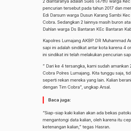
2 diantaranya adalah Sues (47th) warga Kec
pencurian tersebut pada tahun 2017 dan men
Edi Darsum warga Dusun Karang Sambi Kec 
Cobra. Sedangkan 2 lainnya masih buron ata
Dahlan warga Ds Bantaran KEc Bantaran Kab
Kapolres Lumajang AKBP DR Muhammad Ars
sapi ini adalah sindikat antar kota karena 
ini sindikat ini telah melakukan pencurian 
” Dari ke 4 tersangka, kami sudah amankan 
Cobra Polres Lumajang. Kita tunggu saja, t
seperti rekan mereka yang lain. Kalian ber
dengan Tim Cobra”, ungkap Arsal.
Baca juga:
“Siap-siap kaki kalian akan ada bekas patoka
mengantongi data kalian, oleh karena itu 
ketenangan kalian,” tegas Hasran.