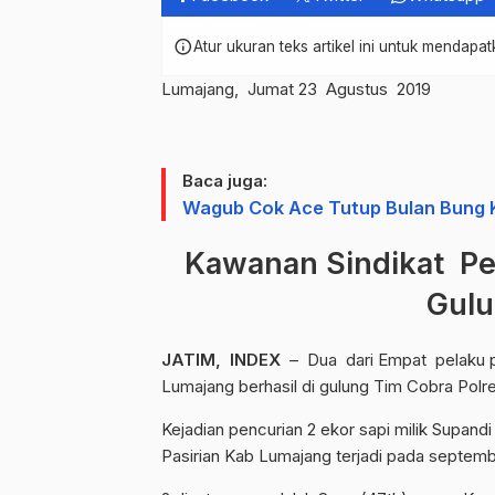
info
Atur ukuran teks artikel ini untuk mendap
Lumajang, Jumat 23 Agustus 2019
Baca juga:
Wagub Cok Ace Tutup Bulan Bung K
Kawanan Sindikat Pen
Gul
JATIM, INDEX
– Dua dari Empat pelaku pe
Lumajang berhasil di gulung Tim Cobra Polr
Kejadian pencurian 2 ekor sapi milik Supan
Pasirian Kab Lumajang terjadi pada septembe