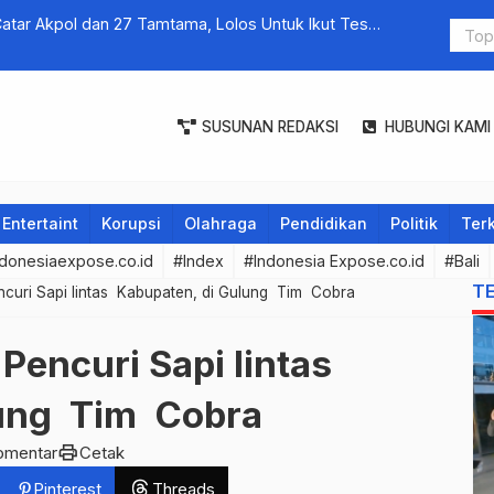
atar Akpol dan 27 Tamtama, Lolos Untuk lkut Tes
Giri Tribro
Keuangan B
SUSUNAN REDAKSI
HUBUNGI KAMI
Entertaint
Korupsi
Olahraga
Pendidikan
Politik
Terk
donesiaexpose.co.id
#Index
#Indonesia Expose.co.id
#Bali
T
curi Sapi lintas Kabupaten, di Gulung Tim Cobra
Pencuri Sapi lintas
lung Tim Cobra
print
omentar
Cetak
Pinterest
Threads