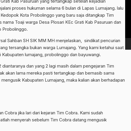
 Grati Kab Pasuruan yang tertangkap setelah kejadian
Vi
jalani proses hukuman selama 6 bulan di Lapas Lumajang. lalu
Pl
Kedopok Kota Probolinggo yang baru saja ditangkap Tim
s nama Toaji warga Desa Plosari KEc Grati Kab Pasuruan dan
 Probolinggo.
al Sahban SH SIK MM MH menjelaskan, sindikat pencurian
4 orang tersangka bukan warga Lumajang. Yang kami ketahui saat
sapi Kabupaten lumajang, probolinggo dan bayuwangi.
2 diantaranya dan yang 2 lagi masih dalam pengejaran Tim
idak akan lama mereka pasti tertangkap dan bernasib sama
ani mengusik Kabupaten Lumajang, maka kalian akan berhadapan
n Cobra jika lari dari kejaran Tim Cobra. Kami sudah
cepatlah menyerah sebelum Tim Cobra datang mengusik