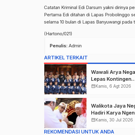
Catatan Kriminal Edi Darsum yakni dirinya p
Pertama Edi ditahan di Lapas Probolinggo 
selama 10 bulan di Lapas Banyuwangi pada t
(Hartono/021)
Penulis
: Admin
ARTIKEL TERKAIT
Wawali Arya Nega
Lepas Kontingen
Kwarcab Denpasa
calendar_month
Kamis, 6 Agt 2026
Menuju Jambore
Nasional XII Tahu
Walikota Jaya Ne
2026.
Hadiri Karya Nge
Linggih Pura Gun
calendar_month
Kamis, 30 Jul 2026
Sari Desa Adat
REKOMENDASI UNTUK ANDA
Peraupan