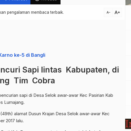
text_increase
atkan pengalaman membaca terbaik.
text_decrease
arno ke-5 di Bangli
curi Sapi lintas Kabupaten, di
ung Tim Cobra
ncurian sapi di Desa Selok awar-awar Kec Pasirian Kab
es Lumajang.
di (49th) alamat Dusun Krajan Desa Selok awar-awar Kec
r 2017 lalu.