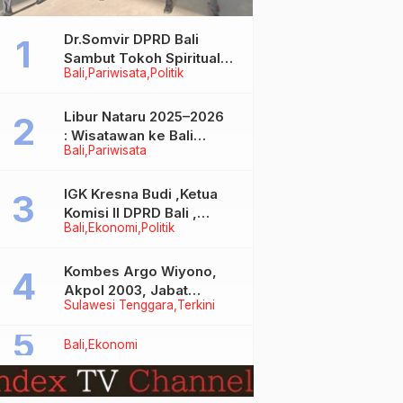
Dr.Somvir DPRD Bali
Sambut Tokoh Spiritual
Bali
Pariwisata
Politik
India Baba Bageshwar
Dham
Libur Nataru 2025–2026
: Wisatawan ke Bali
Bali
Pariwisata
Meningkat, Isu Penurunan
Kunjungan Tidak Benar
IGK Kresna Budi ,Ketua
Komisi II DPRD Bali ,
Bali
Ekonomi
Politik
Angkat Bicara Soal
Kelangkaan BBM
Bersubsidi Jenis Solar
Kombes Argo Wiyono,
Akpol 2003, Jabat
Sulawesi Tenggara
Terkini
Dirlantas Polda Sultra
Bali
Ekonomi