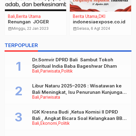
Bali
Berita Utama
Berita Utama
DKI
Renungan JOGER
indonesiaexpose.co.id
calendar_month
Minggu, 22 Jan 2023
calendar_month
Selasa, 6 Agt 2024
TERPOPULER
Dr.Somvir DPRD Bali Sambut Tokoh
Spiritual India Baba Bageshwar Dham
Bali
Pariwisata
Politik
Libur Nataru 2025–2026 : Wisatawan ke
Bali Meningkat, Isu Penurunan Kunjungan
Bali
Pariwisata
Tidak Benar
IGK Kresna Budi ,Ketua Komisi II DPRD
Bali , Angkat Bicara Soal Kelangkaan BBM
Bali
Ekonomi
Politik
Bersubsidi Jenis Solar