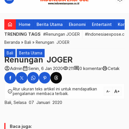
home
Home
Berita Utama
Ekonomi
Entertaint
Korup
TRENDING TAGS
#Renungan JOGER
#Indonesiaexpose.co.
Beranda
»
Bali
»
Renungan JOGER
Bali
Berita Utama
Renungan JOGER
account_circle
calendar_month
visibility
comment
print
Admin
Senin, 6 Jan 2020
211
0 komentar
Cetak
Atur ukuran teks artikel ini untuk mendapatkan
text_increase
info
text_decrease
pengalaman membaca terbaik.
Bali, Selasa 07 Januari 2020
Baca juga: