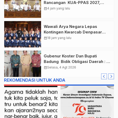
Rancangan KUA-PPAS 2027,
Anggaran Tembus Lebih Dari
calendar_month
4 jam yang lalu
Rp. 11 Triliun
Wawali Arya Negara Lepas
Kontingen Kwarcab Denpasar
Menuju Jambore Nasional XII
calendar_month
18 jam yang lalu
Tahun 2026.
Gubenur Koster Dan Bupati
Badung Bidik Obligasi Daerah :
Gaspol Bangun Infrastruktur
calendar_month
Selasa, 4 Agt 2026
REKOMENDASI UNTUK ANDA