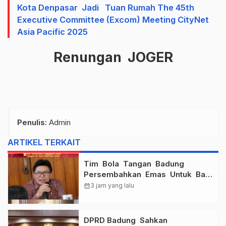
Kota Denpasar Jadi Tuan Rumah The 45th
Executive Committee (Excom) Meeting CityNet
Asia Pacific 2025
Renungan JOGER
Penulis
: Admin
ARTIKEL TERKAIT
Tim Bola Tangan Badung
Persembahkan Emas Untuk Bali
, Taklukkan Jawa Tengah Di
calendar_month
3 jam yang lalu
Final Kejurnas 2026
DPRD Badung Sahkan