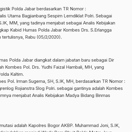
gistik Polda Jabar berdasarkan TR Nomor :
lis Utama Bagjianbang Sespim Lemdiklat Polri. Sebagai
.IK, MM, yang tadinya menjabat sebagai Analis Kebijakan
ngkap Kabid Humas Polda Jabar Kombes Drs. S.Erlangga
 tertulisnya, Rabu (05/2/2020).
mas Polda Jabar diangkat dalam jabatan baru sebagai Dir
ah Kombes Pol. Drs. Yudhi Faizal Hambali, MH, yang
lda Kaltim.
es Pol. Irman Sugema, SH, S.IK, MH, berdasarkan TR Nomor :
enlog Rojianstra Slog Polri. sebagai gantinya adalah Kombes
lumnya menjabat Analis Kebijakan Madya Bidang Binmas
mutasi adalah Kapolres Bogor AKBP. Muhammad Joni, S.IK,