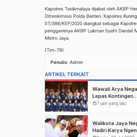
Kapolres Tasikmalaya dijabat oleh AKBP Hend
Ditreskimsus Polda Banten. Kapolres Kunin
ST/388/KEP/2020 diangkat sebagai Kapolre
penggantinya AKBP Lukman Syafri Dandel Ma
Metro Jaya.
(Tim-78)
Penulis
: Admin
ARTIKEL TERKAIT
Wawali Arya Nega
Lepas Kontingen
Kwarcab Denpasa
calendar_month
7 jam yang lalu
Menuju Jambore
Nasional XII Tahu
Walikota Jaya Ne
2026.
Hadiri Karya Nge