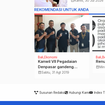
Linggih Pura Gun
calendar_month
Kamis, 30 Jul 2026
Sari Desa Adat
REKOMENDASI UNTUK ANDA
Peraupan
Bali
Ekonomi
Bali
B
 Tingkatkan
Kanwil VII Pegadaian
Ren
 Internasional
Denpasar gandeng
calendar_month
Min
ai Tujuan SDGs
Pelatih Sepakbola
calendar_month
 Sep 2024
Sabtu, 31 Agt 2019
Timnas U-23
perkenalkan Program”
Semangat Emas”
Susunan Redaksi
Hubungi Kami
Index 