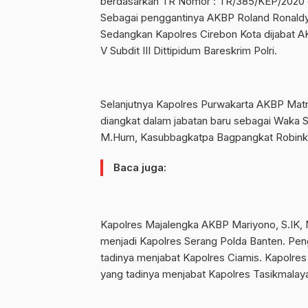
berdasarkan TR Nomor : TR/385/KEP/2020 d
Sebagai penggantinya AKBP Roland Ronaldy, 
Sedangkan Kapolres Cirebon Kota dijabat AK
V Subdit III Dittipidum Bareskrim Polri.
Selanjutnya Kapolres Purwakarta AKBP Matr
diangkat dalam jabatan baru sebagai Waka 
M.Hum, Kasubbagkatpa Bagpangkat Robinka
Baca juga:
Kapolres Majalengka AKBP Mariyono, S.IK, 
menjadi Kapolres Serang Polda Banten. Pe
tadinya menjabat Kapolres Ciamis. Kapolres 
yang tadinya menjabat Kapolres Tasikmalay