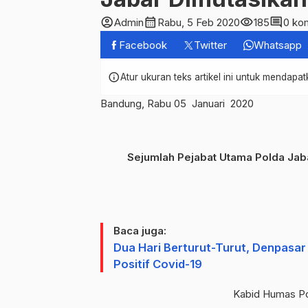
account_circle
calendar_month
visibility
comment
Admin
Rabu, 5 Feb 2020
185
0 ko
Facebook
Twitter
Whatsapp
info
Atur ukuran teks artikel ini untuk mendap
Bandung, Rabu 05 Januari 2020
Sejumlah Pejabat Utama Polda Jaba
Baca juga:
Dua Hari Berturut-Turut, Denpasa
Positif Covid-19
Kabid Humas Po