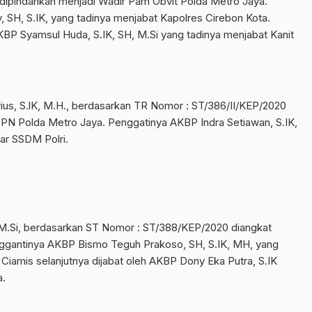
ipindahkan menjadi Wadir Pam Obvit Polda Metro Jaya.
SH, S.IK, yang tadinya menjabat Kapolres Cirebon Kota.
BP Syamsul Huda, S.IK, SH, M.Si yang tadinya menjabat Kanit
ius, S.lK, M.H., berdasarkan TR Nomor : ST/386/II/KEP/2020
SPN Polda Metro Jaya. Penggatinya AKBP Indra Setiawan, S.IK,
r SSDM Polri.
M.Si, berdasarkan ST Nomor : ST/388/KEP/2020 diangkat
nggantinya AKBP Bismo Teguh Prakoso, SH, S.IK, MH, yang
Ciamis selanjutnya dijabat oleh AKBP Dony Eka Putra, S.IK
a.