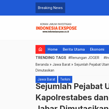
Renungan JOGER
Breaking News
home
Home
Berita Utama
Ekonomi
TRENDING TAGS
#Renungan JOGER
#In
Beranda
»
Jawa Barat
»
Sejumlah Pejabat Utam
Dimutasikan
Jawa Barat
Terkini
Sejumlah Pejabat 
Kapolrestabes dan
Jabar Dimutasikan