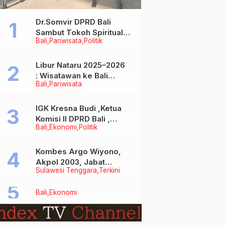
Dr.Somvir DPRD Bali
Sambut Tokoh Spiritual
Bali
Pariwisata
Politik
India Baba Bageshwar
Dham
Libur Nataru 2025–2026
: Wisatawan ke Bali
Bali
Pariwisata
Meningkat, Isu Penurunan
Kunjungan Tidak Benar
IGK Kresna Budi ,Ketua
Komisi II DPRD Bali ,
Bali
Ekonomi
Politik
Angkat Bicara Soal
Kelangkaan BBM
Bersubsidi Jenis Solar
Kombes Argo Wiyono,
Akpol 2003, Jabat
Sulawesi Tenggara
Terkini
Dirlantas Polda Sultra
Bali
Ekonomi