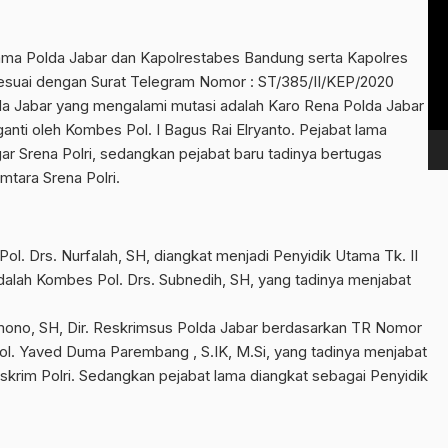
Vi
Pl
ma Polda Jabar dan Kapolrestabes Bandung serta Kapolres
sesuai dengan Surat Telegram Nomor : ST/385/II/KEP/2020
da Jabar yang mengalami mutasi adalah Karo Rena Polda Jabar
nti oleh Kombes Pol. I Bagus Rai Elryanto. Pejabat lama
r Srena Polri, sedangkan pejabat baru tadinya bertugas
mtara Srena Polri.
ol. Drs. Nurfalah, SH, diangkat menjadi Penyidik Utama Tk. II
dalah Kombes Pol. Drs. Subnedih, SH, yang tadinya menjabat
ono, SH, Dir. Reskrimsus Polda Jabar berdasarkan TR Nomor
ol. Yaved Duma Parembang , S.IK, M.Si, yang tadinya menjabat
krim Polri. Sedangkan pejabat lama diangkat sebagai Penyidik