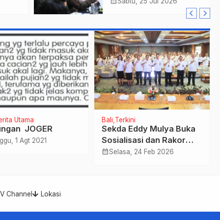
ung
Penguatan Ekonomi
calendar_month
Sabtu, 25 Jul 2026
Kreatif Kota.
erita Utama
Bali
Terkini
ungan JOGER
Sekda Eddy Mulya Buka
Sosialisasi dan Rakor
ggu, 1 Agt 2021
Pengawasan 2026,
calendar_month
Selasa, 24 Feb 2026
Tekankan Penguatan
Pengawasan Demi Tata
Kelola Pemerintahan
TV Channel
Lokasi
yang Bersih