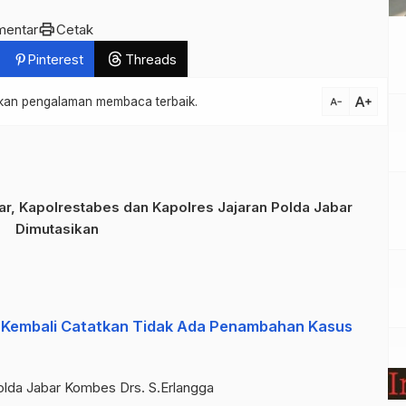
print
mentar
Cetak
Pinterest
Threads
text_increase
atkan pengalaman membaca terbaik.
text_decrease
r, Kapolrestabes dan Kapolres Jajaran Polda Jabar
Dimutasikan
r Kembali Catatkan Tidak Ada Penambahan Kasus
lda Jabar Kombes Drs. S.Erlangga