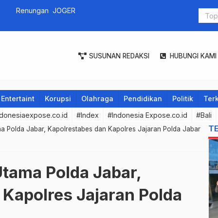
Sucofindo 
Kalsel
SUSUNAN REDAKSI
HUBUNGI KAMI
Entertaint
Korupsi
Olahraga
Pendidikan
Politik
Terk
donesiaexpose.co.id
#Index
#Indonesia Expose.co.id
#Bali
T
a Polda Jabar, Kapolrestabes dan Kapolres Jajaran Polda Jabar
Utama Polda Jabar,
 Kapolres Jajaran Polda