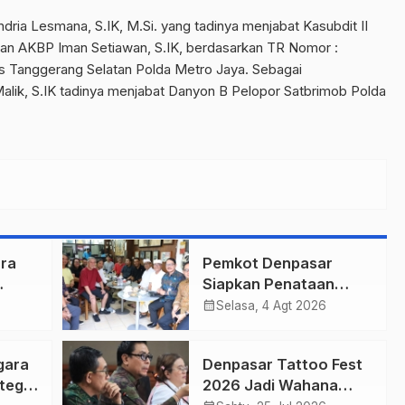
ria Lesmana, S.IK, M.Si. yang tadinya menjabat Kasubdit II
gan AKBP Iman Setiawan, S.IK, berdasarkan TR Nomor :
s Tanggerang Selatan Polda Metro Jaya. Sebagai
lik, S.IK tadinya menjabat Danyon B Pelopor Satbrimob Polda
ra
Pemkot Denpasar
Siapkan Penataan
r
Wajah Pusat Kota,
calendar_month
Selasa, 4 Agt 2026
Gajah Mada Jadi Salah
n
Satu Kawasan
gara
Denpasar Tattoo Fest
Prioritas
nteg
2026 Jadi Wahana