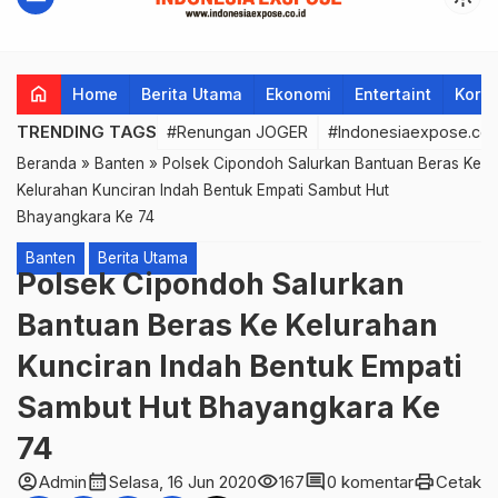
home
Home
Berita Utama
Ekonomi
Entertaint
Korup
TRENDING TAGS
#Renungan JOGER
#Indonesiaexpose.co.
Beranda
»
Banten
»
Polsek Cipondoh Salurkan Bantuan Beras Ke
Kelurahan Kunciran Indah Bentuk Empati Sambut Hut
Bhayangkara Ke 74
Banten
Berita Utama
Polsek Cipondoh Salurkan
Bantuan Beras Ke Kelurahan
Kunciran Indah Bentuk Empati
Sambut Hut Bhayangkara Ke
74
account_circle
calendar_month
visibility
comment
print
Admin
Selasa, 16 Jun 2020
167
0 komentar
Cetak