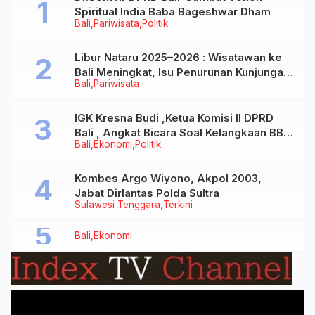
Spiritual India Baba Bageshwar Dham
Bali
Pariwisata
Politik
Libur Nataru 2025–2026 : Wisatawan ke
Bali Meningkat, Isu Penurunan Kunjungan
Bali
Pariwisata
Tidak Benar
IGK Kresna Budi ,Ketua Komisi II DPRD
Bali , Angkat Bicara Soal Kelangkaan BBM
Bali
Ekonomi
Politik
Bersubsidi Jenis Solar
Kombes Argo Wiyono, Akpol 2003,
Jabat Dirlantas Polda Sultra
Sulawesi Tenggara
Terkini
Bali
Ekonomi
Video
Player