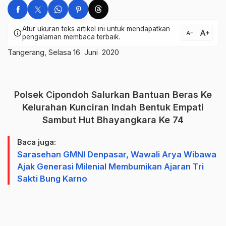
Atur ukuran teks artikel ini untuk mendapatkan
text_increase
info
text_decrease
pengalaman membaca terbaik.
Tangerang, Selasa 16 Juni 2020
Polsek Cipondoh Salurkan Bantuan Beras Ke
Kelurahan Kunciran Indah Bentuk Empati
Sambut Hut Bhayangkara Ke 74
Baca juga:
Sarasehan GMNI Denpasar, Wawali Arya Wibawa
Ajak Generasi Milenial Membumikan Ajaran Tri
Sakti Bung Karno