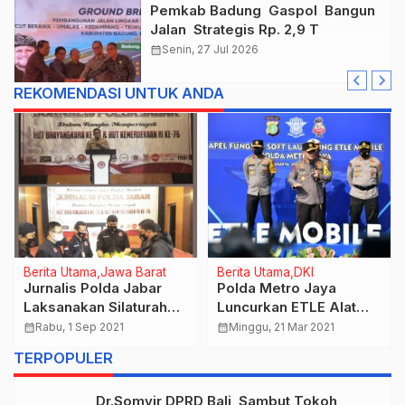
Pemkab Badung Gaspol Bangun
Jalan Strategis Rp. 2,9 T
calendar_month
Senin, 27 Jul 2026
REKOMENDASI UNTUK ANDA
Berita Utama
Jawa Barat
Berita Utama
DKI
Jurnalis Polda Jabar
Polda Metro Jaya
Laksanakan Silaturahmi
Luncurkan ETLE Alat
dan Baksos Untuk
Perekaman di Pasang
calendar_month
Rabu, 1 Sep 2021
calendar_month
Minggu, 21 Mar 2021
Warga Terdampak
Pada Body Mobile
TERPOPULER
Covid-19
Patroli Helm Hingga
Helm
Dr.Somvir DPRD Bali Sambut Tokoh