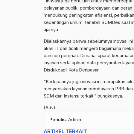
“Inovasi juga bertujuan untuk mempercepat 
pelayanan publik, pemberdayaan dan peran 
mendukung peningkatan efisiensi, perbaikan 
kepentingan umum, terlebih BUMDes saat i
ujarnya
Dijelaskannya bahwa sebelumnya inovasi i
akan IT dan tidak mengerti bagaimana meka
dan non perijinan. Dimana. aparat kecamat
layanan serta upload data persyaratan layan
Disdukcapil Kota Denpasar.
“Kedepannya juga inovasi ini merupakan cik
menyediakan layanan pembayaran PBB dan 
SDM dari Instansi terkait,” pungkasnya.
(Adv).
Penulis
: Admin
ARTIKEL TERKAIT