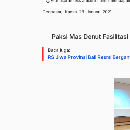
info
Atur ukuran teks artikel ini untuk mendap
Denpasar, Kamis 28 Januari 2021
Paksi Mas Denut Fasilita
Baca juga:
RS Jiwa Provinsi Bali Resmi Berg