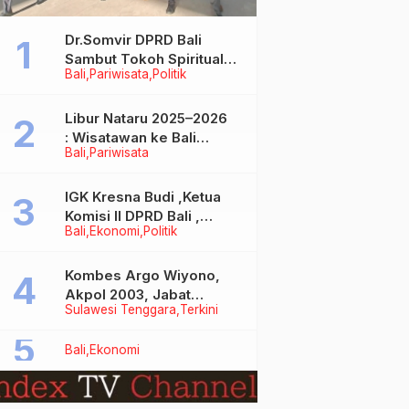
Dr.Somvir DPRD Bali
Sambut Tokoh Spiritual
Bali
Pariwisata
Politik
India Baba Bageshwar
Dham
Libur Nataru 2025–2026
: Wisatawan ke Bali
Bali
Pariwisata
Meningkat, Isu Penurunan
Kunjungan Tidak Benar
IGK Kresna Budi ,Ketua
Komisi II DPRD Bali ,
Bali
Ekonomi
Politik
Angkat Bicara Soal
Kelangkaan BBM
Bersubsidi Jenis Solar
Kombes Argo Wiyono,
Akpol 2003, Jabat
Sulawesi Tenggara
Terkini
Dirlantas Polda Sultra
Bali
Ekonomi