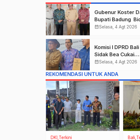
Gubenur Koster D
Bupati Badung Bid
Obligasi Daerah :
calendar_month
Selasa, 4 Agt 2026
Gaspol Bangun
Infrastruktur
Komisi I DPRD Bali
Sidak Bea Cukai
Ngurah Rai : Ane
calendar_month
Selasa, 4 Agt 2026
Cukai Tolak berik
REKOMENDASI UNTUK ANDA
List Data Barang
Sitaan
an
DKI
Terkini
Bali
Te