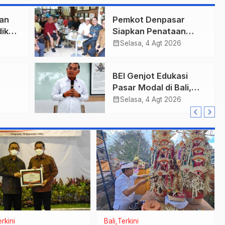
an
Pemkot Denpasar
ik
Siapkan Penataan
Wajah Pusat Kota,
calendar_month
Selasa, 4 Agt 2026
Gajah Mada Jadi Salah
Satu Kawasan
BEI Genjot Edukasi
Prioritas
Pasar Modal di Bali,
h Bea
Obligasi Daerah Dinilai
calendar_month
Selasa, 4 Agt 2026
an
Bisa Jadi Mesin
Percepatan
Pembangunan
rkini
Bali
Terkini