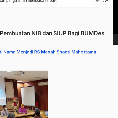
text_increase
atkan pengalaman membaca terbaik.
text_decrease
Vi
Pl
si Pembuatan NIB dan SIUP Bagi BUMDes
anti Nama Menjadi RS Manah Shanti Mahottama