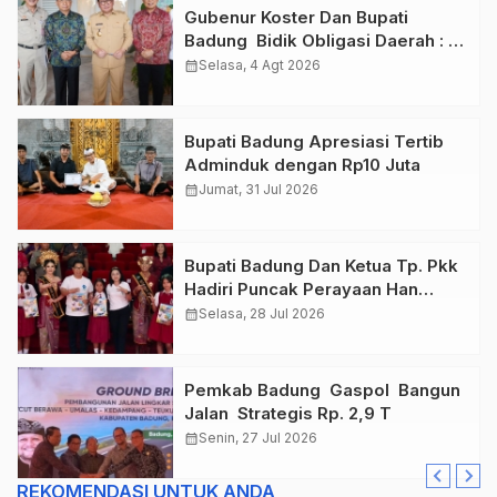
Gubenur Koster Dan Bupati
Badung Bidik Obligasi Daerah :
Gaspol Bangun Infrastruktur
calendar_month
Selasa, 4 Agt 2026
Bupati Badung Apresiasi Tertib
Adminduk dengan Rp10 Juta
calendar_month
Jumat, 31 Jul 2026
Bupati Badung Dan Ketua Tp. Pkk
Hadiri Puncak Perayaan Han
Tahun 2026
calendar_month
Selasa, 28 Jul 2026
Pemkab Badung Gaspol Bangun
Jalan Strategis Rp. 2,9 T
calendar_month
Senin, 27 Jul 2026
REKOMENDASI UNTUK ANDA