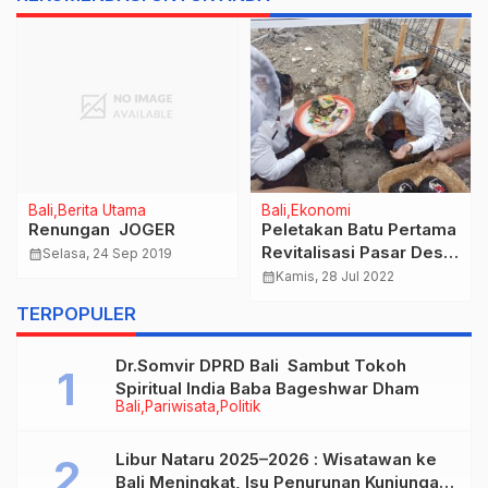
Bali
Berita Utama
Bali
Ekonomi
Renungan JOGER
Peletakan Batu Pertama
Revitalisasi Pasar Desa
calendar_month
Selasa, 24 Sep 2019
Tegal Harum, oleh
calendar_month
Kamis, 28 Jul 2022
Walikota Denpasar, IGN.
TERPOPULER
Jaya Negara
Dr.Somvir DPRD Bali Sambut Tokoh
Spiritual India Baba Bageshwar Dham
Bali
Pariwisata
Politik
Libur Nataru 2025–2026 : Wisatawan ke
Bali Meningkat, Isu Penurunan Kunjungan