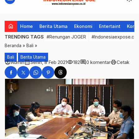
home
Home
Berita Utama
Ekonomi
Entertaint
Korup
TRENDING TAGS
#Renungan JOGER
#Indonesiaexpose.co.
Beranda
»
Bali
»
Bali
Berita Utama
account_circle
calendar_month
visibility
comment
print
Admin
Senin, 8 Feb 2021
182
0 komentar
Cetak