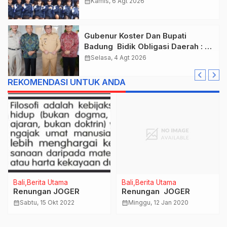
Menuju Jambore Nasional XII
calendar_month
Kamis, 6 Agt 2026
Tahun 2026.
Gubenur Koster Dan Bupati
Badung Bidik Obligasi Daerah :
Gaspol Bangun Infrastruktur
calendar_month
Selasa, 4 Agt 2026
REKOMENDASI UNTUK ANDA
Bali
Berita Utama
Bali
Berita Utama
Renungan JOGER
Renungan JOGER
calendar_month
Sabtu, 15 Okt 2022
calendar_month
Minggu, 12 Jan 2020