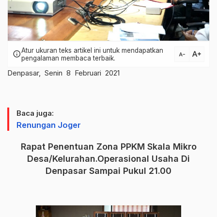
Atur ukuran teks artikel ini untuk mendapatkan
text_increase
info
text_decrease
pengalaman membaca terbaik.
Denpasar, Senin 8 Februari 2021
Baca juga:
Renungan Joger
Rapat Penentuan Zona PPKM Skala Mikro
Desa/Kelurahan.Operasional Usaha Di
Denpasar Sampai Pukul 21.00