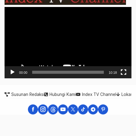
Video
Player
00:00
10:18
Susunan Redaksi
Hubungi Kami
Index TV Channel
Lokasi
Indonesia Expose - Berita Cepat, Akurat, dan Terpercaya
Indonesia Expose