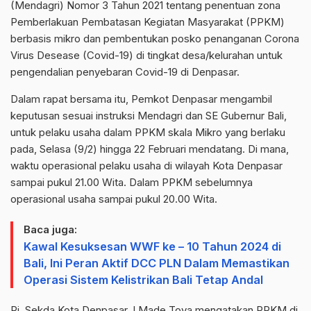
(Mendagri) Nomor 3 Tahun 2021 tentang penentuan zona
Pemberlakuan Pembatasan Kegiatan Masyarakat (PPKM)
berbasis mikro dan pembentukan posko penanganan Corona
Virus Desease (Covid-19) di tingkat desa/kelurahan untuk
pengendalian penyebaran Covid-19 di Denpasar.
Dalam rapat bersama itu, Pemkot Denpasar mengambil
keputusan sesuai instruksi Mendagri dan SE Gubernur Bali,
untuk pelaku usaha dalam PPKM skala Mikro yang berlaku
pada, Selasa (9/2) hingga 22 Februari mendatang. Di mana,
waktu operasional pelaku usaha di wilayah Kota Denpasar
sampai pukul 21.00 Wita. Dalam PPKM sebelumnya
operasional usaha sampai pukul 20.00 Wita.
Baca juga:
Kawal Kesuksesan WWF ke – 10 Tahun 2024 di
Bali, Ini Peran Aktif DCC PLN Dalam Memastikan
Operasi Sistem Kelistrikan Bali Tetap Andal
Pj. Sekda Kota Denpasar, I Made Toya mengatakan PPKM di