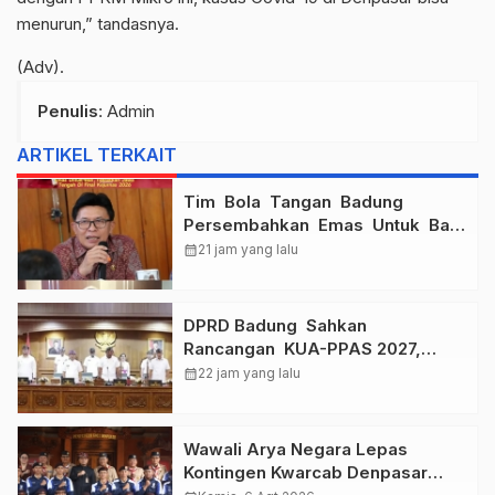
menurun,” tandasnya.
(Adv).
Penulis
: Admin
ARTIKEL TERKAIT
Tim Bola Tangan Badung
Persembahkan Emas Untuk Bali
, Taklukkan Jawa Tengah Di
calendar_month
21 jam yang lalu
Final Kejurnas 2026
DPRD Badung Sahkan
Rancangan KUA-PPAS 2027,
Anggaran Tembus Lebih Dari
calendar_month
22 jam yang lalu
Rp. 11 Triliun
Wawali Arya Negara Lepas
Kontingen Kwarcab Denpasar