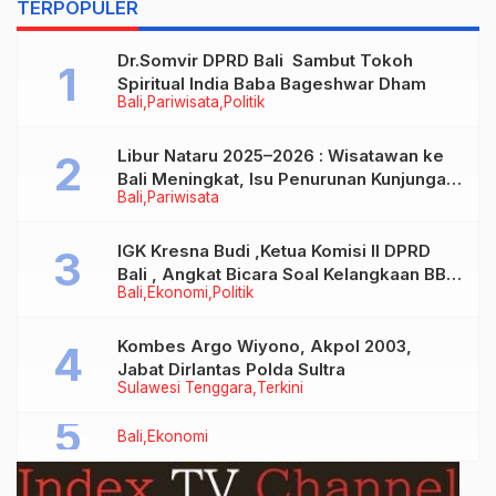
TERPOPULER
Dr.Somvir DPRD Bali Sambut Tokoh
Spiritual India Baba Bageshwar Dham
Bali
Pariwisata
Politik
Libur Nataru 2025–2026 : Wisatawan ke
Bali Meningkat, Isu Penurunan Kunjungan
Bali
Pariwisata
Tidak Benar
IGK Kresna Budi ,Ketua Komisi II DPRD
Bali , Angkat Bicara Soal Kelangkaan BBM
Bali
Ekonomi
Politik
Bersubsidi Jenis Solar
Kombes Argo Wiyono, Akpol 2003,
Jabat Dirlantas Polda Sultra
Sulawesi Tenggara
Terkini
Bali
Ekonomi