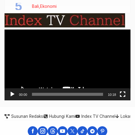
Bali
Ekonomi
Video
Player
00:00
10:18
Susunan Redaksi
Hubungi Kami
Index TV Channel
Lokasi