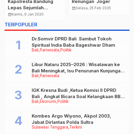
Kapolresta Bandung
Renungan Joger
Lepas Sejumlah
calendar_month
Selasa, 25 Feb 2025
Offroader ke Wilayah
calendar_month
Kamis, 9 Jan 2020
Bogor Untuk lkut
TERPOPULER
Mendistribusikan
Bantuan
Dr.Somvir DPRD Bali Sambut Tokoh
Spiritual India Baba Bageshwar Dham
Bali
Pariwisata
Politik
Libur Nataru 2025–2026 : Wisatawan ke
Bali Meningkat, Isu Penurunan Kunjungan
Bali
Pariwisata
Tidak Benar
IGK Kresna Budi ,Ketua Komisi II DPRD
Bali , Angkat Bicara Soal Kelangkaan BBM
Bali
Ekonomi
Politik
Bersubsidi Jenis Solar
Kombes Argo Wiyono, Akpol 2003,
Jabat Dirlantas Polda Sultra
Sulawesi Tenggara
Terkini