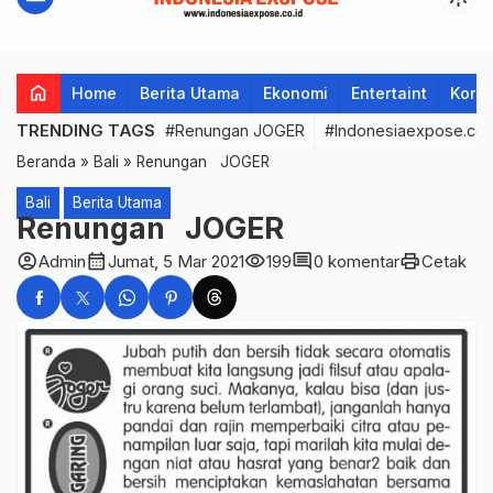
home
Home
Berita Utama
Ekonomi
Entertaint
Korup
TRENDING TAGS
#Renungan JOGER
#Indonesiaexpose.co.
Beranda
»
Bali
»
Renungan JOGER
Bali
Berita Utama
Renungan JOGER
account_circle
calendar_month
visibility
comment
print
Admin
Jumat, 5 Mar 2021
199
0 komentar
Cetak