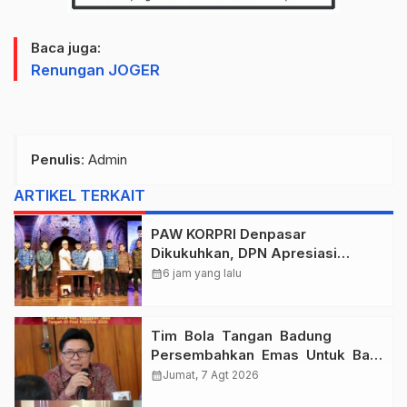
Baca juga:
Renungan JOGER
Penulis
: Admin
ARTIKEL TERKAIT
PAW KORPRI Denpasar
Dikukuhkan, DPN Apresiasi
“Sembagi Arutala” untuk Lindungi
calendar_month
6 jam yang lalu
Pekerja Rentan
Tim Bola Tangan Badung
Persembahkan Emas Untuk Bali
, Taklukkan Jawa Tengah Di
calendar_month
Jumat, 7 Agt 2026
Final Kejurnas 2026