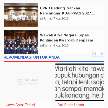
DPRD Badung Sahkan
Rancangan KUA-PPAS 2027,
Anggaran Tembus Lebih Dari
calendar_month
Jumat, 7 Agt 2026
Rp. 11 Triliun
Wawali Arya Negara Lepas
Kontingen Kwarcab Denpasar
Menuju Jambore Nasional XII
calendar_month
Kamis, 6 Agt 2026
Tahun 2026.
REKOMENDASI UNTUK ANDA
Jawa Barat
Terkini
Bali
Berita Utama