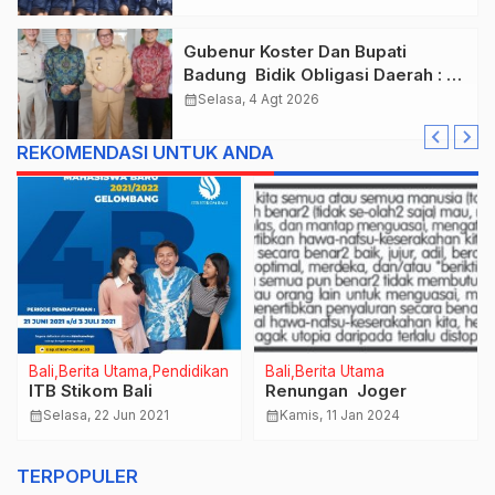
Gubenur Koster Dan Bupati
Badung Bidik Obligasi Daerah :
Gaspol Bangun Infrastruktur
calendar_month
Selasa, 4 Agt 2026
REKOMENDASI UNTUK ANDA
Bali
Berita Utama
Pendidikan
Bali
Berita Utama
ITB Stikom Bali
Renungan Joger
calendar_month
Selasa, 22 Jun 2021
calendar_month
Kamis, 11 Jan 2024
TERPOPULER