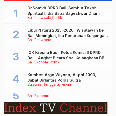
Dr.Somvir DPRD Bali Sambut Tokoh
Spiritual India Baba Bageshwar Dham
Bali
Pariwisata
Politik
Libur Nataru 2025–2026 : Wisatawan ke
Bali Meningkat, Isu Penurunan Kunjungan
Bali
Pariwisata
Tidak Benar
IGK Kresna Budi ,Ketua Komisi II DPRD
Bali , Angkat Bicara Soal Kelangkaan BBM
Bali
Ekonomi
Politik
Bersubsidi Jenis Solar
Kombes Argo Wiyono, Akpol 2003,
Jabat Dirlantas Polda Sultra
Sulawesi Tenggara
Terkini
Bali
Ekonomi