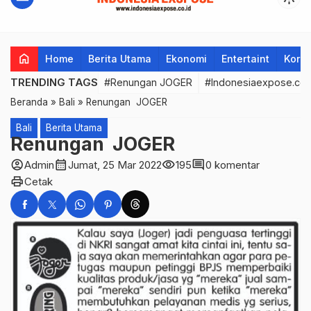
home
Home
Berita Utama
Ekonomi
Entertaint
Korup
TRENDING TAGS
#Renungan JOGER
#Indonesiaexpose.co.
Beranda
»
Bali
»
Renungan JOGER
Bali
Berita Utama
Renungan JOGER
account_circle
calendar_month
visibility
comment
Admin
Jumat, 25 Mar 2022
195
0 komentar
print
Cetak