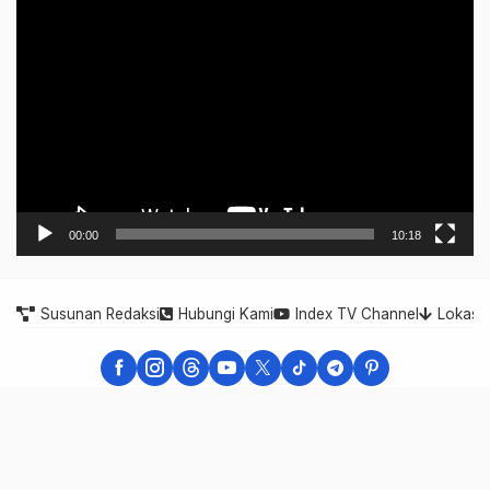
Video
Player
00:00
10:18
Susunan Redaksi
Hubungi Kami
Index TV Channel
Lokasi
Indonesia Expose - Berita Cepat, Akurat, dan Terpercaya
Indonesia Expose