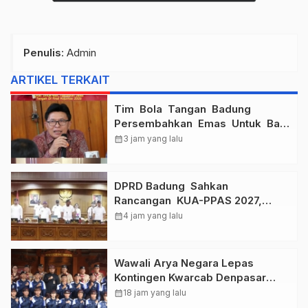
Penulis
: Admin
ARTIKEL TERKAIT
Tim Bola Tangan Badung
Persembahkan Emas Untuk Bali
, Taklukkan Jawa Tengah Di
calendar_month
3 jam yang lalu
Final Kejurnas 2026
DPRD Badung Sahkan
Rancangan KUA-PPAS 2027,
Anggaran Tembus Lebih Dari
calendar_month
4 jam yang lalu
Rp. 11 Triliun
Wawali Arya Negara Lepas
Kontingen Kwarcab Denpasar
Menuju Jambore Nasional XII
calendar_month
18 jam yang lalu
Tahun 2026.