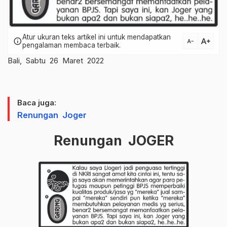
Atur ukuran teks artikel ini untuk mendapatkan
text_increase
info
text_decrease
pengalaman membaca terbaik.
Bali, Sabtu 26 Maret 2022
Baca juga:
Renungan Joger
Renungan JOGER