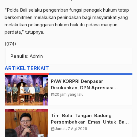
“Polda Bali selaku pengemban fungsi penegak hukum tetap
berkomitmen melakukan penindakan bagi masyarakat yang
melakukan pelanggaran hukum baik itu pidana maupun
perdata,” tutupnya.
(074)
Penulis
: Admin
ARTIKEL TERKAIT
PAW KORPRI Denpasar
Dikukuhkan, DPN Apresiasi
“Sembagi Arutala” untuk Lindungi
calendar_month
20 jam yang lalu
Pekerja Rentan
Tim Bola Tangan Badung
Persembahkan Emas Untuk Bali
, Taklukkan Jawa Tengah Di
calendar_month
Jumat, 7 Agt 2026
Final Kejurnas 2026