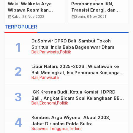
Wakil Walikota Arya
Pembangunan IKN,
Wibawa Resmikan
Transisi Energi, dan
Gedung Baru LPD Desa
Perdagangan, Tiga
calendar_month
Rabu, 23 Nov 2022
calendar_month
Senin, 8 Nov 2021
Adat Panjer.
Sektor Prioritas Kerja
TERPOPULER
Sama Indonesia–PEA
Dr.Somvir DPRD Bali Sambut Tokoh
Spiritual India Baba Bageshwar Dham
Bali
Pariwisata
Politik
Libur Nataru 2025–2026 : Wisatawan ke
Bali Meningkat, Isu Penurunan Kunjungan
Bali
Pariwisata
Tidak Benar
IGK Kresna Budi ,Ketua Komisi II DPRD
Bali , Angkat Bicara Soal Kelangkaan BBM
Bali
Ekonomi
Politik
Bersubsidi Jenis Solar
Kombes Argo Wiyono, Akpol 2003,
Jabat Dirlantas Polda Sultra
Sulawesi Tenggara
Terkini