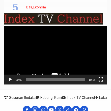
Bali
Ekonomi
Video
Player
00:00
10:18
Susunan Redaksi
Hubungi Kami
Index TV Channel
Lokasi