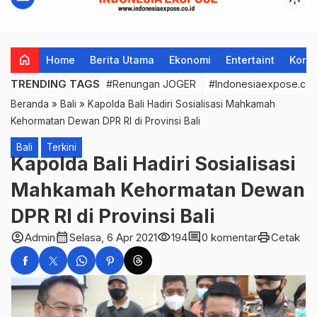
home
Home
Berita Utama
Ekonomi
Entertaint
Korup
TRENDING TAGS
#Renungan JOGER
#Indonesiaexpose.co.
Beranda
»
Bali
»
Kapolda Bali Hadiri Sosialisasi Mahkamah
Kehormatan Dewan DPR RI di Provinsi Bali
Bali
Terkini
Kapolda Bali Hadiri Sosialisasi
Mahkamah Kehormatan Dewan
DPR RI di Provinsi Bali
account_circle
calendar_month
visibility
comment
print
Admin
Selasa, 6 Apr 2021
194
0 komentar
Cetak