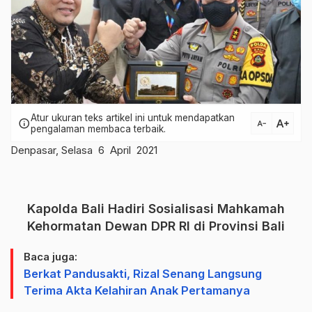
Atur ukuran teks artikel ini untuk mendapatkan
text_increase
info
text_decrease
pengalaman membaca terbaik.
Denpasar, Selasa 6 April 2021
Kapolda Bali Hadiri Sosialisasi Mahkamah
Kehormatan Dewan DPR RI di Provinsi Bali
Baca juga:
Berkat Pandusakti, Rizal Senang Langsung
Terima Akta Kelahiran Anak Pertamanya