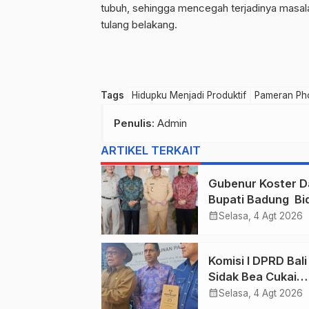
tubuh, sehingga mencegah terjadinya masal
tulang belakang.
Tags
Hidupku Menjadi Produktif
Pameran Pho
Penulis
: Admin
ARTIKEL TERKAIT
Gubenur Koster D
Bupati Badung Bid
Obligasi Daerah :
calendar_month
Selasa, 4 Agt 2026
Gaspol Bangun
Infrastruktur
Komisi I DPRD Bali
Sidak Bea Cukai
Ngurah Rai : Ane
calendar_month
Selasa, 4 Agt 2026
Cukai Tolak berik