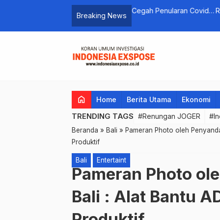
iversitas Bali Cegah Penularan Covid-
Renungan JOGER
Breaking News
 Logistik dan Bilik Automatik Chamber
home
Home
Berita Utama
Ekonomi
TRENDING TAGS
#Renungan JOGER
#In
Beranda
»
Bali
»
Pameran Photo oleh Penyandang
Produktif
Bali
Entertaint
Pameran Photo ole
Bali : Alat Bantu 
Produktif