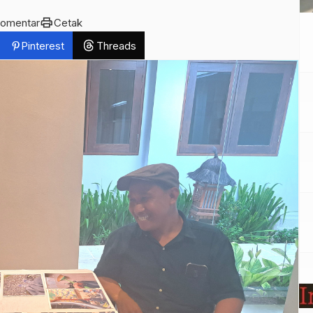
print
komentar
Cetak
Pinterest
Threads