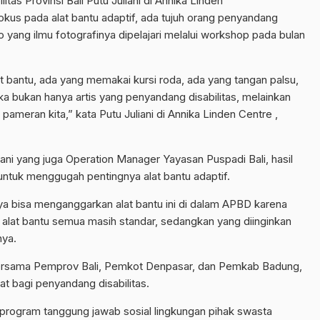
tas Provinsi Bali Putu Juliani di Annika Linden
kus pada alat bantu adaptif, ada tujuh orang penyandang
to yang ilmu fotografinya dipelajari melalui workshop pada bulan
 bantu, ada yang memakai kursi roda, ada yang tangan palsu,
a bukan hanya artis yang penyandang disabilitas, melainkan
pameran kita,” kata Putu Juliani di Annika Linden Centre ,
uliani yang juga Operation Manager Yayasan Puspadi Bali, hasil
ntuk menggugah pentingnya alat bantu adaptif.
a bisa menganggarkan alat bantu ini di dalam APBD karena
n alat bantu semua masih standar, sedangkan yang diinginkan
nya.
i bersama Pemprov Bali, Pemkot Denpasar, dan Pemkab Badung,
lat bagi penyandang disabilitas.
i program tanggung jawab sosial lingkungan pihak swasta