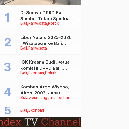
Dr.Somvir DPRD Bali
Sambut Tokoh Spiritual
Bali
Pariwisata
Politik
India Baba Bageshwar
Dham
Libur Nataru 2025–2026
: Wisatawan ke Bali
Bali
Pariwisata
Meningkat, Isu Penurunan
Kunjungan Tidak Benar
IGK Kresna Budi ,Ketua
Komisi II DPRD Bali ,
Bali
Ekonomi
Politik
Angkat Bicara Soal
Kelangkaan BBM
Bersubsidi Jenis Solar
Kombes Argo Wiyono,
Akpol 2003, Jabat
Sulawesi Tenggara
Terkini
Dirlantas Polda Sultra
Bali
Ekonomi