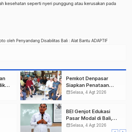
ah kesehatan seperti nyeri punggung atau kerusakan pada
to oleh Penyandang Disabilitas Bali : Alat Bantu ADAPTIF
an
Pemkot Denpasar
ik
Siapkan Penataan
Wajah Pusat Kota,
calendar_month
Selasa, 4 Agt 2026
Gajah Mada Jadi Salah
Satu Kawasan
BEI Genjot Edukasi
Prioritas
Pasar Modal di Bali,
h Bea
Obligasi Daerah Dinilai
calendar_month
Selasa, 4 Agt 2026
an
Bisa Jadi Mesin