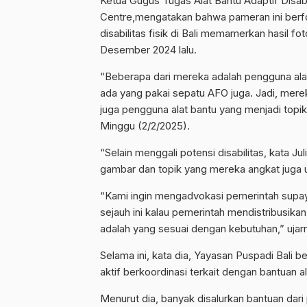
Ketua Gugus Tugas Alat Bantu Adaptif Disabili
Centre,mengatakan bahwa pameran ini berfo
disabilitas fisik di Bali memamerkan hasil fo
Desember 2024 lalu.
“Beberapa dari mereka adalah pengguna alat
ada yang pakai sepatu AFO juga. Jadi, merek
juga pengguna alat bantu yang menjadi topik 
Minggu (2/2/2025).
“Selain menggali potensi disabilitas, kata J
gambar dan topik yang mereka angkat juga u
“Kami ingin mengadvokasi pemerintah supay
sejauh ini kalau pemerintah mendistribusika
adalah yang sesuai dengan kebutuhan,” ujar
Selama ini, kata dia, Yayasan Puspadi Bal
aktif berkoordinasi terkait dengan bantuan a
Menurut dia, banyak disalurkan bantuan dar