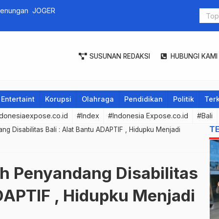
Pegadaian 
SUSUNAN REDAKSI
HUBUNGI KAMI
Entertaint
Korupsi
Olahraga
Pendidikan
Politik
Terk
donesiaexpose.co.id
#Index
#Indonesia Expose.co.id
#Bali
T
 Disabilitas Bali : Alat Bantu ADAPTIF , Hidupku Menjadi
h Penyandang Disabilitas
ADAPTIF , Hidupku Menjadi