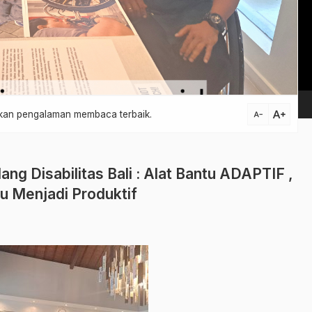
Vi
Pl
text_increase
atkan pengalaman membaca terbaik.
text_decrease
g Disabilitas Bali : Alat Bantu ADAPTIF ,
u Menjadi Produktif